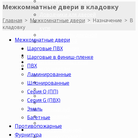
Фиксаторы/Завертки
Межкомнатные двери в кладовку
Цилиндры с ключами
Доводчики для дверей
Главная
>
Межкомнатные двери
>
Назначение
>
В
Комплектующие для системы
кладовку
купе
Ограничитель дверной
Межкомнатные двери
Упор торцевой
Царговые ПВХ
Погонажные изделия
Строительные двери
Царговые в финиш-пленке
ДВЕРИ ПО ПАРАМЕТРАМ
ПВХ
Двери по цветам
Ламинированные
Светлые
Темные
Шпонированные
Бежевые
Серия Q (ПП)
Венге
Серия G (ПВХ)
Орех
Эмаль
Беленый дуб
Коричневые
Багетные
Серые
Противопожарные
Двери по назначению
Фурнитура
В ванную/туалет