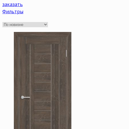
заказать
Фильтры
Цвет
Бежевые
(598)
Беленый дуб
(269)
Венге
(217)
Коричневые
(453)
Орех
(412)
Светлые
(676)
Серые
(274)
Темные
(375)
Размер
Размер 1,9x0,55
(1636)
Размер 1,9x0,60
(1636)
Размер 2,0x0,60
(1636)
Размер 2,0x0,70
(1636)