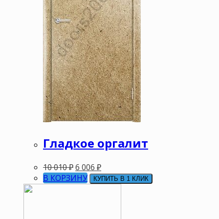
Гладкое оргалит
10 010
₽
6 006
₽
В КОРЗИНУ
КУПИТЬ В 1 КЛИК