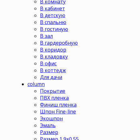
В комнату
В кабинет
В детскую
В спальню
В гостиную
В зал
В гардеробную
В коридор
В кладовку
В офис
В коттедж
Для дачи
column
Покрытие
ПВХ пленка
Финиш пленка
Шпон Fine-line
Экошпон
Эмаль
Размер
Размер 1,9×0,55