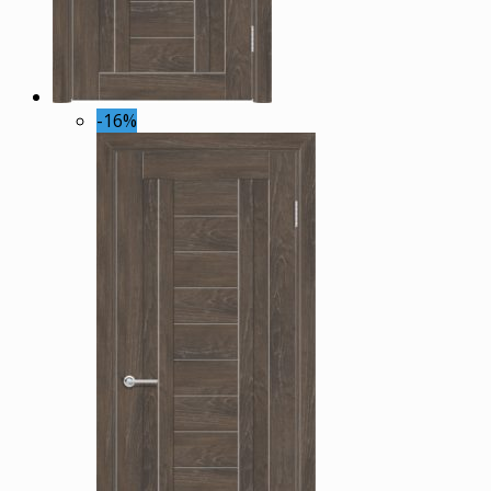
Размер 2,0x0,80
(1636)
Размер 2,0x0,90
(1636)
Размер на заказ
(1636)
Материал
-16%
ПВХ пленка
(1047)
Финиш пленка
(420)
Шпон Fine-line
(169)
Экошпон
(33)
Эмаль
(0)
Ценовая категория
Двери премиум
(724)
Двери стандарт
(1303)
Двери эконом
(1603)
Показать