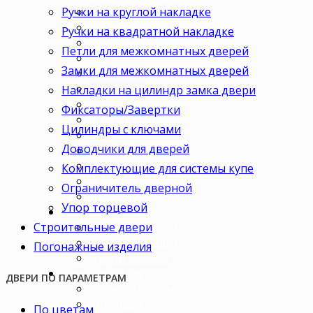
Ручки на круглой накладке
Для кухни
В комнату
Ручки на квадратной накладке
В кабинет
Петли для межкомнатных дверей
В детскую
Замки для межкомнатных дверей
В спальню
В гостиную
Накладки на цилиндр замка двери
В зал
Фиксаторы/Завертки
В гардеробную
Цилиндры с ключами
В коридор
Доводчики для дверей
В кладовку
В офис
Комплектующие для системы купе
В коттедж
Ограничитель дверной
Для дачи
Упор торцевой
Ценовая категория
Строительные двери
Двери премиум
Двери стандарт
Погонажные изделия
Двери эконом
Комплектация
ДВЕРИ ПО ПАРАМЕТРАМ
Только полотно
Комплект
По цветам