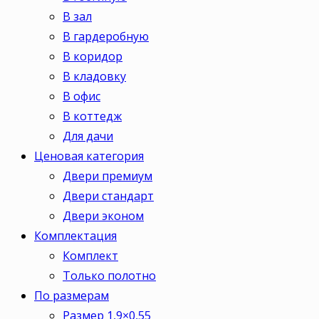
В зал
В гардеробную
В коридор
В кладовку
В офис
В коттедж
Для дачи
Ценовая категория
Двери премиум
Двери стандарт
Двери эконом
Комплектация
Комплект
Только полотно
По размерам
Размер 1,9×0,55