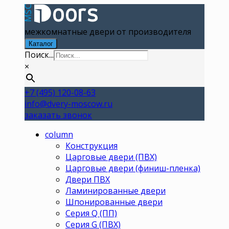
межкомнатные двери от производителя
Каталог
Поиск...
×
+7 (495) 120-08-63
info@dvery-moscow.ru
заказать звонок
column
Конструкция
Царговые двери (ПВХ)
Царговые двери (финиш-пленка)
Двери ПВХ
Ламинированные двери
Шпонированные двери
Серия Q (ПП)
Серия G (ПВХ)