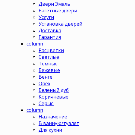
Двери Эмаль
Багетные двери
Услуги
Установка дверей
Доставка
Гарантия
column
Расцветки
Светлые
Темные
Бежевые
Венге
Орех
Беленый дуб
Коричневые
Серые
column
Назначение
В ванную/туалет
Для кухни