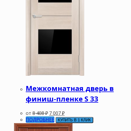
Межкомнатная дверь в
финиш-пленке S 33
от
8 408
₽
7 007
₽
ПОДРОБНЕЕ
КУПИТЬ В 1 КЛИК