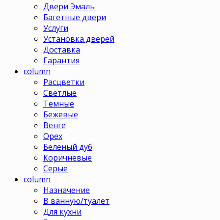
Двери Эмаль
Багетные двери
Услуги
Установка дверей
Доставка
Гарантия
column
Расцветки
Светлые
Темные
Бежевые
Венге
Орех
Беленый дуб
Коричневые
Серые
column
Назначение
В ванную/туалет
Для кухни