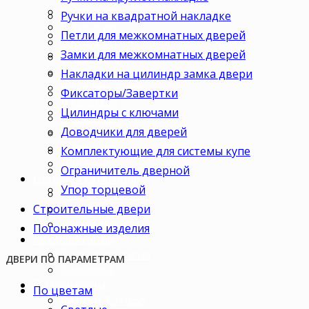
В кабинет
Ручки на квадратной накладке
В детскую
Петли для межкомнатных дверей
В спальню
Замки для межкомнатных дверей
В гостиную
В зал
Накладки на цилиндр замка двери
В гардеробную
Фиксаторы/Завертки
В коридор
Цилиндры с ключами
В кладовку
Доводчики для дверей
В офис
В коттедж
Комплектующие для системы купе
Для дачи
Ограничитель дверной
Ценовая категория
Упор торцевой
Двери премиум
Строительные двери
Двери стандарт
Двери эконом
Погонажные изделия
Комплектация
Только полотно
ДВЕРИ ПО ПАРАМЕТРАМ
Комплект
По размерам
По цветам
Размер 1,9×0,55