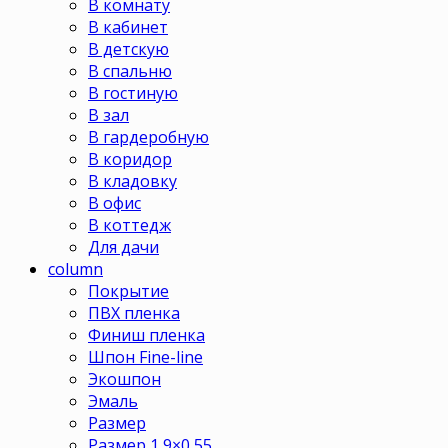
В комнату
В кабинет
В детскую
В спальню
В гостиную
В зал
В гардеробную
В коридор
В кладовку
В офис
В коттедж
Для дачи
column
Покрытие
ПВХ пленка
Финиш пленка
Шпон Fine-line
Экошпон
Эмаль
Размер
Размер 1,9×0,55