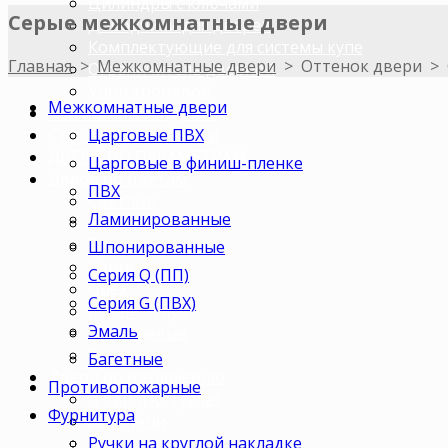
Цилиндры с ключами
Серые межкомнатные двери
Доводчики для дверей
Комплектующие для системы купе
Главная
>
Межкомнатные двери
>
Оттенок двери
>
Ограничитель дверной
Упор торцевой
Межкомнатные двери
Погонажные изделия
Царговые ПВХ
Строительные двери
ДВЕРИ ПО ПАРАМЕТРАМ
Царговые в финиш-пленке
Двери по цветам
ПВХ
Светлые
Ламинированные
Темные
Бежевые
Шпонированные
Венге
Серия Q (ПП)
Орех
Серия G (ПВХ)
Беленый дуб
Эмаль
Коричневые
Серые
Багетные
Двери по назначению
Противопожарные
В ванную/туалет
Фурнитура
Для кухни
Ручки на круглой накладке
В комнату