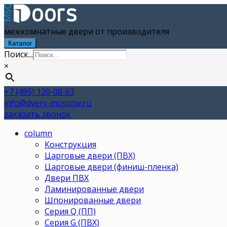
межкомнатные двери от производителя
Каталог
Поиск...
×
+7 (495) 120-08-63
info@dvery-moscow.ru
заказать звонок
column
Конструкция
Царговые двери (ПВХ)
Царговые двери (финиш-пленка)
Двери ПВХ
Ламинированные двери
Шпонированные двери
Серия Q (ПП)
Серия G (ПВХ)