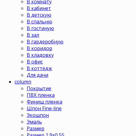
В комнату
В кабинет
В детскую
В спальню
В гостиную
В зал
В гардеробную
В коридор
В кладовку
В офис
В коттедж
Для дачи
column
Покрытие
ПВХ пленка
Финиш пленка
Шпон Fine-line
Экошпон
Эмаль
Размер
Размер 1,9×0,55