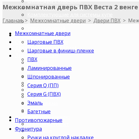
Цилиндры с ключами
Межкомнатная дверь ПВХ Веста 2 венге
Доводчики для дверей
Комплектующие для системы купе
Главная
>
Межкомнатные двери
>
Двери ПВХ
>
Меж
Ограничитель дверной
Упор торцевой
Межкомнатные двери
Погонажные изделия
Царговые ПВХ
Строительные двери
ДВЕРИ ПО ПАРАМЕТРАМ
Царговые в финиш-пленке
Двери по цветам
ПВХ
Светлые
Ламинированные
Темные
Бежевые
Шпонированные
Венге
Серия Q (ПП)
Орех
Серия G (ПВХ)
Беленый дуб
Эмаль
Коричневые
Серые
Багетные
Двери по назначению
Противопожарные
В ванную/туалет
Фурнитура
Для кухни
Ручки на круглой накладке
В комнату