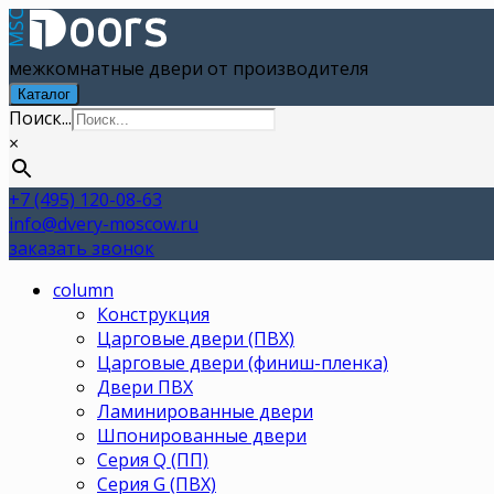
межкомнатные двери от производителя
Каталог
Поиск...
×
+7 (495) 120-08-63
info@dvery-moscow.ru
заказать звонок
column
Конструкция
Царговые двери (ПВХ)
Царговые двери (финиш-пленка)
Двери ПВХ
Ламинированные двери
Шпонированные двери
Серия Q (ПП)
Серия G (ПВХ)