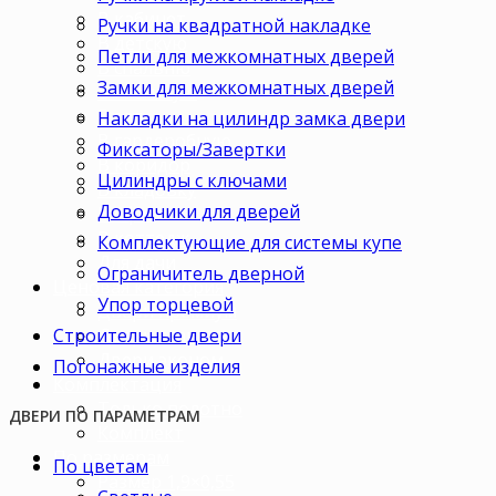
В кабинет
Ручки на квадратной накладке
В детскую
Петли для межкомнатных дверей
В спальню
Замки для межкомнатных дверей
В гостиную
В зал
Накладки на цилиндр замка двери
В гардеробную
Фиксаторы/Завертки
В коридор
Цилиндры с ключами
В кладовку
Доводчики для дверей
В офис
В коттедж
Комплектующие для системы купе
Для дачи
Ограничитель дверной
Ценовая категория
Упор торцевой
Двери премиум
Строительные двери
Двери стандарт
Двери эконом
Погонажные изделия
Комплектация
Только полотно
ДВЕРИ ПО ПАРАМЕТРАМ
Комплект
По размерам
По цветам
Размер 1,9×0,55