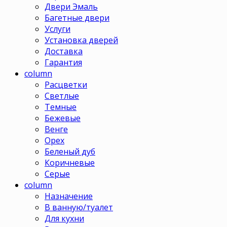
Двери Эмаль
Багетные двери
Услуги
Установка дверей
Доставка
Гарантия
column
Расцветки
Светлые
Темные
Бежевые
Венге
Орех
Беленый дуб
Коричневые
Серые
column
Назначение
В ванную/туалет
Для кухни