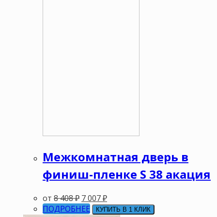
Межкомнатная дверь в
финиш-пленке S 38 акация
от
8 408
₽
7 007
₽
ПОДРОБНЕЕ
КУПИТЬ В 1 КЛИК