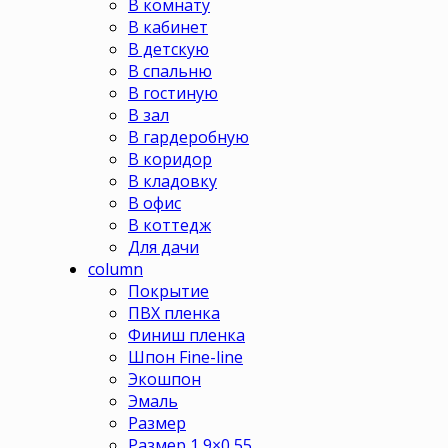
В комнату
В кабинет
В детскую
В спальню
В гостиную
В зал
В гардеробную
В коридор
В кладовку
В офис
В коттедж
Для дачи
column
Покрытие
ПВХ пленка
Финиш пленка
Шпон Fine-line
Экошпон
Эмаль
Размер
Размер 1,9×0,55