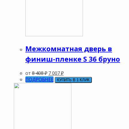
Межкомнатная дверь в
финиш-пленке S 36 бруно
от
8 408
₽
7 007
₽
ПОДРОБНЕЕ
КУПИТЬ В 1 КЛИК