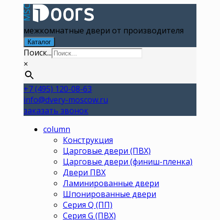
межкомнатные двери от производителя
Каталог
Поиск...
×
+7 (495) 120-08-63
info@dvery-moscow.ru
заказать звонок
column
Конструкция
Царговые двери (ПВХ)
Царговые двери (финиш-пленка)
Двери ПВХ
Ламинированные двери
Шпонированные двери
Серия Q (ПП)
Серия G (ПВХ)