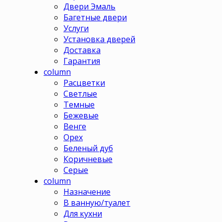
Двери Эмаль
Багетные двери
Услуги
Установка дверей
Доставка
Гарантия
column
Расцветки
Светлые
Темные
Бежевые
Венге
Орех
Беленый дуб
Коричневые
Серые
column
Назначение
В ванную/туалет
Для кухни