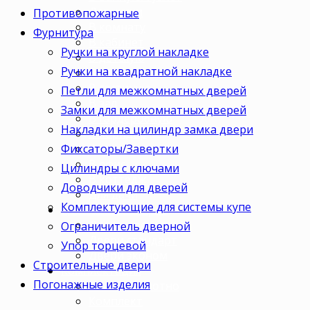
Для кухни
Противопожарные
В комнату
Фурнитура
В кабинет
Ручки на круглой накладке
В детскую
Ручки на квадратной накладке
В спальню
В гостиную
Петли для межкомнатных дверей
В зал
Замки для межкомнатных дверей
В гардеробную
Накладки на цилиндр замка двери
В коридор
Фиксаторы/Завертки
В кладовку
В офис
Цилиндры с ключами
В коттедж
Доводчики для дверей
Для дачи
Комплектующие для системы купе
Ценовая категория
Двери премиум
Ограничитель дверной
Двери стандарт
Упор торцевой
Двери эконом
Строительные двери
Комплектация
Погонажные изделия
Только полотно
Комплект