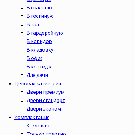
В спальню
В гостиную
В зал
В гардеробную
В коридор
В кладовку
В офис
В коттедж
Для дачи
Ценовая категория
Двери премиум
Двери стандарт
Двери эконом
Комплектация
Комплект
Только полотно