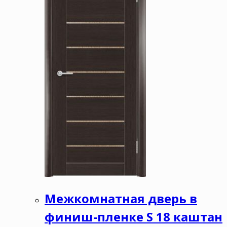
Межкомнатная дверь в
финиш-пленке S 18 каштан