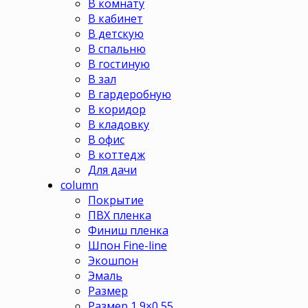
В комнату
В кабинет
В детскую
В спальню
В гостиную
В зал
В гардеробную
В коридор
В кладовку
В офис
В коттедж
Для дачи
column
Покрытие
ПВХ пленка
Финиш пленка
Шпон Fine-line
Экошпон
Эмаль
Размер
Размер 1,9×0,55