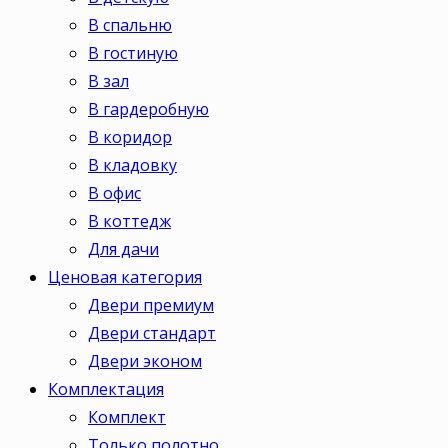
В спальню
В гостиную
В зал
В гардеробную
В коридор
В кладовку
В офис
В коттедж
Для дачи
Ценовая категория
Двери премиум
Двери стандарт
Двери эконом
Комплектация
Комплект
Только полотно