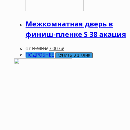
Межкомнатная дверь в
финиш-пленке S 38 акация
от
8 408
₽
7 007
₽
ПОДРОБНЕЕ
КУПИТЬ В 1 КЛИК