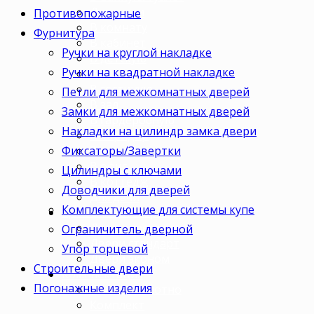
Для кухни
Противопожарные
В комнату
Фурнитура
В кабинет
Ручки на круглой накладке
В детскую
Ручки на квадратной накладке
В спальню
В гостиную
Петли для межкомнатных дверей
В зал
Замки для межкомнатных дверей
В гардеробную
Накладки на цилиндр замка двери
В коридор
Фиксаторы/Завертки
В кладовку
В офис
Цилиндры с ключами
В коттедж
Доводчики для дверей
Для дачи
Комплектующие для системы купе
Ценовая категория
Двери премиум
Ограничитель дверной
Двери стандарт
Упор торцевой
Двери эконом
Строительные двери
Комплектация
Погонажные изделия
Только полотно
Комплект