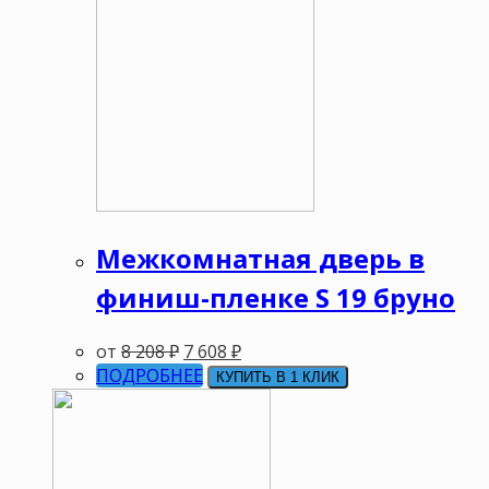
Межкомнатная дверь в
финиш-пленке S 19 бруно
от
8 208
₽
7 608
₽
ПОДРОБНЕЕ
КУПИТЬ В 1 КЛИК