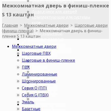
Фиксаторы/Завертки
Межкомнатная дверь в финиш-пленке
Цилиндры с ключами
Доводчики для дверей
S 13 каштан
Комплектующие для системы
купе
Главная
>
Межкомнатные двери
>
Царговые двери
Ограничитель дверной
(финиш-пленка)
>
Межкомнатная дверь в финиш-
Упор торцевой
пленке S 13 каштан
Погонажные изделия
Строительные двери
Межкомнатные двери
ДВЕРИ ПО ПАРАМЕТРАМ
Царговые ПВХ
Двери по цветам
Царговые в финиш-пленке
Светлые
Темные
ПВХ
Бежевые
Ламинированные
Венге
Шпонированные
Орех
Серия Q (ПП)
Беленый дуб
Коричневые
Серия G (ПВХ)
Серые
Эмаль
Двери по назначению
Багетные
В ванную/туалет