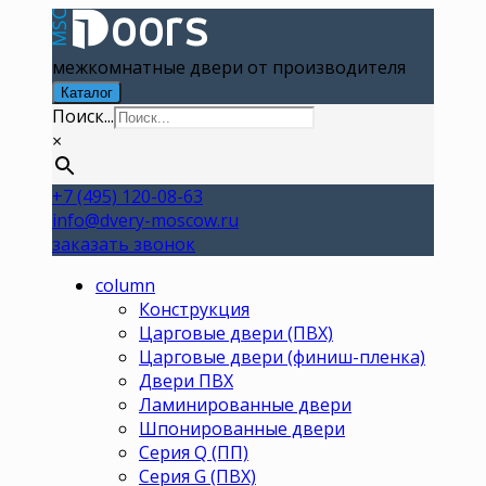
межкомнатные двери от производителя
Каталог
Поиск...
×
+7 (495) 120-08-63
info@dvery-moscow.ru
заказать звонок
column
Конструкция
Царговые двери (ПВХ)
Царговые двери (финиш-пленка)
Двери ПВХ
Ламинированные двери
Шпонированные двери
Серия Q (ПП)
Серия G (ПВХ)