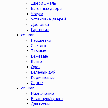
Двери Эмаль
Багетные двери
Услуги
Установка дверей
Доставка
Гарантия
column
Расцветки
Светлые
Темные
Бежевые
Венге
Орех
Беленый дуб
Коричневые
Серые
column
Назначение
В ванную/туалет
Для кухни