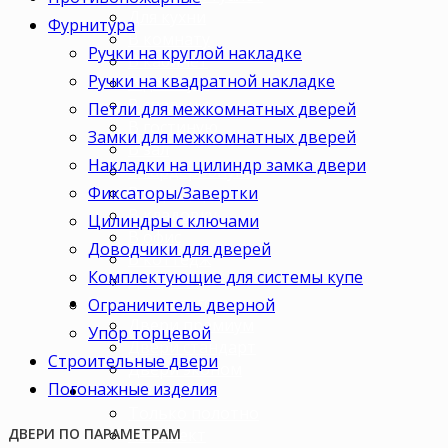
Для кухни
Фурнитура
В комнату
Ручки на круглой накладке
В кабинет
Ручки на квадратной накладке
В детскую
В спальню
Петли для межкомнатных дверей
В гостиную
Замки для межкомнатных дверей
В зал
Накладки на цилиндр замка двери
В гардеробную
Фиксаторы/Завертки
В коридор
В кладовку
Цилиндры с ключами
В офис
Доводчики для дверей
В коттедж
Комплектующие для системы купе
Для дачи
Ценовая категория
Ограничитель дверной
Двери премиум
Упор торцевой
Двери стандарт
Строительные двери
Двери эконом
Погонажные изделия
Комплектация
Только полотно
Комплект
ДВЕРИ ПО ПАРАМЕТРАМ