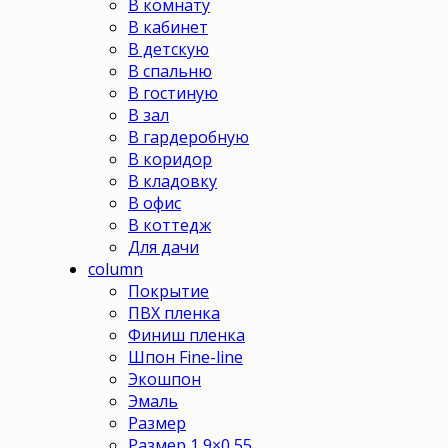
В комнату
В кабинет
В детскую
В спальню
В гостиную
В зал
В гардеробную
В коридор
В кладовку
В офис
В коттедж
Для дачи
column
Покрытие
ПВХ пленка
Финиш пленка
Шпон Fine-line
Экошпон
Эмаль
Размер
Размер 1,9×0,55