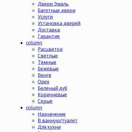
Двери Эмаль
Багетные двери
Услуги
Установка дверей
Доставка
Гарантия
column
Расцветки
Светлые
Темные
Бежевые
Венге
Орех
Беленый дуб
Коричневые
Серые
column
Назначение
В ванную/туалет
Для кухни