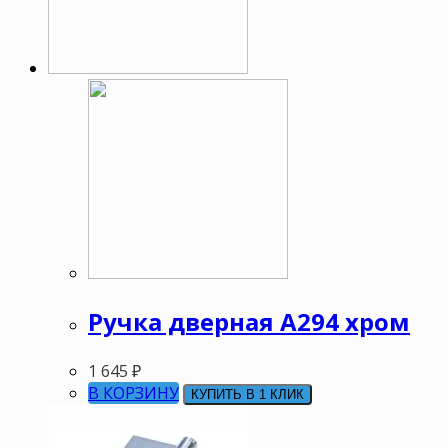
Ручка дверная А294 хром
1 645
₽
В КОРЗИНУ
КУПИТЬ В 1 КЛИК