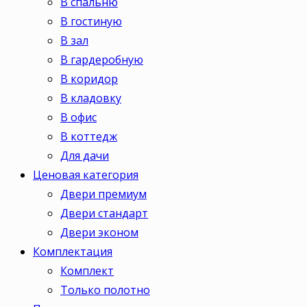
В спальню
В гостиную
В зал
В гардеробную
В коридор
В кладовку
В офис
В коттедж
Для дачи
Ценовая категория
Двери премиум
Двери стандарт
Двери эконом
Комплектация
Комплект
Только полотно