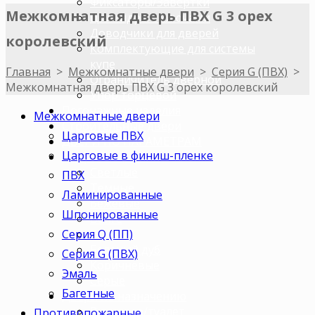
Фиксаторы/Завертки
Межкомнатная дверь ПВХ G 3 орех
Цилиндры с ключами
Доводчики для дверей
королевский
Комплектующие для системы
купе
Главная
>
Межкомнатные двери
>
Серия G (ПВХ)
>
Ограничитель дверной
Межкомнатная дверь ПВХ G 3 орех королевский
Упор торцевой
Погонажные изделия
Межкомнатные двери
Строительные двери
Царговые ПВХ
ДВЕРИ ПО ПАРАМЕТРАМ
Царговые в финиш-пленке
Двери по цветам
Светлые
ПВХ
Темные
Ламинированные
Бежевые
Шпонированные
Венге
Серия Q (ПП)
Орех
Беленый дуб
Серия G (ПВХ)
Коричневые
Эмаль
Серые
Багетные
Двери по назначению
В ванную/туалет
Противопожарные