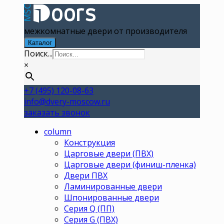
межкомнатные двери от производителя
Каталог
Поиск...
×
+7 (495) 120-08-63
info@dvery-moscow.ru
заказать звонок
column
Конструкция
Царговые двери (ПВХ)
Царговые двери (финиш-пленка)
Двери ПВХ
Ламинированные двери
Шпонированные двери
Серия Q (ПП)
Серия G (ПВХ)