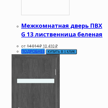
Межкомнатная дверь ПВХ
G 13 лиственница беленая
от
14 014
₽
10 410
₽
ПОДРОБНЕЕ
КУПИТЬ В 1 КЛИК