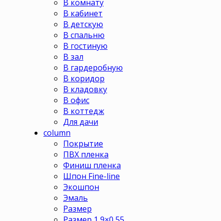
В комнату
В кабинет
В детскую
В спальню
В гостиную
В зал
В гардеробную
В коридор
В кладовку
В офис
В коттедж
Для дачи
column
Покрытие
ПВХ пленка
Финиш пленка
Шпон Fine-line
Экошпон
Эмаль
Размер
Размер 1,9×0,55