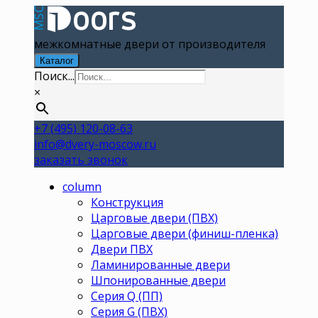
межкомнатные двери от производителя
Каталог
Поиск...
×
+7 (495) 120-08-63
info@dvery-moscow.ru
заказать звонок
column
Конструкция
Царговые двери (ПВХ)
Царговые двери (финиш-пленка)
Двери ПВХ
Ламинированные двери
Шпонированные двери
Серия Q (ПП)
Серия G (ПВХ)