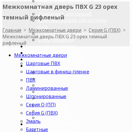
Фиксаторы/Завертки
Межкомнатная дверь ПВХ G 23 орех
Цилиндры с ключами
Доводчики для дверей
темный рифленый
Комплектующие для системы
купе
Главная
>
Межкомнатные двери
>
Серия G (ПВХ)
>
Ограничитель дверной
Межкомнатная дверь ПВХ G 23 орех темный
Упор торцевой
рифленый
Погонажные изделия
Строительные двери
Межкомнатные двери
ДВЕРИ ПО ПАРАМЕТРАМ
Царговые ПВХ
Двери по цветам
Царговые в финиш-пленке
Светлые
Темные
ПВХ
Бежевые
Ламинированные
Венге
Шпонированные
Орех
Серия Q (ПП)
Беленый дуб
Коричневые
Серия G (ПВХ)
Серые
Эмаль
Двери по назначению
Багетные
В ванную/туалет