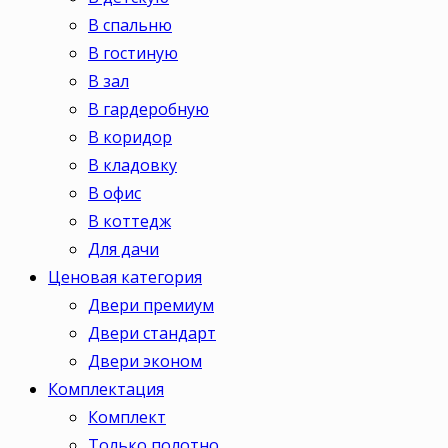
В спальню
В гостиную
В зал
В гардеробную
В коридор
В кладовку
В офис
В коттедж
Для дачи
Ценовая категория
Двери премиум
Двери стандарт
Двери эконом
Комплектация
Комплект
Только полотно