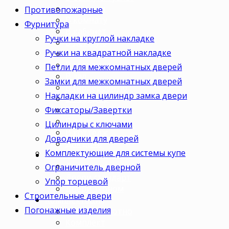
Для кухни
Противопожарные
В комнату
Фурнитура
В кабинет
Ручки на круглой накладке
В детскую
Ручки на квадратной накладке
В спальню
В гостиную
Петли для межкомнатных дверей
В зал
Замки для межкомнатных дверей
В гардеробную
Накладки на цилиндр замка двери
В коридор
Фиксаторы/Завертки
В кладовку
В офис
Цилиндры с ключами
В коттедж
Доводчики для дверей
Для дачи
Комплектующие для системы купе
Ценовая категория
Двери премиум
Ограничитель дверной
Двери стандарт
Упор торцевой
Двери эконом
Строительные двери
Комплектация
Погонажные изделия
Только полотно
Комплект