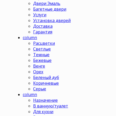
Двери Эмаль
Багетные двери
Услуги
Установка дверей
Доставка
Гарантия
column
Расцветки
Светлые
Темные
Бежевые
Венге
Орех
Беленый дуб
Коричневые
Серые
column
Назначение
В ванную/туалет
Для кухни