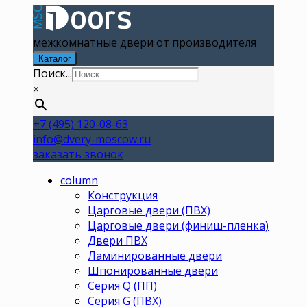
межкомнатные двери от производителя
Каталог
Поиск...
×
+7 (495) 120-08-63
info@dvery-moscow.ru
заказать звонок
column
Конструкция
Царговые двери (ПВХ)
Царговые двери (финиш-пленка)
Двери ПВХ
Ламинированные двери
Шпонированные двери
Серия Q (ПП)
Серия G (ПВХ)