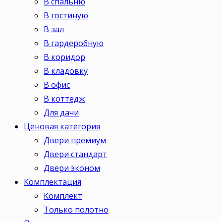
В спальню
В гостиную
В зал
В гардеробную
В коридор
В кладовку
В офис
В коттедж
Для дачи
Ценовая категория
Двери премиум
Двери стандарт
Двери эконом
Комплектация
Комплект
Только полотно