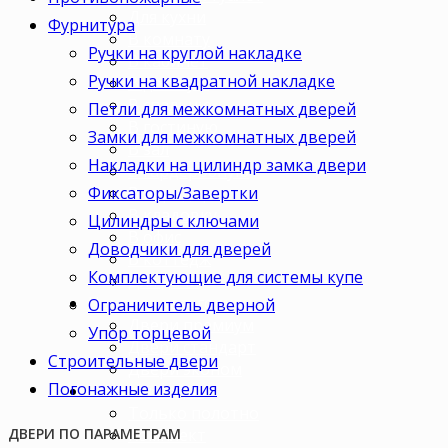
Для кухни
Фурнитура
В комнату
Ручки на круглой накладке
В кабинет
Ручки на квадратной накладке
В детскую
В спальню
Петли для межкомнатных дверей
В гостиную
Замки для межкомнатных дверей
В зал
Накладки на цилиндр замка двери
В гардеробную
Фиксаторы/Завертки
В коридор
В кладовку
Цилиндры с ключами
В офис
Доводчики для дверей
В коттедж
Комплектующие для системы купе
Для дачи
Ценовая категория
Ограничитель дверной
Двери премиум
Упор торцевой
Двери стандарт
Строительные двери
Двери эконом
Погонажные изделия
Комплектация
Только полотно
Комплект
ДВЕРИ ПО ПАРАМЕТРАМ