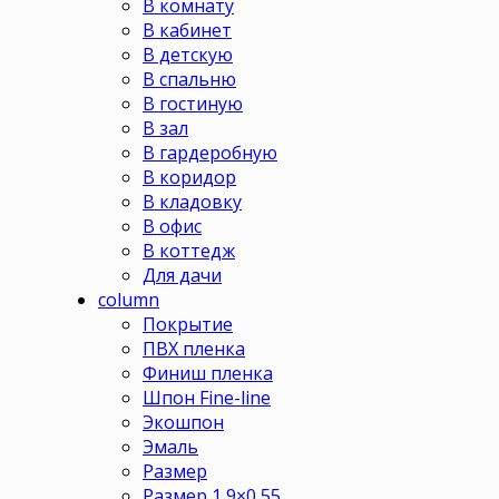
В комнату
В кабинет
В детскую
В спальню
В гостиную
В зал
В гардеробную
В коридор
В кладовку
В офис
В коттедж
Для дачи
column
Покрытие
ПВХ пленка
Финиш пленка
Шпон Fine-line
Экошпон
Эмаль
Размер
Размер 1,9×0,55