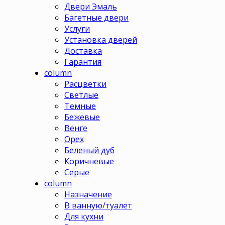
Двери Эмаль
Багетные двери
Услуги
Установка дверей
Доставка
Гарантия
column
Расцветки
Светлые
Темные
Бежевые
Венге
Орех
Беленый дуб
Коричневые
Серые
column
Назначение
В ванную/туалет
Для кухни