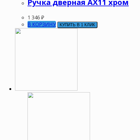
Ручка дверная АХ11 хром
1 346
₽
В КОРЗИНУ
КУПИТЬ В 1 КЛИК