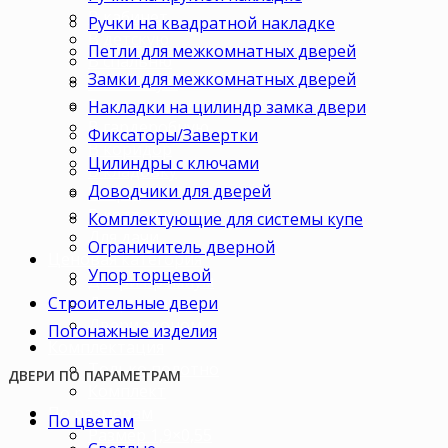
В кабинет
Ручки на квадратной накладке
В детскую
Петли для межкомнатных дверей
В спальню
Замки для межкомнатных дверей
В гостиную
В зал
Накладки на цилиндр замка двери
В гардеробную
Фиксаторы/Завертки
В коридор
Цилиндры с ключами
В кладовку
Доводчики для дверей
В офис
В коттедж
Комплектующие для системы купе
Для дачи
Ограничитель дверной
Ценовая категория
Упор торцевой
Двери премиум
Строительные двери
Двери стандарт
Двери эконом
Погонажные изделия
Комплектация
Только полотно
ДВЕРИ ПО ПАРАМЕТРАМ
Комплект
По размерам
По цветам
Размер 1,9×0,55