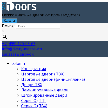
межкомнатные двери от производителя
Каталог
Поиск...
×
+7 (495) 120-08-63
info@dvery-moscow.ru
заказать звонок
column
Конструкция
Царговые двери (ПВХ)
Царговые двери (финиш-пленка)
Двери ПВХ
Ламинированные двери
Шпонированные двери
Серия Q (ПП)
Серия G (ПВХ)