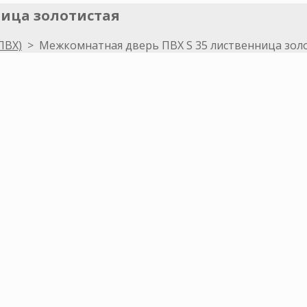
ница золотистая
ПВХ)
>
Межкомнатная дверь ПВХ S 35 лиственница зол