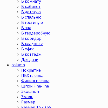
В комнату
В кабинет
В детскую
В спальню
В гостиную
В зал
В гардеробную
В коридор
В кладовку
В офис
В коттедж
Для дачи
column
Покрытие
ПВХ пленка
Финиш пленка
Шпон Fine-line
Экошпон
Эмаль
Размер
Размер 1,9×0,55