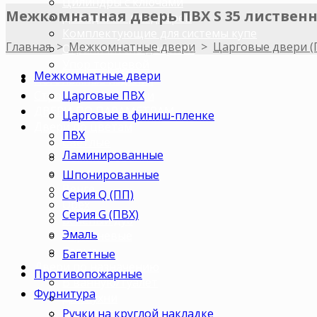
Цилиндры с ключами
Межкомнатная дверь ПВХ S 35 листвен
Доводчики для дверей
Комплектующие для системы купе
Главная
>
Межкомнатные двери
>
Царговые двери (
Ограничитель дверной
Упор торцевой
Межкомнатные двери
Погонажные изделия
Царговые ПВХ
Строительные двери
ДВЕРИ ПО ПАРАМЕТРАМ
Царговые в финиш-пленке
Двери по цветам
ПВХ
Светлые
Ламинированные
Темные
Бежевые
Шпонированные
Венге
Серия Q (ПП)
Орех
Серия G (ПВХ)
Беленый дуб
Эмаль
Коричневые
Серые
Багетные
Двери по назначению
Противопожарные
В ванную/туалет
Фурнитура
Для кухни
Ручки на круглой накладке
В комнату