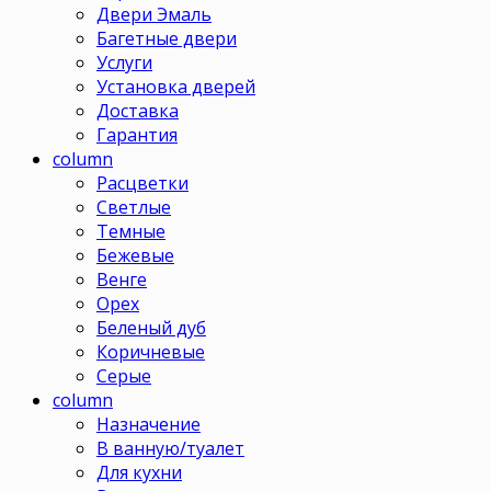
Двери Эмаль
Багетные двери
Услуги
Установка дверей
Доставка
Гарантия
column
Расцветки
Светлые
Темные
Бежевые
Венге
Орех
Беленый дуб
Коричневые
Серые
column
Назначение
В ванную/туалет
Для кухни