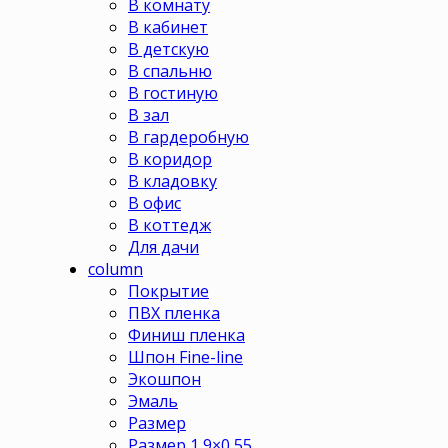
В комнату
В кабинет
В детскую
В спальню
В гостиную
В зал
В гардеробную
В коридор
В кладовку
В офис
В коттедж
Для дачи
column
Покрытие
ПВХ пленка
Финиш пленка
Шпон Fine-line
Экошпон
Эмаль
Размер
Размер 1,9×0,55