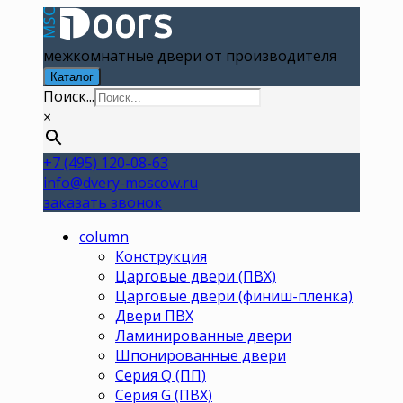
межкомнатные двери от производителя
Каталог
Поиск...
×
+7 (495) 120-08-63
info@dvery-moscow.ru
заказать звонок
column
Конструкция
Царговые двери (ПВХ)
Царговые двери (финиш-пленка)
Двери ПВХ
Ламинированные двери
Шпонированные двери
Серия Q (ПП)
Серия G (ПВХ)