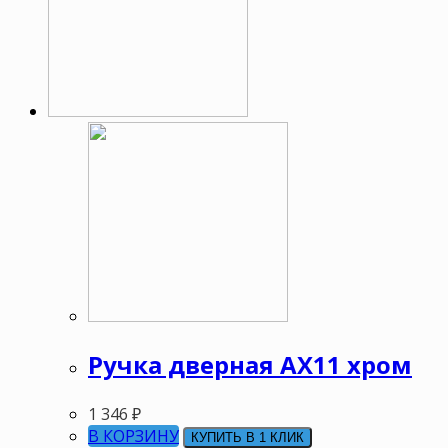
Ручка дверная АХ11 хром
1 346
₽
В КОРЗИНУ
КУПИТЬ В 1 КЛИК