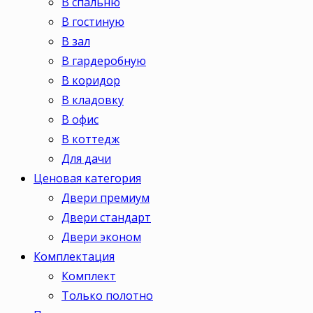
В спальню
В гостиную
В зал
В гардеробную
В коридор
В кладовку
В офис
В коттедж
Для дачи
Ценовая категория
Двери премиум
Двери стандарт
Двери эконом
Комплектация
Комплект
Только полотно