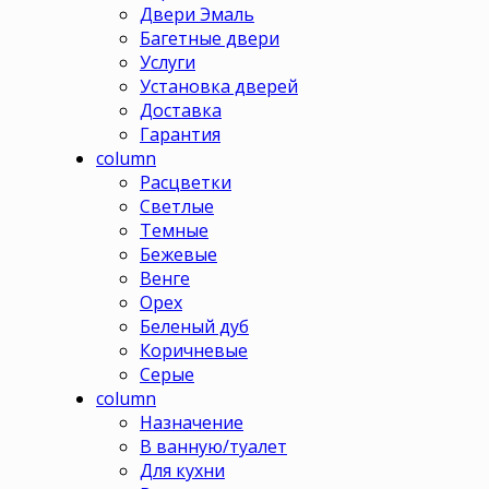
Двери Эмаль
Багетные двери
Услуги
Установка дверей
Доставка
Гарантия
column
Расцветки
Светлые
Темные
Бежевые
Венге
Орех
Беленый дуб
Коричневые
Серые
column
Назначение
В ванную/туалет
Для кухни