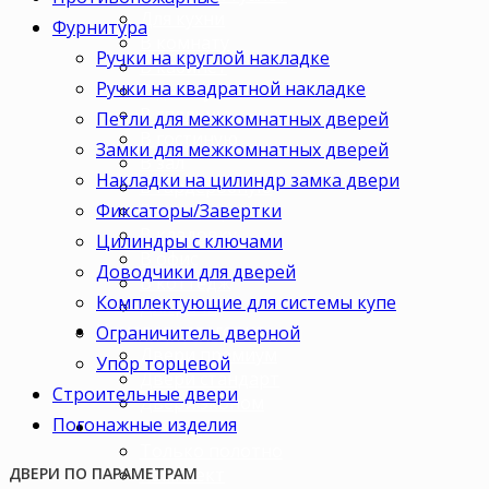
Для кухни
Фурнитура
В комнату
Ручки на круглой накладке
В кабинет
Ручки на квадратной накладке
В детскую
В спальню
Петли для межкомнатных дверей
В гостиную
Замки для межкомнатных дверей
В зал
Накладки на цилиндр замка двери
В гардеробную
Фиксаторы/Завертки
В коридор
В кладовку
Цилиндры с ключами
В офис
Доводчики для дверей
В коттедж
Комплектующие для системы купе
Для дачи
Ценовая категория
Ограничитель дверной
Двери премиум
Упор торцевой
Двери стандарт
Строительные двери
Двери эконом
Погонажные изделия
Комплектация
Только полотно
Комплект
ДВЕРИ ПО ПАРАМЕТРАМ