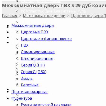
Цилиндры с ключами
Межкомнатная дверь ПВХ S 29 дуб кори
Доводчики для дверей
Комплектующие для системы купе
Главная
>
Межкомнатные двери
>
Царговые двери (
Ограничитель дверной
Упор торцевой
Межкомнатные двери
Погонажные изделия
Царговые ПВХ
Строительные двери
ДВЕРИ ПО ПАРАМЕТРАМ
Царговые в финиш-пленке
Двери по цветам
ПВХ
Светлые
Ламинированные
Темные
Бежевые
Шпонированные
Венге
Серия Q (ПП)
Орех
Серия G (ПВХ)
Беленый дуб
Эмаль
Коричневые
Серые
Багетные
Двери по назначению
Противопожарные
В ванную/туалет
Фурнитура
Для кухни
Ручки на круглой накладке
В комнату