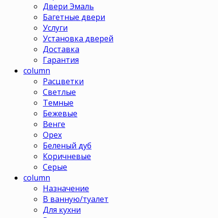
Двери Эмаль
Багетные двери
Услуги
Установка дверей
Доставка
Гарантия
column
Расцветки
Светлые
Темные
Бежевые
Венге
Орех
Беленый дуб
Коричневые
Серые
column
Назначение
В ванную/туалет
Для кухни