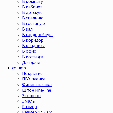
В комнату
В кабинет
В детскую
В спальню
В гостиную
В зал
В гардеробную
В коридор
В кладовку
В офис
В коттедж
Для дачи
column
Покрытие
ПВХ пленка
Финиш пленка
Шпон Fine-line
Экошпон
Эмаль
Размер
Размер 1,9×0,55