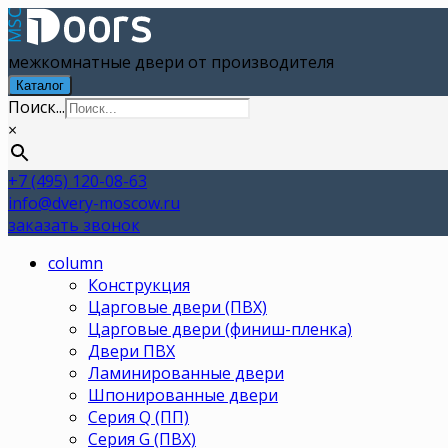
межкомнатные двери от производителя
Каталог
Поиск...
×
+7 (495) 120-08-63
info@dvery-moscow.ru
заказать звонок
column
Конструкция
Царговые двери (ПВХ)
Царговые двери (финиш-пленка)
Двери ПВХ
Ламинированные двери
Шпонированные двери
Серия Q (ПП)
Серия G (ПВХ)