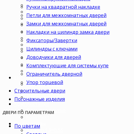
В кабинет
Ручки на квадратной накладке
В детскую
Петли для межкомнатных дверей
В спальню
Замки для межкомнатных дверей
В гостиную
В зал
Накладки на цилиндр замка двери
В гардеробную
Фиксаторы/Завертки
В коридор
Цилиндры с ключами
В кладовку
Доводчики для дверей
В офис
В коттедж
Комплектующие для системы купе
Для дачи
Ограничитель дверной
Ценовая категория
Упор торцевой
Двери премиум
Строительные двери
Двери стандарт
Двери эконом
Погонажные изделия
Комплектация
Только полотно
ДВЕРИ ПО ПАРАМЕТРАМ
Комплект
По размерам
По цветам
Размер 1,9×0,55