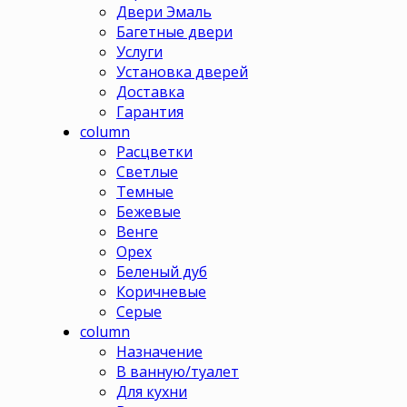
Двери Эмаль
Багетные двери
Услуги
Установка дверей
Доставка
Гарантия
column
Расцветки
Светлые
Темные
Бежевые
Венге
Орех
Беленый дуб
Коричневые
Серые
column
Назначение
В ванную/туалет
Для кухни