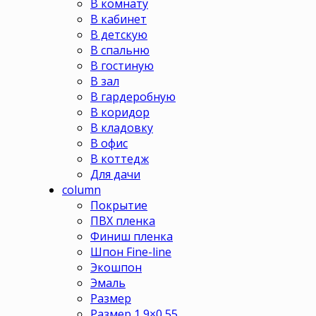
В комнату
В кабинет
В детскую
В спальню
В гостиную
В зал
В гардеробную
В коридор
В кладовку
В офис
В коттедж
Для дачи
column
Покрытие
ПВХ пленка
Финиш пленка
Шпон Fine-line
Экошпон
Эмаль
Размер
Размер 1,9×0,55