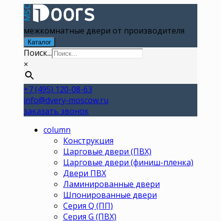
межкомнатные двери от производителя
Каталог
Поиск...
×
+7 (495) 120-08-63
info@dvery-moscow.ru
заказать звонок
column
Конструкция
Царговые двери (ПВХ)
Царговые двери (финиш-пленка)
Двери ПВХ
Ламинированные двери
Шпонированные двери
Серия Q (ПП)
Серия G (ПВХ)