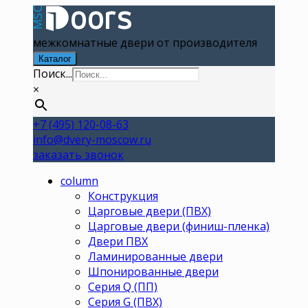
межкомнатные двери от производителя
Каталог
Поиск...
×
+7 (495) 120-08-63
info@dvery-moscow.ru
заказать звонок
column
Конструкция
Царговые двери (ПВХ)
Царговые двери (финиш-пленка)
Двери ПВХ
Ламинированные двери
Шпонированные двери
Серия Q (ПП)
Серия G (ПВХ)