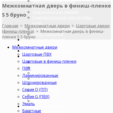
Фиксаторы/Завертки
Межкомнатная дверь в финиш-пленке
Цилиндры с ключами
Доводчики для дверей
S 5 бруно
Комплектующие для системы
купе
Главная
>
Межкомнатные двери
>
Царговые двери
Ограничитель дверной
(финиш-пленка)
>
Межкомнатная дверь в финиш-
Упор торцевой
пленке S 5 бруно
Погонажные изделия
Строительные двери
Межкомнатные двери
ДВЕРИ ПО ПАРАМЕТРАМ
Царговые ПВХ
Двери по цветам
Царговые в финиш-пленке
Светлые
Темные
ПВХ
Бежевые
Ламинированные
Венге
Шпонированные
Орех
Серия Q (ПП)
Беленый дуб
Коричневые
Серия G (ПВХ)
Серые
Эмаль
Двери по назначению
Багетные
В ванную/туалет