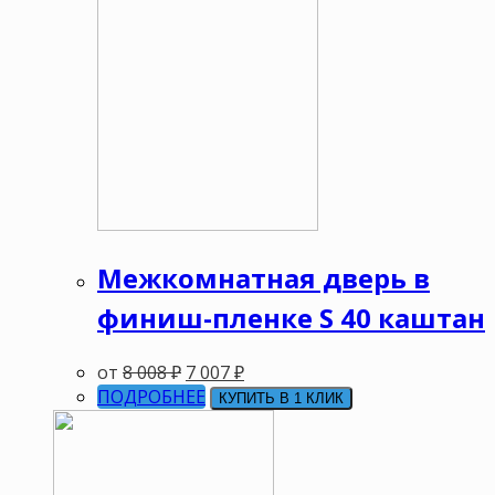
Межкомнатная дверь в
финиш-пленке S 40 каштан
от
8 008
₽
7 007
₽
ПОДРОБНЕЕ
КУПИТЬ В 1 КЛИК