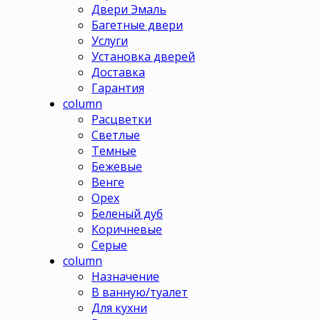
Двери Эмаль
Багетные двери
Услуги
Установка дверей
Доставка
Гарантия
column
Расцветки
Светлые
Темные
Бежевые
Венге
Орех
Беленый дуб
Коричневые
Серые
column
Назначение
В ванную/туалет
Для кухни