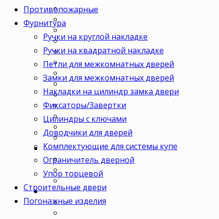
Для кухни
Противопожарные
В комнату
Фурнитура
В кабинет
Ручки на круглой накладке
В детскую
Ручки на квадратной накладке
В спальню
В гостиную
Петли для межкомнатных дверей
В зал
Замки для межкомнатных дверей
В гардеробную
Накладки на цилиндр замка двери
В коридор
Фиксаторы/Завертки
В кладовку
В офис
Цилиндры с ключами
В коттедж
Доводчики для дверей
Для дачи
Комплектующие для системы купе
Ценовая категория
Двери премиум
Ограничитель дверной
Двери стандарт
Упор торцевой
Двери эконом
Строительные двери
Комплектация
Погонажные изделия
Только полотно
Комплект