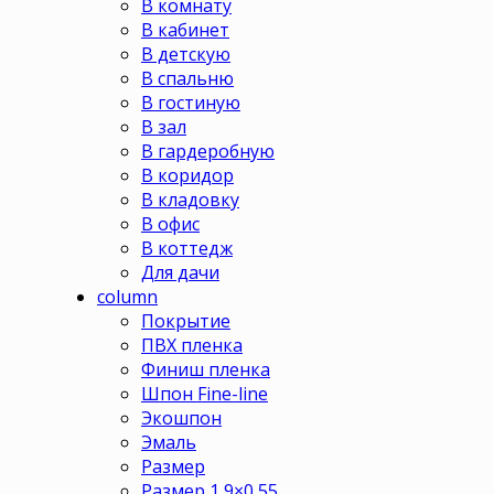
В комнату
В кабинет
В детскую
В спальню
В гостиную
В зал
В гардеробную
В коридор
В кладовку
В офис
В коттедж
Для дачи
column
Покрытие
ПВХ пленка
Финиш пленка
Шпон Fine-line
Экошпон
Эмаль
Размер
Размер 1,9×0,55