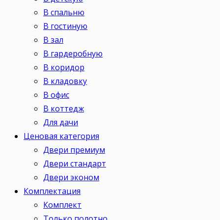
В спальню
В гостиную
В зал
В гардеробную
В коридор
В кладовку
В офис
В коттедж
Для дачи
Ценовая категория
Двери премиум
Двери стандарт
Двери эконом
Комплектация
Комплект
Только полотно