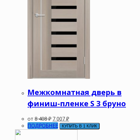
Межкомнатная дверь в
финиш-пленке S 3 бруно
от
8 408
₽
7 007
₽
ПОДРОБНЕЕ
КУПИТЬ В 1 КЛИК