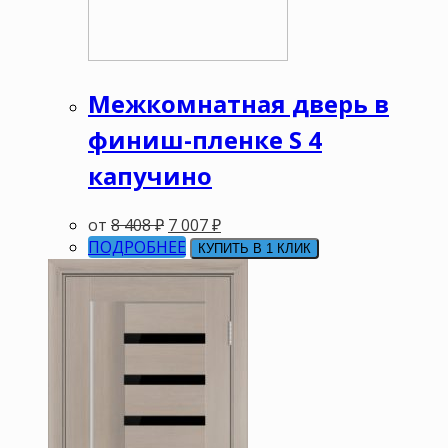
Межкомнатная дверь в
финиш-пленке S 4
капучино
от
8 408
₽
7 007
₽
ПОДРОБНЕЕ
КУПИТЬ В 1 КЛИК