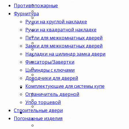
Для кухни
Противопожарные
В комнату
Фурнитура
В кабинет
Ручки на круглой накладке
В детскую
Ручки на квадратной накладке
В спальню
В гостиную
Петли для межкомнатных дверей
В зал
Замки для межкомнатных дверей
В гардеробную
Накладки на цилиндр замка двери
В коридор
Фиксаторы/Завертки
В кладовку
В офис
Цилиндры с ключами
В коттедж
Доводчики для дверей
Для дачи
Комплектующие для системы купе
Ценовая категория
Двери премиум
Ограничитель дверной
Двери стандарт
Упор торцевой
Двери эконом
Строительные двери
Комплектация
Погонажные изделия
Только полотно
Комплект