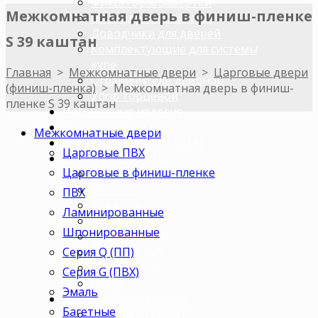
Фиксаторы/Завертки
Межкомнатная дверь в финиш-пленке
Цилиндры с ключами
Доводчики для дверей
S 39 каштан
Комплектующие для системы
купе
Главная
>
Межкомнатные двери
>
Царговые двери
Ограничитель дверной
(финиш-пленка)
>
Межкомнатная дверь в финиш-
Упор торцевой
пленке S 39 каштан
Погонажные изделия
Строительные двери
Межкомнатные двери
ДВЕРИ ПО ПАРАМЕТРАМ
Царговые ПВХ
Двери по цветам
Царговые в финиш-пленке
Светлые
Темные
ПВХ
Бежевые
Ламинированные
Венге
Шпонированные
Орех
Серия Q (ПП)
Беленый дуб
Коричневые
Серия G (ПВХ)
Серые
Эмаль
Двери по назначению
Багетные
В ванную/туалет