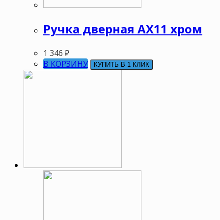
Ручка дверная АХ11 хром
1 346
₽
В КОРЗИНУ
КУПИТЬ В 1 КЛИК