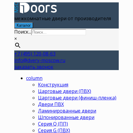
межкомнатные двери от производителя
Каталог
Поиск...
×
+7 (495) 120-08-63
info@dvery-moscow.ru
заказать звонок
column
Конструкция
Царговые двери (ПВХ)
Царговые двери (финиш-пленка)
Двери ПВХ
Ламинированные двери
Шпонированные двери
Серия Q (ПП)
Серия G (ПВХ)