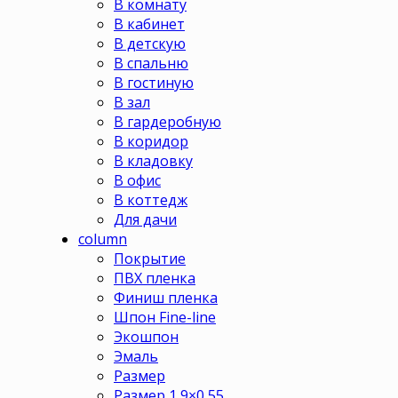
В комнату
В кабинет
В детскую
В спальню
В гостиную
В зал
В гардеробную
В коридор
В кладовку
В офис
В коттедж
Для дачи
column
Покрытие
ПВХ пленка
Финиш пленка
Шпон Fine-line
Экошпон
Эмаль
Размер
Размер 1,9×0,55