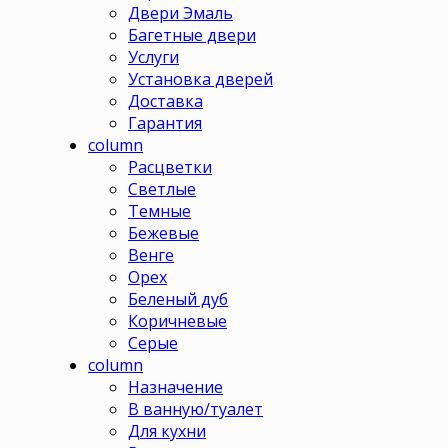
Двери Эмаль
Багетные двери
Услуги
Установка дверей
Доставка
Гарантия
column
Расцветки
Светлые
Темные
Бежевые
Венге
Орех
Беленый дуб
Коричневые
Серые
column
Назначение
В ванную/туалет
Для кухни