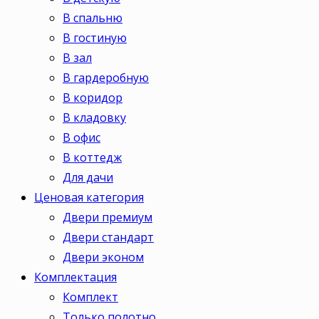
В спальню
В гостиную
В зал
В гардеробную
В коридор
В кладовку
В офис
В коттедж
Для дачи
Ценовая категория
Двери премиум
Двери стандарт
Двери эконом
Комплектация
Комплект
Только полотно