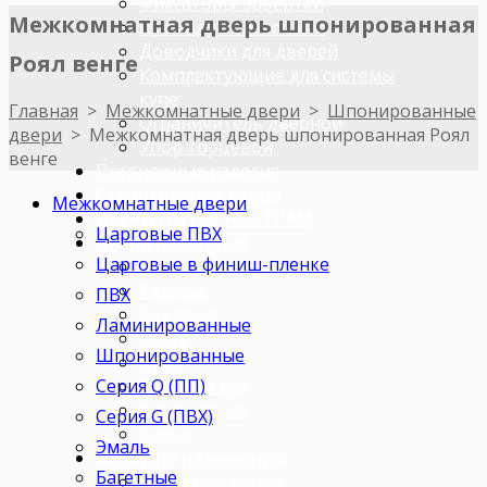
Фиксаторы/Завертки
Межкомнатная дверь шпонированная
Цилиндры с ключами
Доводчики для дверей
Роял венге
Комплектующие для системы
купе
Главная
>
Межкомнатные двери
>
Шпонированные
Ограничитель дверной
двери
>
Межкомнатная дверь шпонированная Роял
Упор торцевой
венге
Погонажные изделия
Строительные двери
Межкомнатные двери
ДВЕРИ ПО ПАРАМЕТРАМ
Царговые ПВХ
Двери по цветам
Царговые в финиш-пленке
Светлые
Темные
ПВХ
Бежевые
Ламинированные
Венге
Шпонированные
Орех
Серия Q (ПП)
Беленый дуб
Коричневые
Серия G (ПВХ)
Серые
Эмаль
Двери по назначению
Багетные
В ванную/туалет