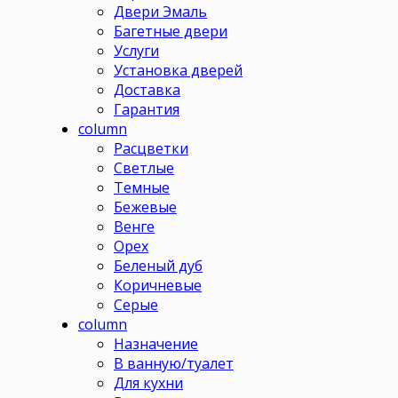
Двери Эмаль
Багетные двери
Услуги
Установка дверей
Доставка
Гарантия
column
Расцветки
Светлые
Темные
Бежевые
Венге
Орех
Беленый дуб
Коричневые
Серые
column
Назначение
В ванную/туалет
Для кухни