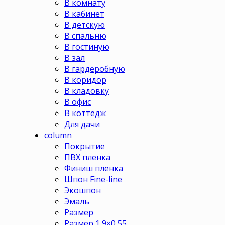
В комнату
В кабинет
В детскую
В спальню
В гостиную
В зал
В гардеробную
В коридор
В кладовку
В офис
В коттедж
Для дачи
column
Покрытие
ПВХ пленка
Финиш пленка
Шпон Fine-line
Экошпон
Эмаль
Размер
Размер 1,9×0,55