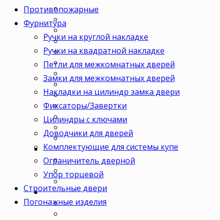
Для кухни
Противопожарные
В комнату
Фурнитура
В кабинет
Ручки на круглой накладке
В детскую
Ручки на квадратной накладке
В спальню
В гостиную
Петли для межкомнатных дверей
В зал
Замки для межкомнатных дверей
В гардеробную
Накладки на цилиндр замка двери
В коридор
Фиксаторы/Завертки
В кладовку
В офис
Цилиндры с ключами
В коттедж
Доводчики для дверей
Для дачи
Комплектующие для системы купе
Ценовая категория
Двери премиум
Ограничитель дверной
Двери стандарт
Упор торцевой
Двери эконом
Строительные двери
Комплектация
Погонажные изделия
Только полотно
Комплект