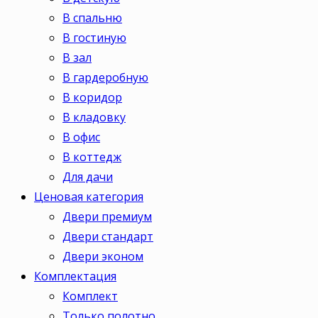
В спальню
В гостиную
В зал
В гардеробную
В коридор
В кладовку
В офис
В коттедж
Для дачи
Ценовая категория
Двери премиум
Двери стандарт
Двери эконом
Комплектация
Комплект
Только полотно