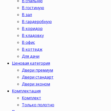
В спальню
В гостиную
В зал
В гардеробную
В коридор
В кладовку
В офис
В коттедж
Для дачи
Ценовая категория
Двери премиум
Двери стандарт
Двери эконом
Комплектация
Комплект
Только полотно