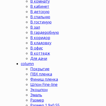
В комнату
В кабинет
В детскую
В спальню
В гостиную
В зал
В гардеробную
В коридор
В кладовку
В офис
В коттедж
Для дачи
column
Покрытие
ПВХ пленка
Финиш пленка
Шпон Fine-line
Экошпон
Эмаль
Размер
Размер 1,9×0,55