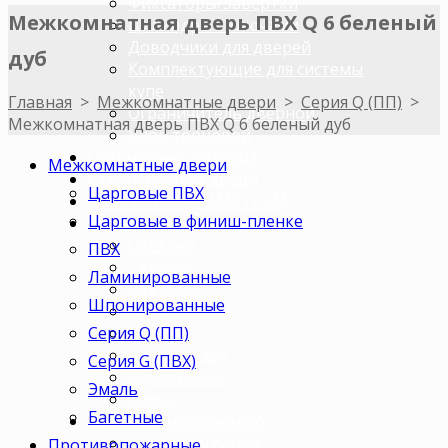
Фиксаторы/Завертки
Межкомнатная дверь ПВХ Q 6 беленый
Цилиндры с ключами
Доводчики для дверей
дуб
Комплектующие для системы
купе
Главная
>
Межкомнатные двери
>
Серия Q (ПП)
>
Ограничитель дверной
Межкомнатная дверь ПВХ Q 6 беленый дуб
Упор торцевой
Погонажные изделия
Межкомнатные двери
Строительные двери
Царговые ПВХ
ДВЕРИ ПО ПАРАМЕТРАМ
Царговые в финиш-пленке
Двери по цветам
Светлые
ПВХ
Темные
Ламинированные
Бежевые
Шпонированные
Венге
Серия Q (ПП)
Орех
Беленый дуб
Серия G (ПВХ)
Коричневые
Эмаль
Серые
Багетные
Двери по назначению
В ванную/туалет
Противопожарные