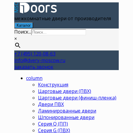
межкомнатные двери от производителя
Каталог
Поиск...
×
+7 (495) 120-08-63
info@dvery-moscow.ru
заказать звонок
column
Конструкция
Царговые двери (ПВХ)
Царговые двери (финиш-пленка)
Двери ПВХ
Ламинированные двери
Шпонированные двери
Серия Q (ПП)
Серия G (ПВХ)