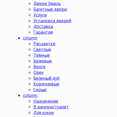
Двери Эмаль
Багетные двери
Услуги
Установка дверей
Доставка
Гарантия
column
Расцветки
Светлые
Темные
Бежевые
Венге
Орех
Беленый дуб
Коричневые
Серые
column
Назначение
В ванную/туалет
Для кухни