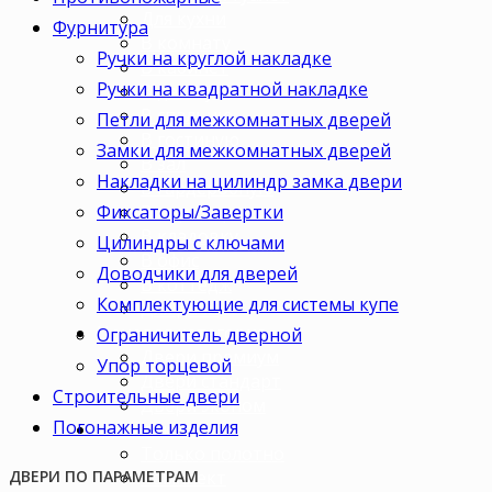
Для кухни
Фурнитура
В комнату
Ручки на круглой накладке
В кабинет
Ручки на квадратной накладке
В детскую
В спальню
Петли для межкомнатных дверей
В гостиную
Замки для межкомнатных дверей
В зал
Накладки на цилиндр замка двери
В гардеробную
Фиксаторы/Завертки
В коридор
В кладовку
Цилиндры с ключами
В офис
Доводчики для дверей
В коттедж
Комплектующие для системы купе
Для дачи
Ценовая категория
Ограничитель дверной
Двери премиум
Упор торцевой
Двери стандарт
Строительные двери
Двери эконом
Погонажные изделия
Комплектация
Только полотно
Комплект
ДВЕРИ ПО ПАРАМЕТРАМ