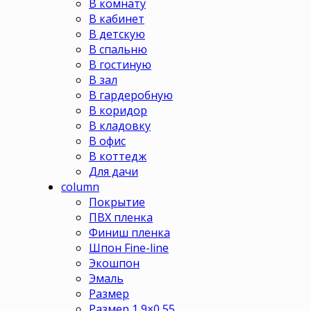
В комнату
В кабинет
В детскую
В спальню
В гостиную
В зал
В гардеробную
В коридор
В кладовку
В офис
В коттедж
Для дачи
column
Покрытие
ПВХ пленка
Финиш пленка
Шпон Fine-line
Экошпон
Эмаль
Размер
Размер 1,9×0,55