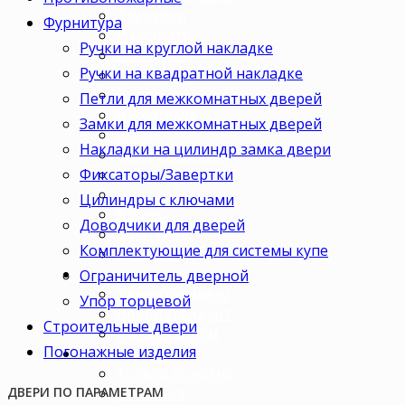
Для кухни
Фурнитура
В комнату
Ручки на круглой накладке
В кабинет
Ручки на квадратной накладке
В детскую
В спальню
Петли для межкомнатных дверей
В гостиную
Замки для межкомнатных дверей
В зал
Накладки на цилиндр замка двери
В гардеробную
Фиксаторы/Завертки
В коридор
В кладовку
Цилиндры с ключами
В офис
Доводчики для дверей
В коттедж
Комплектующие для системы купе
Для дачи
Ценовая категория
Ограничитель дверной
Двери премиум
Упор торцевой
Двери стандарт
Строительные двери
Двери эконом
Погонажные изделия
Комплектация
Только полотно
Комплект
ДВЕРИ ПО ПАРАМЕТРАМ