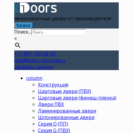
межкомнатные двери от производителя
Каталог
Поиск...
×
+7 (495) 120-08-63
info@dvery-moscow.ru
заказать звонок
column
Конструкция
Царговые двери (ПВХ)
Царговые двери (финиш-пленка)
Двери ПВХ
Ламинированные двери
Шпонированные двери
Серия Q (ПП)
Серия G (ПВХ)