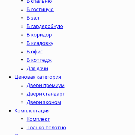
В спальню
В гостиную
В зал
В гардеробную
В коридор
В кладовку
В офис
В коттедж
Для дачи
Ценовая категория
Двери премиум
Двери стандарт
Двери эконом
Комплектация
Комплект
Только полотно