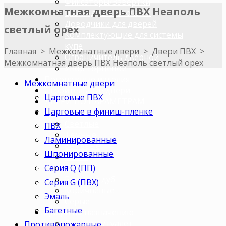
Фиксаторы/Завертки
Межкомнатная дверь ПВХ Неаполь
Цилиндры с ключами
Доводчики для дверей
светлый орех
Комплектующие для системы
купе
Главная
>
Межкомнатные двери
>
Двери ПВХ
>
Ограничитель дверной
Межкомнатная дверь ПВХ Неаполь светлый орех
Упор торцевой
Погонажные изделия
Межкомнатные двери
Строительные двери
Царговые ПВХ
ДВЕРИ ПО ПАРАМЕТРАМ
Царговые в финиш-пленке
Двери по цветам
Светлые
ПВХ
Темные
Ламинированные
Бежевые
Шпонированные
Венге
Серия Q (ПП)
Орех
Беленый дуб
Серия G (ПВХ)
Коричневые
Эмаль
Серые
Багетные
Двери по назначению
В ванную/туалет
Противопожарные