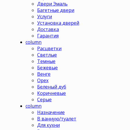
Двери Эмаль
Багетные двери
Услуги
Установка дверей
Доставка
Гарантия
column
Расцветки
Светлые
Темные
Бежевые
Венге
Орех
Беленый дуб
Коричневые
Серые
column
Назначение
В ванную/туалет
Для кухни