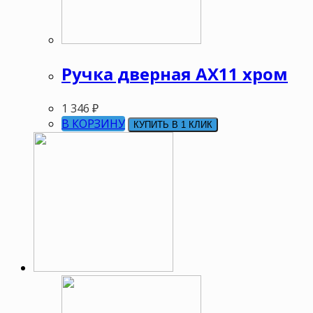
Ручка дверная АХ11 хром
1 346
₽
В КОРЗИНУ
КУПИТЬ В 1 КЛИК