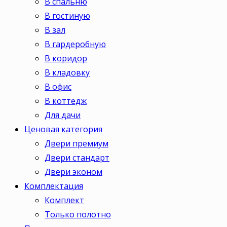
В спальню
В гостиную
В зал
В гардеробную
В коридор
В кладовку
В офис
В коттедж
Для дачи
Ценовая категория
Двери премиум
Двери стандарт
Двери эконом
Комплектация
Комплект
Только полотно