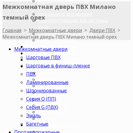
Фиксаторы/Завертки
Межкомнатная дверь ПВХ Милано
Цилиндры с ключами
Доводчики для дверей
темный орех
Комплектующие для системы
купе
Главная
>
Межкомнатные двери
>
Двери ПВХ
>
Ограничитель дверной
Межкомнатная дверь ПВХ Милано темный орех
Упор торцевой
Погонажные изделия
Межкомнатные двери
Строительные двери
Царговые ПВХ
ДВЕРИ ПО ПАРАМЕТРАМ
Царговые в финиш-пленке
Двери по цветам
Светлые
ПВХ
Темные
Ламинированные
Бежевые
Шпонированные
Венге
Серия Q (ПП)
Орех
Беленый дуб
Серия G (ПВХ)
Коричневые
Эмаль
Серые
Багетные
Двери по назначению
В ванную/туалет
Противопожарные