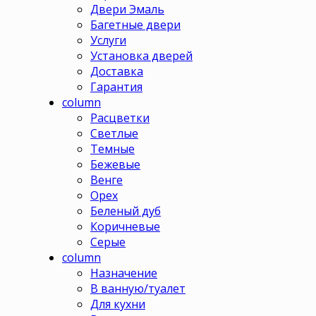
Двери Эмаль
Багетные двери
Услуги
Установка дверей
Доставка
Гарантия
column
Расцветки
Светлые
Темные
Бежевые
Венге
Орех
Беленый дуб
Коричневые
Серые
column
Назначение
В ванную/туалет
Для кухни