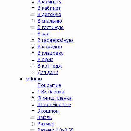
В комнату
В кабинет
В детскую
В спальню
В гостиную
В зал
В гардеробную
В коридор
В кладовку
В офис
В коттедж
Для дачи
column
Покрытие
ПВХ пленка
Финиш пленка
Шпон Fine-line
Экошпон
Эмаль
Размер
Размер 1,9×0,55