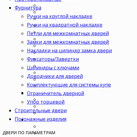
Для кухни
Фурнитура
В комнату
Ручки на круглой накладке
В кабинет
Ручки на квадратной накладке
В детскую
В спальню
Петли для межкомнатных дверей
В гостиную
Замки для межкомнатных дверей
В зал
Накладки на цилиндр замка двери
В гардеробную
Фиксаторы/Завертки
В коридор
В кладовку
Цилиндры с ключами
В офис
Доводчики для дверей
В коттедж
Комплектующие для системы купе
Для дачи
Ценовая категория
Ограничитель дверной
Двери премиум
Упор торцевой
Двери стандарт
Строительные двери
Двери эконом
Погонажные изделия
Комплектация
Только полотно
Комплект
ДВЕРИ ПО ПАРАМЕТРАМ