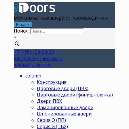
межкомнатные двери от производителя
Каталог
Поиск...
×
+7 (495) 120-08-63
info@dvery-moscow.ru
заказать звонок
column
Конструкция
Царговые двери (ПВХ)
Царговые двери (финиш-пленка)
Двери ПВХ
Ламинированные двери
Шпонированные двери
Серия Q (ПП)
Серия G (ПВХ)