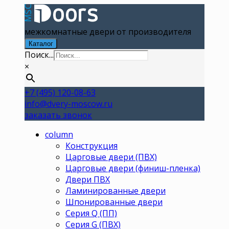
межкомнатные двери от производителя
Каталог
Поиск...
×
+7 (495) 120-08-63
info@dvery-moscow.ru
заказать звонок
column
Конструкция
Царговые двери (ПВХ)
Царговые двери (финиш-пленка)
Двери ПВХ
Ламинированные двери
Шпонированные двери
Серия Q (ПП)
Серия G (ПВХ)