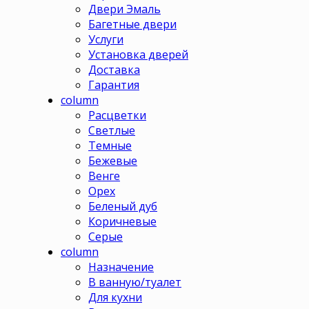
Двери Эмаль
Багетные двери
Услуги
Установка дверей
Доставка
Гарантия
column
Расцветки
Светлые
Темные
Бежевые
Венге
Орех
Беленый дуб
Коричневые
Серые
column
Назначение
В ванную/туалет
Для кухни