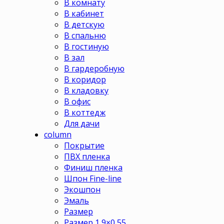
В комнату
В кабинет
В детскую
В спальню
В гостиную
В зал
В гардеробную
В коридор
В кладовку
В офис
В коттедж
Для дачи
column
Покрытие
ПВХ пленка
Финиш пленка
Шпон Fine-line
Экошпон
Эмаль
Размер
Размер 1,9×0,55