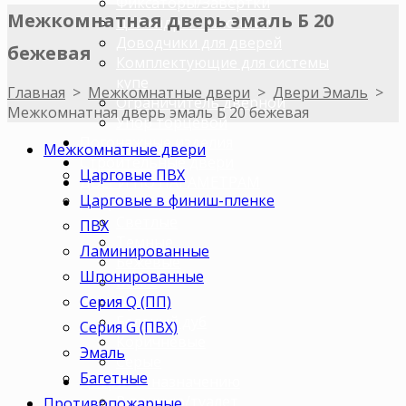
Фиксаторы/Завертки
Межкомнатная дверь эмаль Б 20
Цилиндры с ключами
Доводчики для дверей
бежевая
Комплектующие для системы
купе
Главная
>
Межкомнатные двери
>
Двери Эмаль
>
Ограничитель дверной
Межкомнатная дверь эмаль Б 20 бежевая
Упор торцевой
Погонажные изделия
Межкомнатные двери
Строительные двери
Царговые ПВХ
ДВЕРИ ПО ПАРАМЕТРАМ
Царговые в финиш-пленке
Двери по цветам
Светлые
ПВХ
Темные
Ламинированные
Бежевые
Шпонированные
Венге
Серия Q (ПП)
Орех
Беленый дуб
Серия G (ПВХ)
Коричневые
Эмаль
Серые
Багетные
Двери по назначению
В ванную/туалет
Противопожарные