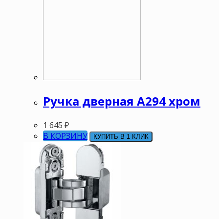
Ручка дверная А294 хром
1 645
₽
В КОРЗИНУ
КУПИТЬ В 1 КЛИК