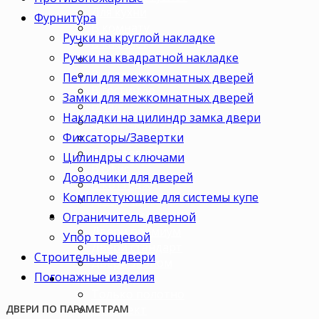
Для кухни
Фурнитура
В комнату
Ручки на круглой накладке
В кабинет
Ручки на квадратной накладке
В детскую
В спальню
Петли для межкомнатных дверей
В гостиную
Замки для межкомнатных дверей
В зал
Накладки на цилиндр замка двери
В гардеробную
Фиксаторы/Завертки
В коридор
В кладовку
Цилиндры с ключами
В офис
Доводчики для дверей
В коттедж
Комплектующие для системы купе
Для дачи
Ценовая категория
Ограничитель дверной
Двери премиум
Упор торцевой
Двери стандарт
Строительные двери
Двери эконом
Погонажные изделия
Комплектация
Только полотно
Комплект
ДВЕРИ ПО ПАРАМЕТРАМ