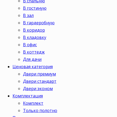
В спальню
В гостиную
В зал
В гардеробную
В коридор
В кладовку
В офис
В коттедж
Для дачи
Ценовая категория
Двери премиум
Двери стандарт
Двери эконом
Комплектация
Комплект
Только полотно