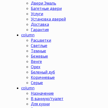
Двери Эмаль
Багетные двери
Услуги
Установка дверей
Доставка
Гарантия
column
Расцветки
Светлые
Темные
Бежевые
Венге
Орех
Беленый дуб
Коричневые
Серые
column
Назначение
В ванную/туалет
Для кухни