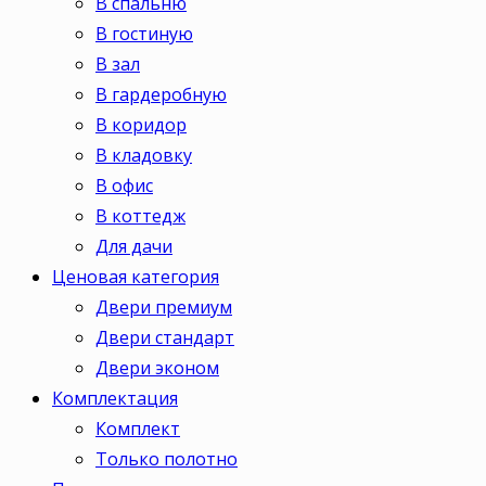
В спальню
В гостиную
В зал
В гардеробную
В коридор
В кладовку
В офис
В коттедж
Для дачи
Ценовая категория
Двери премиум
Двери стандарт
Двери эконом
Комплектация
Комплект
Только полотно