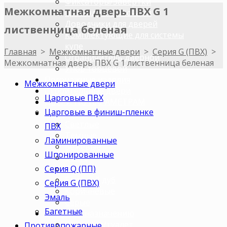
Фиксаторы/Завертки
Межкомнатная дверь ПВХ G 1
Цилиндры с ключами
Доводчики для дверей
лиственница беленая
Комплектующие для системы
купе
Главная
>
Межкомнатные двери
>
Серия G (ПВХ)
>
Ограничитель дверной
Межкомнатная дверь ПВХ G 1 лиственница беленая
Упор торцевой
Погонажные изделия
Межкомнатные двери
Строительные двери
Царговые ПВХ
ДВЕРИ ПО ПАРАМЕТРАМ
Царговые в финиш-пленке
Двери по цветам
Светлые
ПВХ
Темные
Ламинированные
Бежевые
Шпонированные
Венге
Серия Q (ПП)
Орех
Беленый дуб
Серия G (ПВХ)
Коричневые
Эмаль
Серые
Багетные
Двери по назначению
В ванную/туалет
Противопожарные