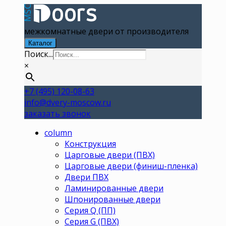
межкомнатные двери от производителя
Каталог
Поиск...
×
+7 (495) 120-08-63
info@dvery-moscow.ru
заказать звонок
column
Конструкция
Царговые двери (ПВХ)
Царговые двери (финиш-пленка)
Двери ПВХ
Ламинированные двери
Шпонированные двери
Серия Q (ПП)
Серия G (ПВХ)