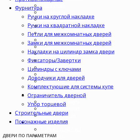
Для кухни
Фурнитура
В комнату
Ручки на круглой накладке
В кабинет
Ручки на квадратной накладке
В детскую
В спальню
Петли для межкомнатных дверей
В гостиную
Замки для межкомнатных дверей
В зал
Накладки на цилиндр замка двери
В гардеробную
Фиксаторы/Завертки
В коридор
В кладовку
Цилиндры с ключами
В офис
Доводчики для дверей
В коттедж
Комплектующие для системы купе
Для дачи
Ценовая категория
Ограничитель дверной
Двери премиум
Упор торцевой
Двери стандарт
Строительные двери
Двери эконом
Погонажные изделия
Комплектация
Только полотно
Комплект
ДВЕРИ ПО ПАРАМЕТРАМ