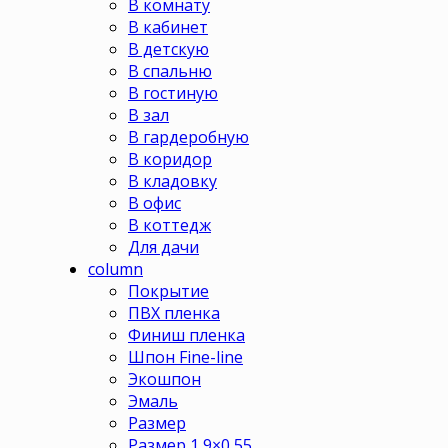
В комнату
В кабинет
В детскую
В спальню
В гостиную
В зал
В гардеробную
В коридор
В кладовку
В офис
В коттедж
Для дачи
column
Покрытие
ПВХ пленка
Финиш пленка
Шпон Fine-line
Экошпон
Эмаль
Размер
Размер 1,9×0,55