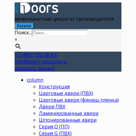
межкомнатные двери от производителя
Каталог
Поиск...
×
+7 (495) 120-08-63
info@dvery-moscow.ru
заказать звонок
column
Конструкция
Царговые двери (ПВХ)
Царговые двери (финиш-пленка)
Двери ПВХ
Ламинированные двери
Шпонированные двери
Серия Q (ПП)
Серия G (ПВХ)