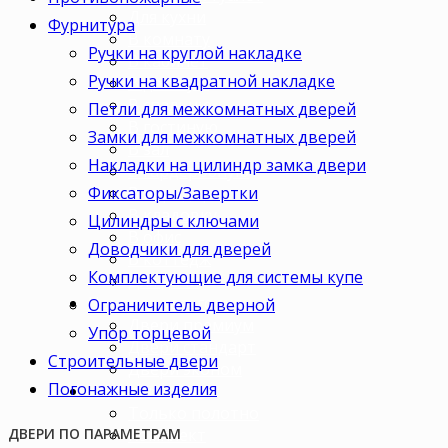
Для кухни
Фурнитура
В комнату
Ручки на круглой накладке
В кабинет
Ручки на квадратной накладке
В детскую
В спальню
Петли для межкомнатных дверей
В гостиную
Замки для межкомнатных дверей
В зал
Накладки на цилиндр замка двери
В гардеробную
Фиксаторы/Завертки
В коридор
В кладовку
Цилиндры с ключами
В офис
Доводчики для дверей
В коттедж
Комплектующие для системы купе
Для дачи
Ценовая категория
Ограничитель дверной
Двери премиум
Упор торцевой
Двери стандарт
Строительные двери
Двери эконом
Погонажные изделия
Комплектация
Только полотно
Комплект
ДВЕРИ ПО ПАРАМЕТРАМ