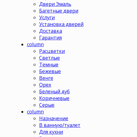
Двери Эмаль
Багетные двери
Услуги
Установка дверей
Доставка
Гарантия
column
Расцветки
Светлые
Темные
Бежевые
Венге
Орех
Беленый дуб
Коричневые
Серые
column
Назначение
В ванную/туалет
Для кухни