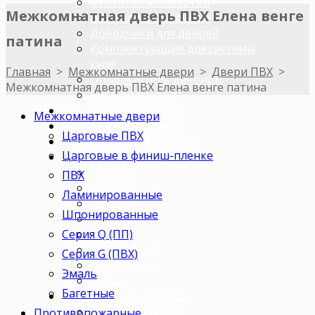
Фиксаторы/Завертки
Межкомнатная дверь ПВХ Елена венге
Цилиндры с ключами
Доводчики для дверей
патина
Комплектующие для системы
купе
Главная
>
Межкомнатные двери
>
Двери ПВХ
>
Ограничитель дверной
Межкомнатная дверь ПВХ Елена венге патина
Упор торцевой
Погонажные изделия
Межкомнатные двери
Строительные двери
Царговые ПВХ
ДВЕРИ ПО ПАРАМЕТРАМ
Царговые в финиш-пленке
Двери по цветам
Светлые
ПВХ
Темные
Ламинированные
Бежевые
Шпонированные
Венге
Серия Q (ПП)
Орех
Беленый дуб
Серия G (ПВХ)
Коричневые
Эмаль
Серые
Багетные
Двери по назначению
В ванную/туалет
Противопожарные