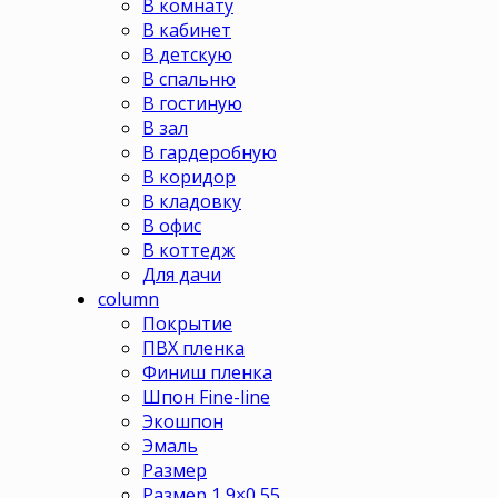
В комнату
В кабинет
В детскую
В спальню
В гостиную
В зал
В гардеробную
В коридор
В кладовку
В офис
В коттедж
Для дачи
column
Покрытие
ПВХ пленка
Финиш пленка
Шпон Fine-line
Экошпон
Эмаль
Размер
Размер 1,9×0,55