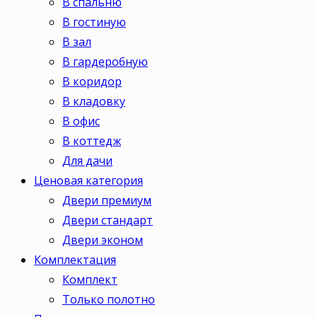
В спальню
В гостиную
В зал
В гардеробную
В коридор
В кладовку
В офис
В коттедж
Для дачи
Ценовая категория
Двери премиум
Двери стандарт
Двери эконом
Комплектация
Комплект
Только полотно