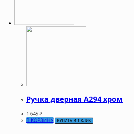
Ручка дверная А294 хром
1 645
₽
В КОРЗИНУ
КУПИТЬ В 1 КЛИК