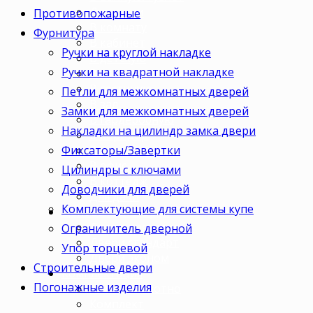
Для кухни
Противопожарные
В комнату
Фурнитура
В кабинет
Ручки на круглой накладке
В детскую
Ручки на квадратной накладке
В спальню
В гостиную
Петли для межкомнатных дверей
В зал
Замки для межкомнатных дверей
В гардеробную
Накладки на цилиндр замка двери
В коридор
Фиксаторы/Завертки
В кладовку
В офис
Цилиндры с ключами
В коттедж
Доводчики для дверей
Для дачи
Комплектующие для системы купе
Ценовая категория
Двери премиум
Ограничитель дверной
Двери стандарт
Упор торцевой
Двери эконом
Строительные двери
Комплектация
Погонажные изделия
Только полотно
Комплект