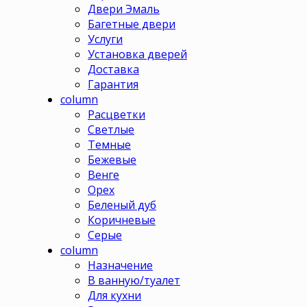
Двери Эмаль
Багетные двери
Услуги
Установка дверей
Доставка
Гарантия
column
Расцветки
Светлые
Темные
Бежевые
Венге
Орех
Беленый дуб
Коричневые
Серые
column
Назначение
В ванную/туалет
Для кухни