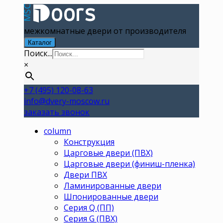
межкомнатные двери от производителя
Каталог
Поиск...
×
+7 (495) 120-08-63
info@dvery-moscow.ru
заказать звонок
column
Конструкция
Царговые двери (ПВХ)
Царговые двери (финиш-пленка)
Двери ПВХ
Ламинированные двери
Шпонированные двери
Серия Q (ПП)
Серия G (ПВХ)