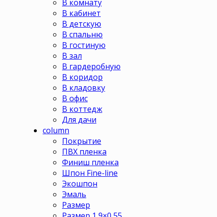
В комнату
В кабинет
В детскую
В спальню
В гостиную
В зал
В гардеробную
В коридор
В кладовку
В офис
В коттедж
Для дачи
column
Покрытие
ПВХ пленка
Финиш пленка
Шпон Fine-line
Экошпон
Эмаль
Размер
Размер 1,9×0,55