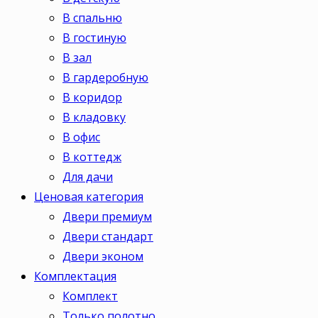
В спальню
В гостиную
В зал
В гардеробную
В коридор
В кладовку
В офис
В коттедж
Для дачи
Ценовая категория
Двери премиум
Двери стандарт
Двери эконом
Комплектация
Комплект
Только полотно