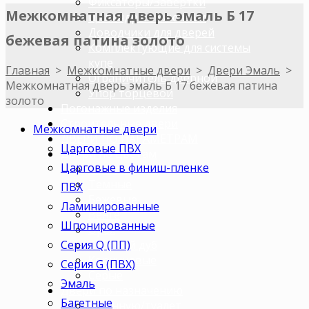
Фиксаторы/Завертки
Межкомнатная дверь эмаль Б 17
Цилиндры с ключами
Доводчики для дверей
бежевая патина золото
Комплектующие для системы
купе
Главная
>
Межкомнатные двери
>
Двери Эмаль
>
Ограничитель дверной
Межкомнатная дверь эмаль Б 17 бежевая патина
Упор торцевой
золото
Погонажные изделия
Строительные двери
Межкомнатные двери
ДВЕРИ ПО ПАРАМЕТРАМ
Царговые ПВХ
Двери по цветам
Царговые в финиш-пленке
Светлые
Темные
ПВХ
Бежевые
Ламинированные
Венге
Шпонированные
Орех
Серия Q (ПП)
Беленый дуб
Коричневые
Серия G (ПВХ)
Серые
Эмаль
Двери по назначению
Багетные
В ванную/туалет