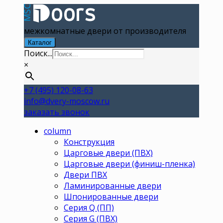
межкомнатные двери от производителя
Каталог
Поиск...
×
+7 (495) 120-08-63
info@dvery-moscow.ru
заказать звонок
column
Конструкция
Царговые двери (ПВХ)
Царговые двери (финиш-пленка)
Двери ПВХ
Ламинированные двери
Шпонированные двери
Серия Q (ПП)
Серия G (ПВХ)