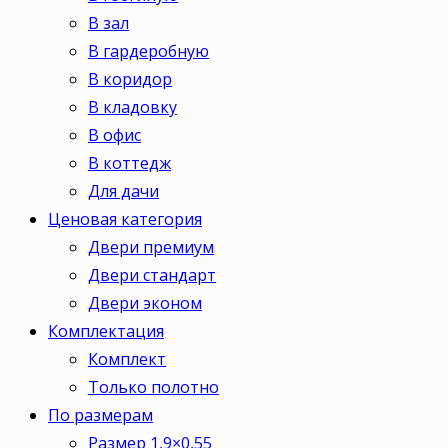
В зал
В гардеробную
В коридор
В кладовку
В офис
В коттедж
Для дачи
Ценовая категория
Двери премиум
Двери стандарт
Двери эконом
Комплектация
Комплект
Только полотно
По размерам
Размер 1,9×0,55