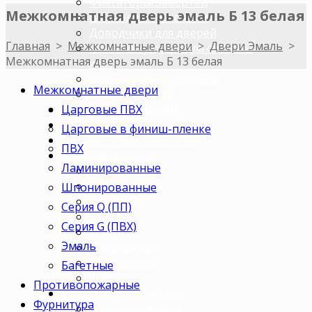
Фиксаторы/Завертки
Межкомнатная дверь эмаль Б 13 белая
Цилиндры с ключами
Доводчики для дверей
Главная
>
Межкомнатные двери
>
Двери Эмаль
>
Комплектующие для системы
Межкомнатная дверь эмаль Б 13 белая
купе
Ограничитель дверной
Межкомнатные двери
Упор торцевой
Царговые ПВХ
Погонажные изделия
Строительные двери
Царговые в финиш-пленке
ДВЕРИ ПО ПАРАМЕТРАМ
ПВХ
Двери по цветам
Ламинированные
Светлые
Темные
Шпонированные
Бежевые
Серия Q (ПП)
Венге
Серия G (ПВХ)
Орех
Эмаль
Беленый дуб
Коричневые
Багетные
Серые
Противопожарные
Двери по назначению
Фурнитура
В ванную/туалет