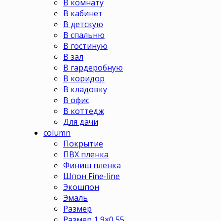
В комнату
В кабинет
В детскую
В спальню
В гостиную
В зал
В гардеробную
В коридор
В кладовку
В офис
В коттедж
Для дачи
column
Покрытие
ПВХ пленка
Финиш пленка
Шпон Fine-line
Экошпон
Эмаль
Размер
Размер 1,9×0,55