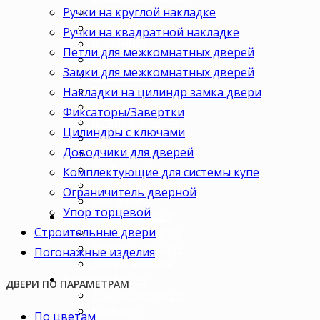
Ручки на круглой накладке
Для кухни
В комнату
Ручки на квадратной накладке
В кабинет
Петли для межкомнатных дверей
В детскую
Замки для межкомнатных дверей
В спальню
В гостиную
Накладки на цилиндр замка двери
В зал
Фиксаторы/Завертки
В гардеробную
Цилиндры с ключами
В коридор
Доводчики для дверей
В кладовку
В офис
Комплектующие для системы купе
В коттедж
Ограничитель дверной
Для дачи
Упор торцевой
Ценовая категория
Строительные двери
Двери премиум
Двери стандарт
Погонажные изделия
Двери эконом
Комплектация
ДВЕРИ ПО ПАРАМЕТРАМ
Только полотно
Комплект
По цветам