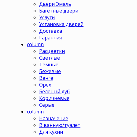
Двери Эмаль
Багетные двери
Услуги
Установка дверей
Доставка
Гарантия
column
Расцветки
Светлые
Темные
Бежевые
Венге
Орех
Беленый дуб
Коричневые
Серые
column
Назначение
В ванную/туалет
Для кухни