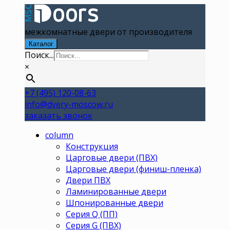
межкомнатные двери от производителя
Каталог
Поиск...
×
+7 (495) 120-08-63
info@dvery-moscow.ru
заказать звонок
column
Конструкция
Царговые двери (ПВХ)
Царговые двери (финиш-пленка)
Двери ПВХ
Ламинированные двери
Шпонированные двери
Серия Q (ПП)
Серия G (ПВХ)