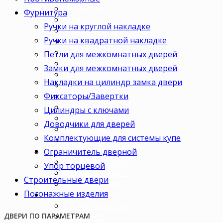
Для кухни
Фурнитура
В комнату
Ручки на круглой накладке
В кабинет
Ручки на квадратной накладке
В детскую
В спальню
Петли для межкомнатных дверей
В гостиную
Замки для межкомнатных дверей
В зал
Накладки на цилиндр замка двери
В гардеробную
Фиксаторы/Завертки
В коридор
В кладовку
Цилиндры с ключами
В офис
Доводчики для дверей
В коттедж
Комплектующие для системы купе
Для дачи
Ценовая категория
Ограничитель дверной
Двери премиум
Упор торцевой
Двери стандарт
Строительные двери
Двери эконом
Погонажные изделия
Комплектация
Только полотно
Комплект
ДВЕРИ ПО ПАРАМЕТРАМ