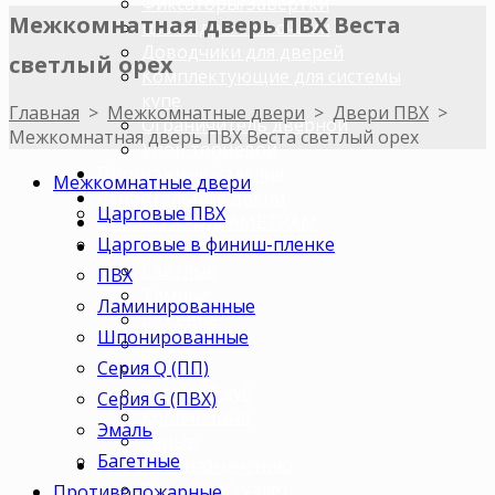
Фиксаторы/Завертки
Межкомнатная дверь ПВХ Веста
Цилиндры с ключами
Доводчики для дверей
светлый орех
Комплектующие для системы
купе
Главная
>
Межкомнатные двери
>
Двери ПВХ
>
Ограничитель дверной
Межкомнатная дверь ПВХ Веста светлый орех
Упор торцевой
Погонажные изделия
Межкомнатные двери
Строительные двери
Царговые ПВХ
ДВЕРИ ПО ПАРАМЕТРАМ
Царговые в финиш-пленке
Двери по цветам
Светлые
ПВХ
Темные
Ламинированные
Бежевые
Шпонированные
Венге
Серия Q (ПП)
Орех
Беленый дуб
Серия G (ПВХ)
Коричневые
Эмаль
Серые
Багетные
Двери по назначению
В ванную/туалет
Противопожарные