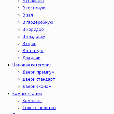
В спальню
В гостиную
В зал
В гардеробную
В коридор
В кладовку
В офис
В коттедж
Для дачи
Ценовая категория
Двери премиум
Двери стандарт
Двери эконом
Комплектация
Комплект
Только полотно