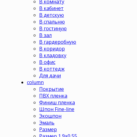
В комнату
В кабинет
В детскую
В спальню
В гостиную
В зал
В гардеробную
В коридор
В кладовку
В офис
В коттедж
Для дачи
column
Покрытие
ПВХ пленка
Финиш пленка
Шпон Fine-line
Экошпон
Эмаль
Размер
Размер 1,9×0,55