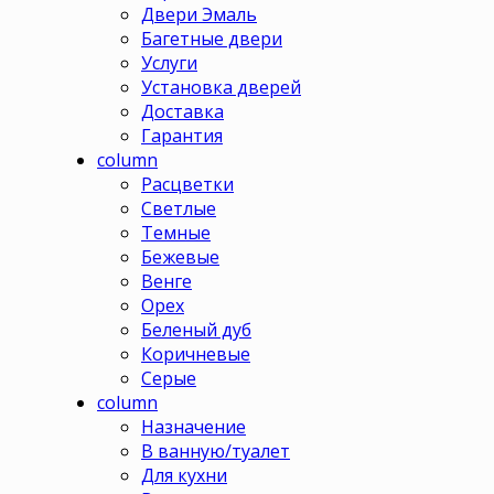
Двери Эмаль
Багетные двери
Услуги
Установка дверей
Доставка
Гарантия
column
Расцветки
Светлые
Темные
Бежевые
Венге
Орех
Беленый дуб
Коричневые
Серые
column
Назначение
В ванную/туалет
Для кухни