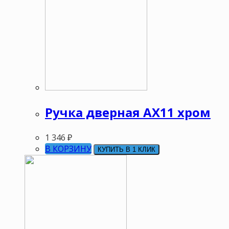
Ручка дверная АХ11 хром
1 346
₽
В КОРЗИНУ
КУПИТЬ В 1 КЛИК