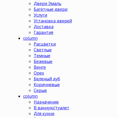
Двери Эмаль
Багетные двери
Услуги
Установка дверей
Доставка
Гарантия
column
Расцветки
Светлые
Темные
Бежевые
Венге
Орех
Беленый дуб
Коричневые
Серые
column
Назначение
В ванную/туалет
Для кухни