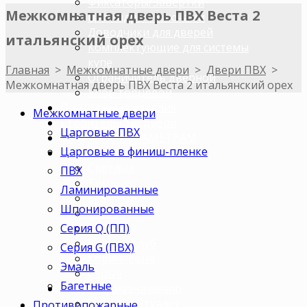
Фиксаторы/Завертки
Межкомнатная дверь ПВХ Веста 2
Цилиндры с ключами
Доводчики для дверей
итальянский орех
Комплектующие для системы
купе
Главная
>
Межкомнатные двери
>
Двери ПВХ
>
Ограничитель дверной
Межкомнатная дверь ПВХ Веста 2 итальянский орех
Упор торцевой
Погонажные изделия
Межкомнатные двери
Строительные двери
Царговые ПВХ
ДВЕРИ ПО ПАРАМЕТРАМ
Царговые в финиш-пленке
Двери по цветам
Светлые
ПВХ
Темные
Ламинированные
Бежевые
Шпонированные
Венге
Серия Q (ПП)
Орех
Беленый дуб
Серия G (ПВХ)
Коричневые
Эмаль
Серые
Багетные
Двери по назначению
В ванную/туалет
Противопожарные