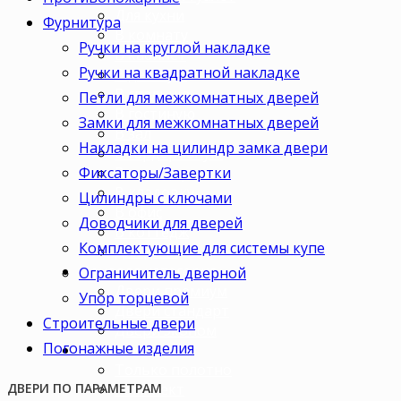
Для кухни
Фурнитура
В комнату
Ручки на круглой накладке
В кабинет
Ручки на квадратной накладке
В детскую
В спальню
Петли для межкомнатных дверей
В гостиную
Замки для межкомнатных дверей
В зал
Накладки на цилиндр замка двери
В гардеробную
Фиксаторы/Завертки
В коридор
В кладовку
Цилиндры с ключами
В офис
Доводчики для дверей
В коттедж
Комплектующие для системы купе
Для дачи
Ценовая категория
Ограничитель дверной
Двери премиум
Упор торцевой
Двери стандарт
Строительные двери
Двери эконом
Погонажные изделия
Комплектация
Только полотно
Комплект
ДВЕРИ ПО ПАРАМЕТРАМ