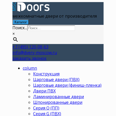
межкомнатные двери от производителя
Каталог
Поиск...
×
+7 (495) 120-08-63
info@dvery-moscow.ru
заказать звонок
column
Конструкция
Царговые двери (ПВХ)
Царговые двери (финиш-пленка)
Двери ПВХ
Ламинированные двери
Шпонированные двери
Серия Q (ПП)
Серия G (ПВХ)