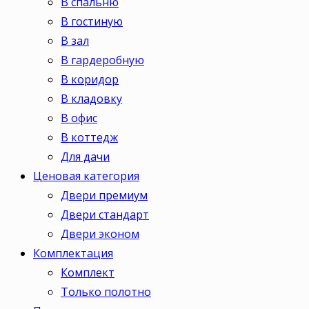
В спальню
В гостиную
В зал
В гардеробную
В коридор
В кладовку
В офис
В коттедж
Для дачи
Ценовая категория
Двери премиум
Двери стандарт
Двери эконом
Комплектация
Комплект
Только полотно