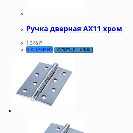
Ручка дверная АХ11 хром
1 346
₽
В КОРЗИНУ
КУПИТЬ В 1 КЛИК