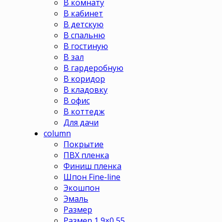
В комнату
В кабинет
В детскую
В спальню
В гостиную
В зал
В гардеробную
В коридор
В кладовку
В офис
В коттедж
Для дачи
column
Покрытие
ПВХ пленка
Финиш пленка
Шпон Fine-line
Экошпон
Эмаль
Размер
Размер 1,9×0,55