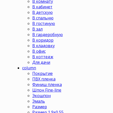
В комнату
В кабинет
В детскую
В спальню
В гостиную
В зал
В гардеробную
В коридор
В кладовку
В офис
В коттедж
Для дачи
column
Покрытие
ПВХ пленка
Финиш пленка
Шпон Fine-line
Экошпон
Эмаль
Размер
Размер 1,9×0,55