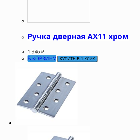
Ручка дверная АХ11 хром
1 346
₽
В КОРЗИНУ
КУПИТЬ В 1 КЛИК