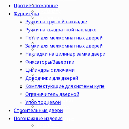
Для кухни
Противопожарные
В комнату
Фурнитура
В кабинет
Ручки на круглой накладке
В детскую
Ручки на квадратной накладке
В спальню
В гостиную
Петли для межкомнатных дверей
В зал
Замки для межкомнатных дверей
В гардеробную
Накладки на цилиндр замка двери
В коридор
Фиксаторы/Завертки
В кладовку
В офис
Цилиндры с ключами
В коттедж
Доводчики для дверей
Для дачи
Комплектующие для системы купе
Ценовая категория
Двери премиум
Ограничитель дверной
Двери стандарт
Упор торцевой
Двери эконом
Строительные двери
Комплектация
Погонажные изделия
Только полотно
Комплект