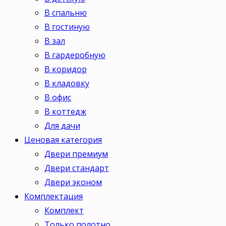
В спальню
В гостиную
В зал
В гардеробную
В коридор
В кладовку
В офис
В коттедж
Для дачи
Ценовая категория
Двери премиум
Двери стандарт
Двери эконом
Комплектация
Комплект
Только полотно