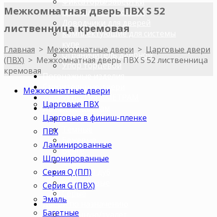
Фиксаторы/Завертки
Межкомнатная дверь ПВХ S 52
Цилиндры с ключами
Доводчики для дверей
лиственница кремовая
Комплектующие для системы
купе
Главная
>
Межкомнатные двери
>
Царговые двери
Ограничитель дверной
(ПВХ)
>
Межкомнатная дверь ПВХ S 52 лиственница
Упор торцевой
кремовая
Погонажные изделия
Строительные двери
Межкомнатные двери
ДВЕРИ ПО ПАРАМЕТРАМ
Царговые ПВХ
Двери по цветам
Царговые в финиш-пленке
Светлые
Темные
ПВХ
Бежевые
Ламинированные
Венге
Шпонированные
Орех
Серия Q (ПП)
Беленый дуб
Коричневые
Серия G (ПВХ)
Серые
Эмаль
Двери по назначению
Багетные
В ванную/туалет