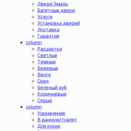
Двери Эмаль
Багетные двери
Услуги
Установка дверей
Доставка
Гарантия
column
Расцветки
Светлые
Темные
Бежевые
Венге
Орех
Беленый дуб
Коричневые
Серые
column
Назначение
В ванную/туалет
Для кухни