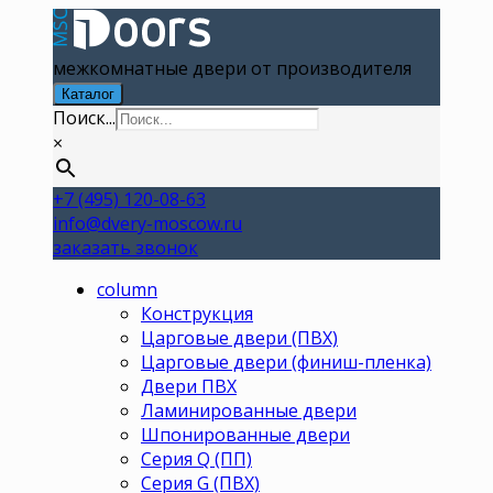
межкомнатные двери от производителя
Каталог
Поиск...
×
+7 (495) 120-08-63
info@dvery-moscow.ru
заказать звонок
column
Конструкция
Царговые двери (ПВХ)
Царговые двери (финиш-пленка)
Двери ПВХ
Ламинированные двери
Шпонированные двери
Серия Q (ПП)
Серия G (ПВХ)