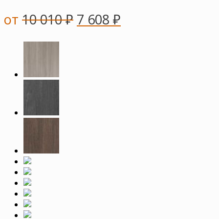
от
10 010
₽
7 608
₽