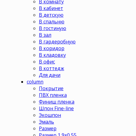
В комнату
В кабинет
В детскую
В спальню
В гостиную
В зал
В гардеробную
В коридор
В кладовку
В офис
В коттедж
Для дачи
column
Покрытие
ПВХ пленка
Финиш пленка
Шпон Fine-line
Экошпон
Эмаль
Размер
Размер 1,9×0,55