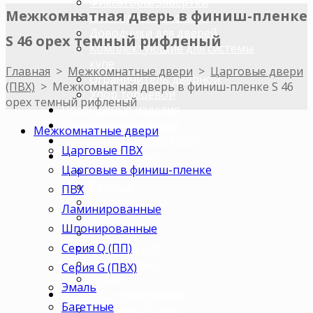
Фиксаторы/Завертки
Межкомнатная дверь в финиш-пленке
Цилиндры с ключами
Доводчики для дверей
S 46 орех темный рифленый
Комплектующие для системы
купе
Главная
>
Межкомнатные двери
>
Царговые двери
Ограничитель дверной
(ПВХ)
>
Межкомнатная дверь в финиш-пленке S 46
Упор торцевой
орех темный рифленый
Погонажные изделия
Строительные двери
Межкомнатные двери
ДВЕРИ ПО ПАРАМЕТРАМ
Царговые ПВХ
Двери по цветам
Царговые в финиш-пленке
Светлые
Темные
ПВХ
Бежевые
Ламинированные
Венге
Шпонированные
Орех
Серия Q (ПП)
Беленый дуб
Коричневые
Серия G (ПВХ)
Серые
Эмаль
Двери по назначению
Багетные
В ванную/туалет