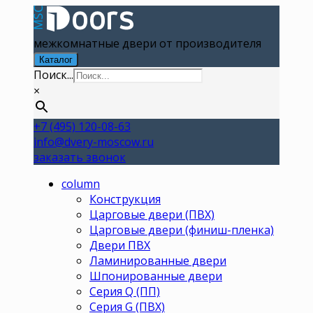
межкомнатные двери от производителя
Каталог
Поиск...
×
+7 (495) 120-08-63
info@dvery-moscow.ru
заказать звонок
column
Конструкция
Царговые двери (ПВХ)
Царговые двери (финиш-пленка)
Двери ПВХ
Ламинированные двери
Шпонированные двери
Серия Q (ПП)
Серия G (ПВХ)