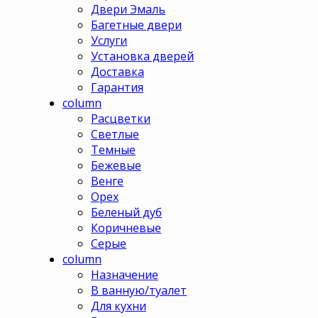
Двери Эмаль
Багетные двери
Услуги
Установка дверей
Доставка
Гарантия
column
Расцветки
Светлые
Темные
Бежевые
Венге
Орех
Беленый дуб
Коричневые
Серые
column
Назначение
В ванную/туалет
Для кухни