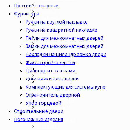
Для кухни
Противопожарные
В комнату
Фурнитура
В кабинет
Ручки на круглой накладке
В детскую
Ручки на квадратной накладке
В спальню
В гостиную
Петли для межкомнатных дверей
В зал
Замки для межкомнатных дверей
В гардеробную
Накладки на цилиндр замка двери
В коридор
Фиксаторы/Завертки
В кладовку
В офис
Цилиндры с ключами
В коттедж
Доводчики для дверей
Для дачи
Комплектующие для системы купе
Ценовая категория
Двери премиум
Ограничитель дверной
Двери стандарт
Упор торцевой
Двери эконом
Строительные двери
Комплектация
Погонажные изделия
Только полотно
Комплект