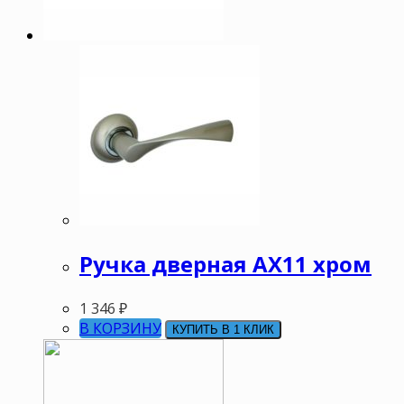
Ручка дверная АХ11 хром
1 346
₽
В КОРЗИНУ
КУПИТЬ В 1 КЛИК