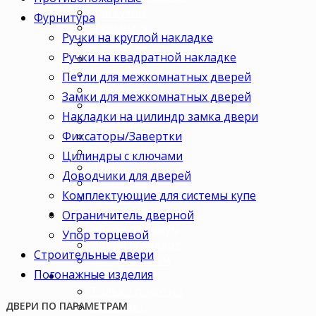
Для кухни
Фурнитура
В комнату
Ручки на круглой накладке
В кабинет
Ручки на квадратной накладке
В детскую
В спальню
Петли для межкомнатных дверей
В гостиную
Замки для межкомнатных дверей
В зал
Накладки на цилиндр замка двери
В гардеробную
Фиксаторы/Завертки
В коридор
В кладовку
Цилиндры с ключами
В офис
Доводчики для дверей
В коттедж
Комплектующие для системы купе
Для дачи
Ценовая категория
Ограничитель дверной
Двери премиум
Упор торцевой
Двери стандарт
Строительные двери
Двери эконом
Погонажные изделия
Комплектация
Только полотно
Комплект
ДВЕРИ ПО ПАРАМЕТРАМ