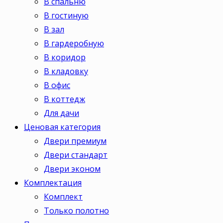
В спальню
В гостиную
В зал
В гардеробную
В коридор
В кладовку
В офис
В коттедж
Для дачи
Ценовая категория
Двери премиум
Двери стандарт
Двери эконом
Комплектация
Комплект
Только полотно