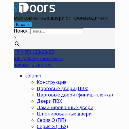
межкомнатные двери от производителя
Каталог
Поиск...
×
+7 (495) 120-08-63
info@dvery-moscow.ru
заказать звонок
column
Конструкция
Царговые двери (ПВХ)
Царговые двери (финиш-пленка)
Двери ПВХ
Ламинированные двери
Шпонированные двери
Серия Q (ПП)
Серия G (ПВХ)