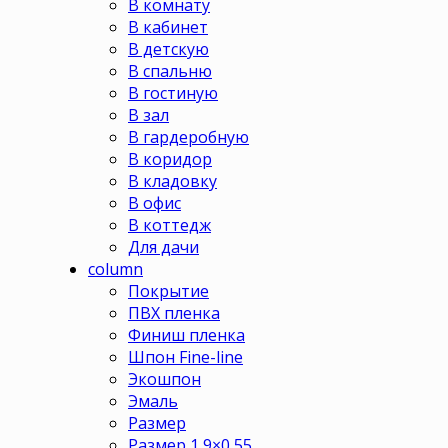
В комнату
В кабинет
В детскую
В спальню
В гостиную
В зал
В гардеробную
В коридор
В кладовку
В офис
В коттедж
Для дачи
column
Покрытие
ПВХ пленка
Финиш пленка
Шпон Fine-line
Экошпон
Эмаль
Размер
Размер 1,9×0,55