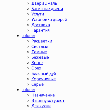
Двери Эмаль
Багетные двери
Услуги
Установка дверей
Доставка
Гарантия
column
Расцветки
Светлые
Темные
Бежевые
Венге
Орех
Беленый дуб
Коричневые
Серые
column
Назначение
В ванную/туалет
Для кухни