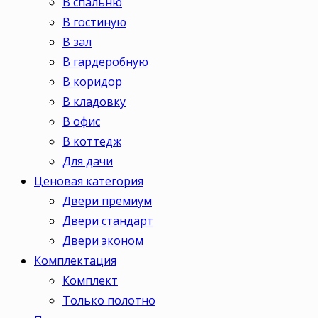
В спальню
В гостиную
В зал
В гардеробную
В коридор
В кладовку
В офис
В коттедж
Для дачи
Ценовая категория
Двери премиум
Двери стандарт
Двери эконом
Комплектация
Комплект
Только полотно