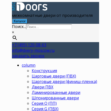
межкомнатные двери от производителя
Каталог
Поиск...
×
+7 (495) 120-08-63
info@dvery-moscow.ru
заказать звонок
column
Конструкция
Царговые двери (ПВХ)
Царговые двери (финиш-пленка)
Двери ПВХ
Ламинированные двери
Шпонированные двери
Серия Q (ПП)
Серия G (ПВХ)