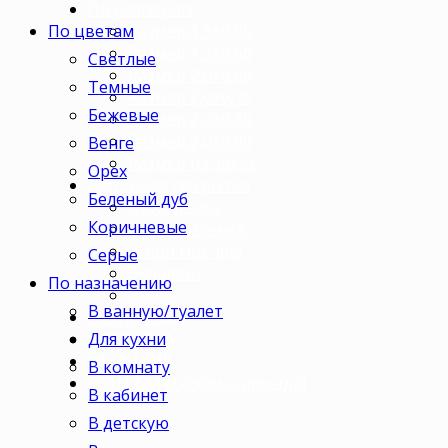
По размерам
По цветам
Размер 1,9×0,55
Размер 1,9×0,60
Светлые
Размер 2,0×0,60
Темные
Размер 2,0×0,70
Бежевые
Размер 2,0×0,80
Размер 2,0×0,90
Венге
Размер на заказ
Орех
Материал покрытия
Беленый дуб
ПВХ пленка
Коричневые
Финиш пленка
Шпон Fine-line
Серые
Экошпон
По назначению
Эмаль
В ванную/туалет
УСТАНОВКА
ДОСТАВКА
Для кухни
ГАРАНТИЯ
В комнату
КОНТАКТЫ (схема проезда)
В кабинет
В детскую