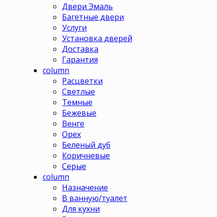
Двери Эмаль
Багетные двери
Услуги
Установка дверей
Доставка
Гарантия
column
Расцветки
Светлые
Темные
Бежевые
Венге
Орех
Беленый дуб
Коричневые
Серые
column
Назначение
В ванную/туалет
Для кухни