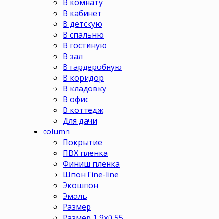
В комнату
В кабинет
В детскую
В спальню
В гостиную
В зал
В гардеробную
В коридор
В кладовку
В офис
В коттедж
Для дачи
column
Покрытие
ПВХ пленка
Финиш пленка
Шпон Fine-line
Экошпон
Эмаль
Размер
Размер 1,9×0,55