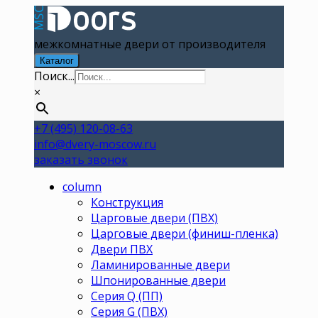
межкомнатные двери от производителя
Каталог
Поиск...
×
+7 (495) 120-08-63
info@dvery-moscow.ru
заказать звонок
column
Конструкция
Царговые двери (ПВХ)
Царговые двери (финиш-пленка)
Двери ПВХ
Ламинированные двери
Шпонированные двери
Серия Q (ПП)
Серия G (ПВХ)