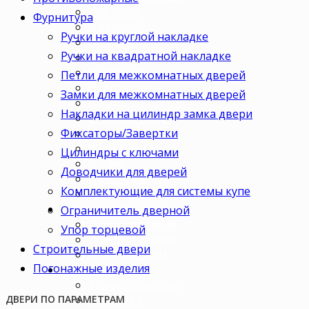
Для кухни
Фурнитура
В комнату
Ручки на круглой накладке
В кабинет
Ручки на квадратной накладке
В детскую
В спальню
Петли для межкомнатных дверей
В гостиную
Замки для межкомнатных дверей
В зал
Накладки на цилиндр замка двери
В гардеробную
Фиксаторы/Завертки
В коридор
В кладовку
Цилиндры с ключами
В офис
Доводчики для дверей
В коттедж
Комплектующие для системы купе
Для дачи
Ценовая категория
Ограничитель дверной
Двери премиум
Упор торцевой
Двери стандарт
Строительные двери
Двери эконом
Погонажные изделия
Комплектация
Только полотно
Комплект
ДВЕРИ ПО ПАРАМЕТРАМ