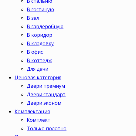
В спальню
В гостиную
В зал
В гардеробную
В коридор
В кладовку
В офис
В коттедж
Для дачи
Ценовая категория
Двери премиум
Двери стандарт
Двери эконом
Комплектация
Комплект
Только полотно