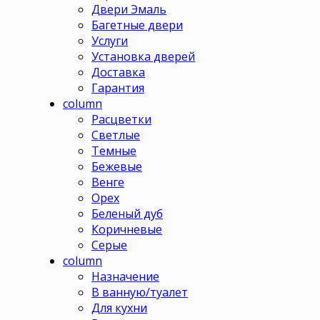
Двери Эмаль
Багетные двери
Услуги
Установка дверей
Доставка
Гарантия
column
Расцветки
Светлые
Темные
Бежевые
Венге
Орех
Беленый дуб
Коричневые
Серые
column
Назначение
В ванную/туалет
Для кухни