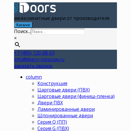
межкомнатные двери от производителя
Каталог
Поиск...
×
+7 (495) 120-08-63
info@dvery-moscow.ru
заказать звонок
column
Конструкция
Царговые двери (ПВХ)
Царговые двери (финиш-пленка)
Двери ПВХ
Ламинированные двери
Шпонированные двери
Серия Q (ПП)
Серия G (ПВХ)