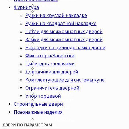
Для кухни
Фурнитура
В комнату
Ручки на круглой накладке
В кабинет
Ручки на квадратной накладке
В детскую
В спальню
Петли для межкомнатных дверей
В гостиную
Замки для межкомнатных дверей
В зал
Накладки на цилиндр замка двери
В гардеробную
Фиксаторы/Завертки
В коридор
В кладовку
Цилиндры с ключами
В офис
Доводчики для дверей
В коттедж
Комплектующие для системы купе
Для дачи
Ценовая категория
Ограничитель дверной
Двери премиум
Упор торцевой
Двери стандарт
Строительные двери
Двери эконом
Погонажные изделия
Комплектация
Только полотно
Комплект
ДВЕРИ ПО ПАРАМЕТРАМ