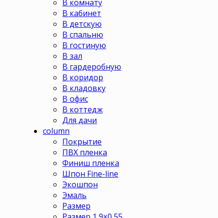
В комнату
В кабинет
В детскую
В спальню
В гостиную
В зал
В гардеробную
В коридор
В кладовку
В офис
В коттедж
Для дачи
column
Покрытие
ПВХ пленка
Финиш пленка
Шпон Fine-line
Экошпон
Эмаль
Размер
Размер 1,9×0,55