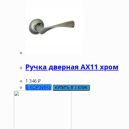
Ручка дверная АХ11 хром
1 346
₽
В КОРЗИНУ
КУПИТЬ В 1 КЛИК