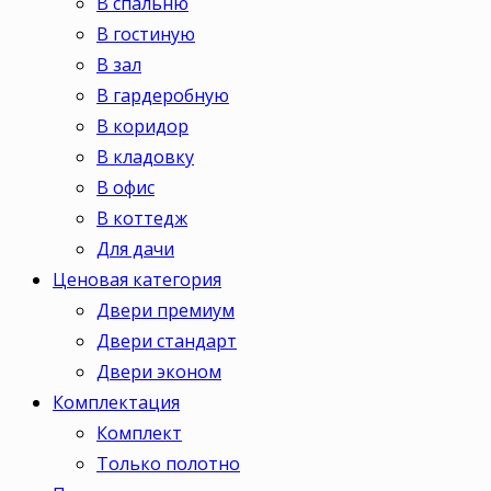
В спальню
В гостиную
В зал
В гардеробную
В коридор
В кладовку
В офис
В коттедж
Для дачи
Ценовая категория
Двери премиум
Двери стандарт
Двери эконом
Комплектация
Комплект
Только полотно