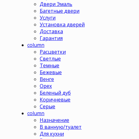
Двери Эмаль
Багетные двери
Услуги
Установка дверей
Доставка
Гарантия
column
Расцветки
Светлые
Темные
Бежевые
Венге
Орех
Беленый дуб
Коричневые
Серые
column
Назначение
В ванную/туалет
Для кухни