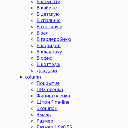
В комнату
В кабинет
В детскую
В спальню
В гостиную
В зал
В гардеробную
В коридор
В кладовку
В офис
В коттедж
Для дачи
column
Покрытие
ПВХ пленка
Финиш пленка
Шпон Fine-line
Экошпон
Эмаль
Размер
Размер 1,9×0,55