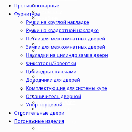
Для кухни
Противопожарные
В комнату
Фурнитура
В кабинет
Ручки на круглой накладке
В детскую
Ручки на квадратной накладке
В спальню
В гостиную
Петли для межкомнатных дверей
В зал
Замки для межкомнатных дверей
В гардеробную
Накладки на цилиндр замка двери
В коридор
Фиксаторы/Завертки
В кладовку
В офис
Цилиндры с ключами
В коттедж
Доводчики для дверей
Для дачи
Комплектующие для системы купе
Ценовая категория
Двери премиум
Ограничитель дверной
Двери стандарт
Упор торцевой
Двери эконом
Строительные двери
Комплектация
Погонажные изделия
Только полотно
Комплект