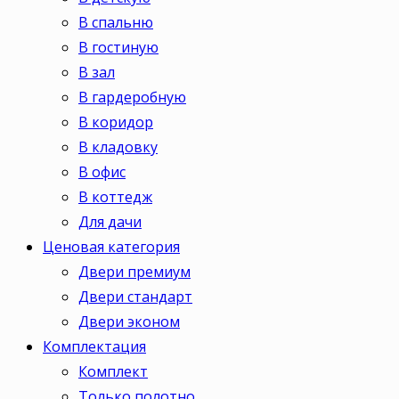
В спальню
В гостиную
В зал
В гардеробную
В коридор
В кладовку
В офис
В коттедж
Для дачи
Ценовая категория
Двери премиум
Двери стандарт
Двери эконом
Комплектация
Комплект
Только полотно