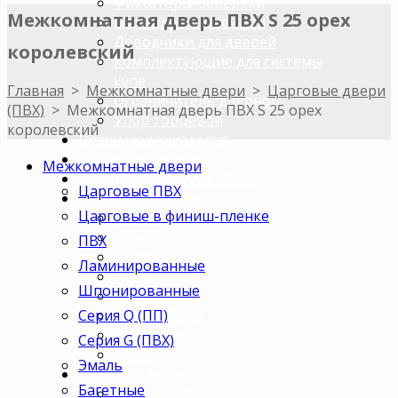
Фиксаторы/Завертки
Межкомнатная дверь ПВХ S 25 орех
Цилиндры с ключами
Доводчики для дверей
королевский
Комплектующие для системы
купе
Главная
>
Межкомнатные двери
>
Царговые двери
Ограничитель дверной
(ПВХ)
>
Межкомнатная дверь ПВХ S 25 орех
Упор торцевой
королевский
Погонажные изделия
Строительные двери
Межкомнатные двери
ДВЕРИ ПО ПАРАМЕТРАМ
Царговые ПВХ
Двери по цветам
Царговые в финиш-пленке
Светлые
Темные
ПВХ
Бежевые
Ламинированные
Венге
Шпонированные
Орех
Серия Q (ПП)
Беленый дуб
Коричневые
Серия G (ПВХ)
Серые
Эмаль
Двери по назначению
Багетные
В ванную/туалет