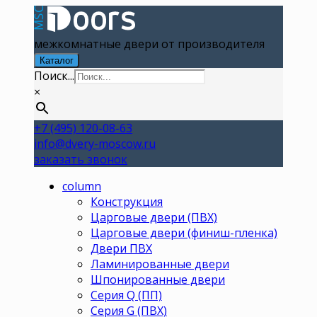
межкомнатные двери от производителя
Каталог
Поиск...
×
+7 (495) 120-08-63
info@dvery-moscow.ru
заказать звонок
column
Конструкция
Царговые двери (ПВХ)
Царговые двери (финиш-пленка)
Двери ПВХ
Ламинированные двери
Шпонированные двери
Серия Q (ПП)
Серия G (ПВХ)