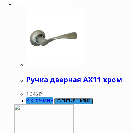
Ручка дверная АХ11 хром
1 346
₽
В КОРЗИНУ
КУПИТЬ В 1 КЛИК