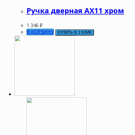
Ручка дверная АХ11 хром
1 346
₽
В КОРЗИНУ
КУПИТЬ В 1 КЛИК