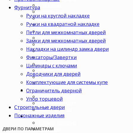
Для кухни
Фурнитура
В комнату
Ручки на круглой накладке
В кабинет
Ручки на квадратной накладке
В детскую
В спальню
Петли для межкомнатных дверей
В гостиную
Замки для межкомнатных дверей
В зал
Накладки на цилиндр замка двери
В гардеробную
Фиксаторы/Завертки
В коридор
В кладовку
Цилиндры с ключами
В офис
Доводчики для дверей
В коттедж
Комплектующие для системы купе
Для дачи
Ценовая категория
Ограничитель дверной
Двери премиум
Упор торцевой
Двери стандарт
Строительные двери
Двери эконом
Погонажные изделия
Комплектация
Только полотно
Комплект
ДВЕРИ ПО ПАРАМЕТРАМ