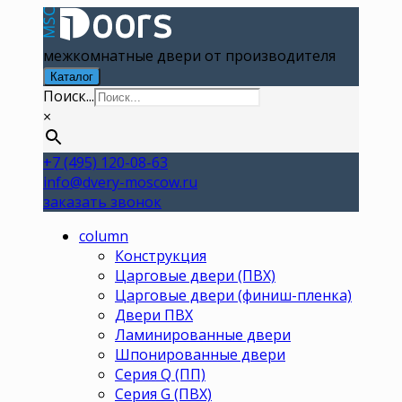
межкомнатные двери от производителя
Каталог
Поиск...
×
+7 (495) 120-08-63
info@dvery-moscow.ru
заказать звонок
column
Конструкция
Царговые двери (ПВХ)
Царговые двери (финиш-пленка)
Двери ПВХ
Ламинированные двери
Шпонированные двери
Серия Q (ПП)
Серия G (ПВХ)