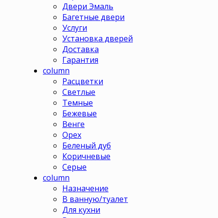
Двери Эмаль
Багетные двери
Услуги
Установка дверей
Доставка
Гарантия
column
Расцветки
Светлые
Темные
Бежевые
Венге
Орех
Беленый дуб
Коричневые
Серые
column
Назначение
В ванную/туалет
Для кухни