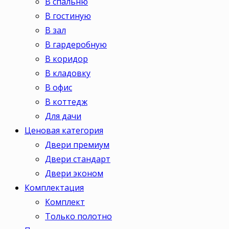
В спальню
В гостиную
В зал
В гардеробную
В коридор
В кладовку
В офис
В коттедж
Для дачи
Ценовая категория
Двери премиум
Двери стандарт
Двери эконом
Комплектация
Комплект
Только полотно