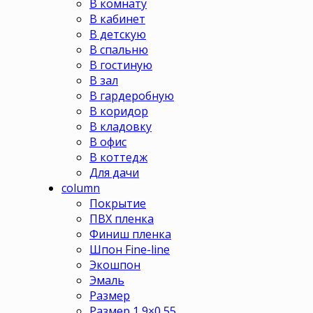
В комнату
В кабинет
В детскую
В спальню
В гостиную
В зал
В гардеробную
В коридор
В кладовку
В офис
В коттедж
Для дачи
column
Покрытие
ПВХ пленка
Финиш пленка
Шпон Fine-line
Экошпон
Эмаль
Размер
Размер 1,9×0,55