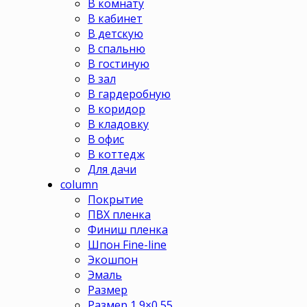
В комнату
В кабинет
В детскую
В спальню
В гостиную
В зал
В гардеробную
В коридор
В кладовку
В офис
В коттедж
Для дачи
column
Покрытие
ПВХ пленка
Финиш пленка
Шпон Fine-line
Экошпон
Эмаль
Размер
Размер 1,9×0,55