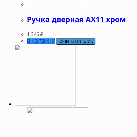
Ручка дверная АХ11 хром
1 346
₽
В КОРЗИНУ
КУПИТЬ В 1 КЛИК