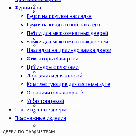
Для кухни
Фурнитура
В комнату
Ручки на круглой накладке
В кабинет
Ручки на квадратной накладке
В детскую
В спальню
Петли для межкомнатных дверей
В гостиную
Замки для межкомнатных дверей
В зал
Накладки на цилиндр замка двери
В гардеробную
Фиксаторы/Завертки
В коридор
В кладовку
Цилиндры с ключами
В офис
Доводчики для дверей
В коттедж
Комплектующие для системы купе
Для дачи
Ценовая категория
Ограничитель дверной
Двери премиум
Упор торцевой
Двери стандарт
Строительные двери
Двери эконом
Погонажные изделия
Комплектация
Только полотно
Комплект
ДВЕРИ ПО ПАРАМЕТРАМ