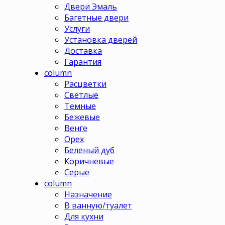
Двери Эмаль
Багетные двери
Услуги
Установка дверей
Доставка
Гарантия
column
Расцветки
Светлые
Темные
Бежевые
Венге
Орех
Беленый дуб
Коричневые
Серые
column
Назначение
В ванную/туалет
Для кухни