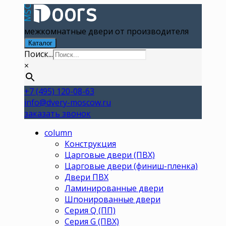
межкомнатные двери от производителя
Каталог
Поиск...
×
+7 (495) 120-08-63
info@dvery-moscow.ru
заказать звонок
column
Конструкция
Царговые двери (ПВХ)
Царговые двери (финиш-пленка)
Двери ПВХ
Ламинированные двери
Шпонированные двери
Серия Q (ПП)
Серия G (ПВХ)