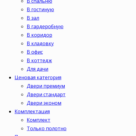
В спальню
В гостиную
В зал
В гардеробную
В коридор
В кладовку
В офис
В коттедж
Для дачи
Ценовая категория
Двери премиум
Двери стандарт
Двери эконом
Комплектация
Комплект
Только полотно