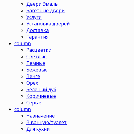
Двери Эмаль
Багетные двери
Услуги
Установка дверей
Доставка
Гарантия
column
Расцветки
Светлые
Темные
Бежевые
Венге
Орех
Беленый дуб
Коричневые
Серые
column
Назначение
В ванную/туалет
Для кухни