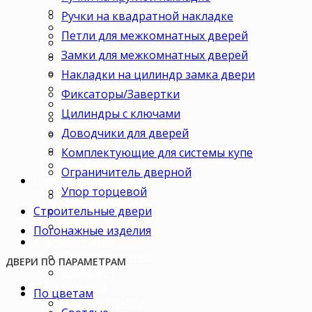
В кабинет
Ручки на квадратной накладке
В детскую
Петли для межкомнатных дверей
В спальню
Замки для межкомнатных дверей
В гостиную
В зал
Накладки на цилиндр замка двери
В гардеробную
Фиксаторы/Завертки
В коридор
Цилиндры с ключами
В кладовку
Доводчики для дверей
В офис
В коттедж
Комплектующие для системы купе
Для дачи
Ограничитель дверной
Ценовая категория
Упор торцевой
Двери премиум
Строительные двери
Двери стандарт
Двери эконом
Погонажные изделия
Комплектация
Только полотно
ДВЕРИ ПО ПАРАМЕТРАМ
Комплект
По размерам
По цветам
Размер 1,9×0,55