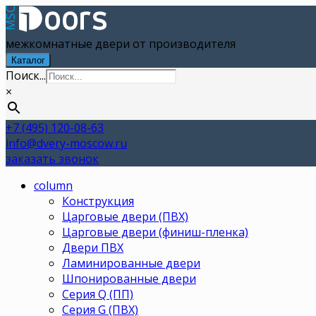
межкомнатные двери от производителя
Каталог
Поиск...
×
+7 (495) 120-08-63
info@dvery-moscow.ru
заказать звонок
column
Конструкция
Царговые двери (ПВХ)
Царговые двери (финиш-пленка)
Двери ПВХ
Ламинированные двери
Шпонированные двери
Серия Q (ПП)
Серия G (ПВХ)