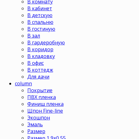
В комнату
В кабинет
В детскую
В спальню
В гостиную
В зал
В гардеробную
В коридор
В кладовку
В офис
В коттедж
Для дачи
column
Покрытие
ПВХ пленка
Финиш пленка
Шпон Fine-line
Экошпон
Эмаль
Размер
Размер 1,9×0,55