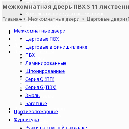
Цилиндры с ключами
Межкомнатная дверь ПВХ S 11 листвен
Доводчики для дверей
Комплектующие для системы купе
Главная
>
Межкомнатные двери
>
Царговые двери (
Ограничитель дверной
Упор торцевой
Межкомнатные двери
Погонажные изделия
Царговые ПВХ
Строительные двери
ДВЕРИ ПО ПАРАМЕТРАМ
Царговые в финиш-пленке
Двери по цветам
ПВХ
Светлые
Ламинированные
Темные
Бежевые
Шпонированные
Венге
Серия Q (ПП)
Орех
Серия G (ПВХ)
Беленый дуб
Эмаль
Коричневые
Серые
Багетные
Двери по назначению
Противопожарные
В ванную/туалет
Фурнитура
Для кухни
Ручки на круглой накладке
В комнату