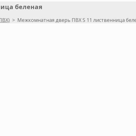
ница беленая
ПВХ)
>
Межкомнатная дверь ПВХ S 11 лиственница бел