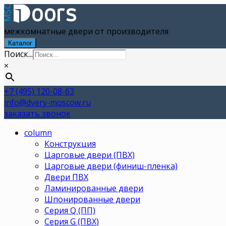
межкомнатные двери от производителя
Каталог
Поиск...
×
+7 (495) 120-08-63
info@dvery-moscow.ru
заказать звонок
column
Конструкция
Царговые двери (ПВХ)
Царговые двери (финиш-пленка)
Двери ПВХ
Ламинированные двери
Шпонированные двери
Серия Q (ПП)
Серия G (ПВХ)