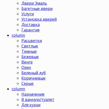
Двери Эмаль
Багетные двери
Услуги
Установка дверей
Доставка
Гарантия
column
Расцветки
Светлые
Темные
Бежевые
Венге
Орех
Беленый дуб
Коричневые
Серые
column
Назначение
В ванную/туалет
Для кухни