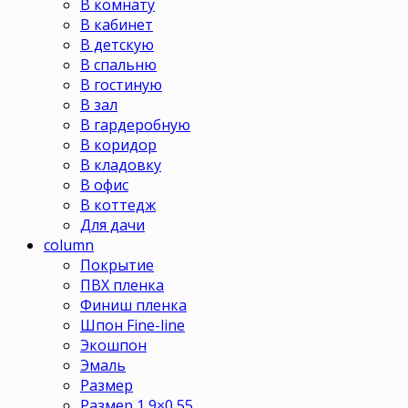
В комнату
В кабинет
В детскую
В спальню
В гостиную
В зал
В гардеробную
В коридор
В кладовку
В офис
В коттедж
Для дачи
column
Покрытие
ПВХ пленка
Финиш пленка
Шпон Fine-line
Экошпон
Эмаль
Размер
Размер 1,9×0,55