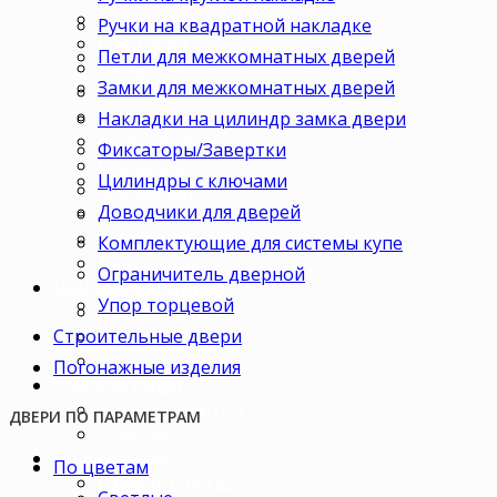
В кабинет
Ручки на квадратной накладке
В детскую
Петли для межкомнатных дверей
В спальню
Замки для межкомнатных дверей
В гостиную
В зал
Накладки на цилиндр замка двери
В гардеробную
Фиксаторы/Завертки
В коридор
Цилиндры с ключами
В кладовку
Доводчики для дверей
В офис
В коттедж
Комплектующие для системы купе
Для дачи
Ограничитель дверной
Ценовая категория
Упор торцевой
Двери премиум
Строительные двери
Двери стандарт
Двери эконом
Погонажные изделия
Комплектация
Только полотно
ДВЕРИ ПО ПАРАМЕТРАМ
Комплект
По размерам
По цветам
Размер 1,9×0,55