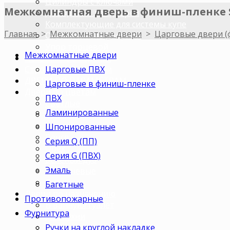
Цилиндры с ключами
Межкомнатная дверь в финиш-пленке 
Доводчики для дверей
Комплектующие для системы купе
Главная
>
Межкомнатные двери
>
Царговые двери (
Ограничитель дверной
Упор торцевой
Межкомнатные двери
Погонажные изделия
Царговые ПВХ
Строительные двери
ДВЕРИ ПО ПАРАМЕТРАМ
Царговые в финиш-пленке
Двери по цветам
ПВХ
Светлые
Ламинированные
Темные
Бежевые
Шпонированные
Венге
Серия Q (ПП)
Орех
Серия G (ПВХ)
Беленый дуб
Эмаль
Коричневые
Серые
Багетные
Двери по назначению
Противопожарные
В ванную/туалет
Фурнитура
Для кухни
Ручки на круглой накладке
В комнату