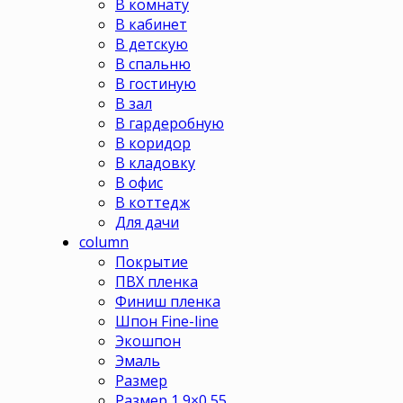
В комнату
В кабинет
В детскую
В спальню
В гостиную
В зал
В гардеробную
В коридор
В кладовку
В офис
В коттедж
Для дачи
column
Покрытие
ПВХ пленка
Финиш пленка
Шпон Fine-line
Экошпон
Эмаль
Размер
Размер 1,9×0,55