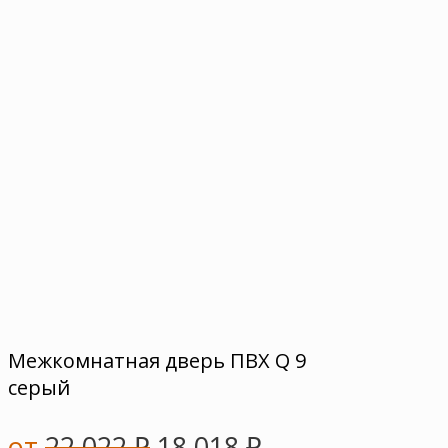
Межкомнатная дверь ПВХ Q 9
серый
от
22 022
₽
18 018
₽