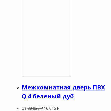
Межкомнатная дверь ПВХ
Q 4 беленый дуб
от
20 020
₽
16 016
₽