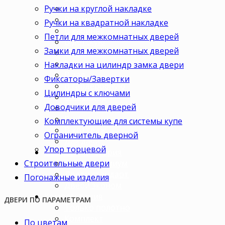
Ручки на круглой накладке
Для кухни
В комнату
Ручки на квадратной накладке
В кабинет
Петли для межкомнатных дверей
В детскую
Замки для межкомнатных дверей
В спальню
В гостиную
Накладки на цилиндр замка двери
В зал
Фиксаторы/Завертки
В гардеробную
Цилиндры с ключами
В коридор
Доводчики для дверей
В кладовку
В офис
Комплектующие для системы купе
В коттедж
Ограничитель дверной
Для дачи
Упор торцевой
Ценовая категория
Строительные двери
Двери премиум
Двери стандарт
Погонажные изделия
Двери эконом
Комплектация
ДВЕРИ ПО ПАРАМЕТРАМ
Только полотно
Комплект
По цветам