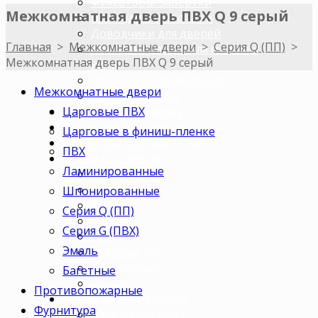
Фиксаторы/Завертки
Межкомнатная дверь ПВХ Q 9 серый
Цилиндры с ключами
Доводчики для дверей
Главная
>
Межкомнатные двери
>
Серия Q (ПП)
>
Комплектующие для системы
Межкомнатная дверь ПВХ Q 9 серый
купе
Ограничитель дверной
Межкомнатные двери
Упор торцевой
Царговые ПВХ
Погонажные изделия
Строительные двери
Царговые в финиш-пленке
ДВЕРИ ПО ПАРАМЕТРАМ
ПВХ
Двери по цветам
Ламинированные
Светлые
Темные
Шпонированные
Бежевые
Серия Q (ПП)
Венге
Серия G (ПВХ)
Орех
Эмаль
Беленый дуб
Коричневые
Багетные
Серые
Противопожарные
Двери по назначению
Фурнитура
В ванную/туалет