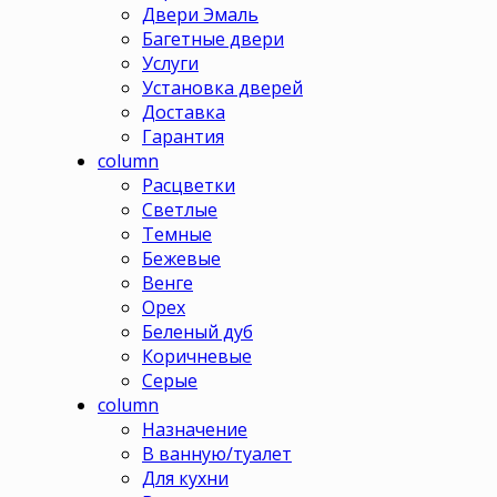
Двери Эмаль
Багетные двери
Услуги
Установка дверей
Доставка
Гарантия
column
Расцветки
Светлые
Темные
Бежевые
Венге
Орех
Беленый дуб
Коричневые
Серые
column
Назначение
В ванную/туалет
Для кухни