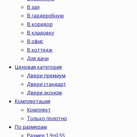
В зал
В гардеробную
В коридор
В кладовку
В офис
В коттедж
Для дачи
Ценовая категория
Двери премиум
Двери стандарт
Двери эконом
Комплектация
Комплект
Только полотно
По размерам
Размер 1,9×0,55