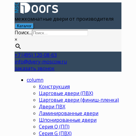
межкомнатные двери от производителя
Каталог
Поиск...
×
+7 (495) 120-08-63
info@dvery-moscow.ru
заказать звонок
column
Конструкция
Царговые двери (ПВХ)
Царговые двери (финиш-пленка)
Двери ПВХ
Ламинированные двери
Шпонированные двери
Серия Q (ПП)
Серия G (ПВХ)