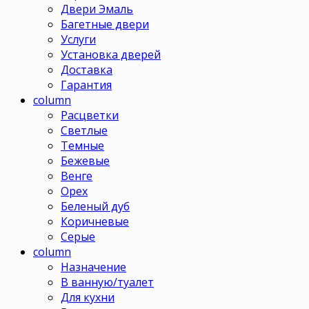
Двери Эмаль
Багетные двери
Услуги
Установка дверей
Доставка
Гарантия
column
Расцветки
Светлые
Темные
Бежевые
Венге
Орех
Беленый дуб
Коричневые
Серые
column
Назначение
В ванную/туалет
Для кухни