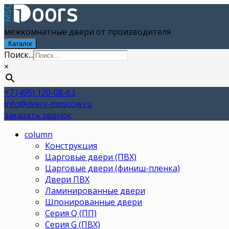
межкомнатные двери от производителя
Каталог
Поиск...
×
+7 (495) 120-08-63
info@dvery-moscow.ru
заказать звонок
column
Конструкция
Царговые двери (ПВХ)
Царговые двери (финиш-пленка)
Двери ПВХ
Ламинированные двери
Шпонированные двери
Серия Q (ПП)
Серия G (ПВХ)