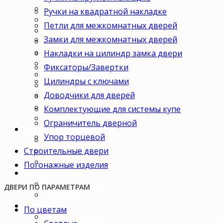
В кабинет
Ручки на квадратной накладке
В детскую
Петли для межкомнатных дверей
В спальню
Замки для межкомнатных дверей
В гостиную
В зал
Накладки на цилиндр замка двери
В гардеробную
Фиксаторы/Завертки
В коридор
Цилиндры с ключами
В кладовку
Доводчики для дверей
В офис
В коттедж
Комплектующие для системы купе
Для дачи
Ограничитель дверной
Ценовая категория
Упор торцевой
Двери премиум
Строительные двери
Двери стандарт
Двери эконом
Погонажные изделия
Комплектация
Только полотно
ДВЕРИ ПО ПАРАМЕТРАМ
Комплект
По размерам
По цветам
Размер 1,9×0,55