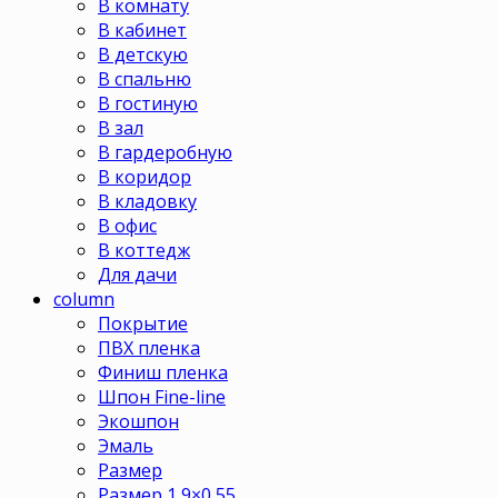
В комнату
В кабинет
В детскую
В спальню
В гостиную
В зал
В гардеробную
В коридор
В кладовку
В офис
В коттедж
Для дачи
column
Покрытие
ПВХ пленка
Финиш пленка
Шпон Fine-line
Экошпон
Эмаль
Размер
Размер 1,9×0,55