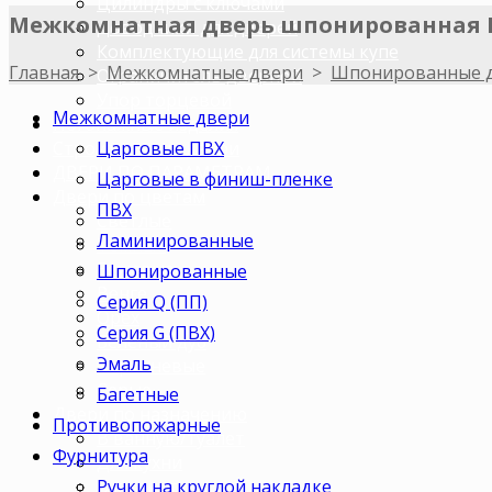
Цилиндры с ключами
Межкомнатная дверь шпонированная 
Доводчики для дверей
Комплектующие для системы купе
Главная
>
Межкомнатные двери
>
Шпонированные 
Ограничитель дверной
Упор торцевой
Межкомнатные двери
Погонажные изделия
Царговые ПВХ
Строительные двери
ДВЕРИ ПО ПАРАМЕТРАМ
Царговые в финиш-пленке
Двери по цветам
ПВХ
Светлые
Ламинированные
Темные
Бежевые
Шпонированные
Венге
Серия Q (ПП)
Орех
Серия G (ПВХ)
Беленый дуб
Эмаль
Коричневые
Серые
Багетные
Двери по назначению
Противопожарные
В ванную/туалет
Фурнитура
Для кухни
Ручки на круглой накладке
В комнату