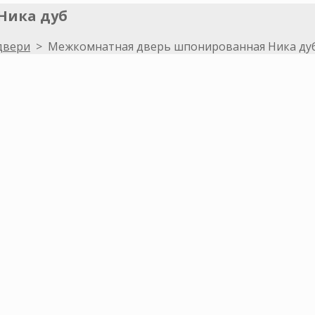
Ника дуб
двери
>
Межкомнатная дверь шпонированная Ника ду