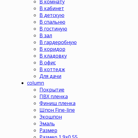
В комнату
В кабинет
В детскую
В спальню
В гостиную
В зал
В гардеробную
В коридор
В кладовку
В офис
В коттедж
Для дачи
column
Покрытие
ПВХ пленка
Финиш пленка
Шпон Fine-line
Экошпон
Эмаль
Размер
Размер 1,9×0,55