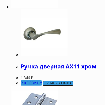
Ручка дверная АХ11 хром
1 346
₽
В КОРЗИНУ
КУПИТЬ В 1 КЛИК