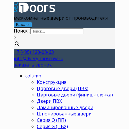
межкомнатные двери от производителя
Каталог
Поиск...
×
+7 (495) 120-08-63
info@dvery-moscow.ru
заказать звонок
column
Конструкция
Царговые двери (ПВХ)
Царговые двери (финиш-пленка)
Двери ПВХ
Ламинированные двери
Шпонированные двери
Серия Q (ПП)
Серия G (ПВХ)