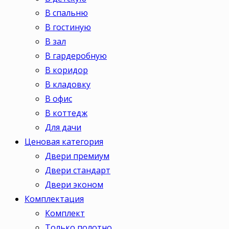
В спальню
В гостиную
В зал
В гардеробную
В коридор
В кладовку
В офис
В коттедж
Для дачи
Ценовая категория
Двери премиум
Двери стандарт
Двери эконом
Комплектация
Комплект
Только полотно