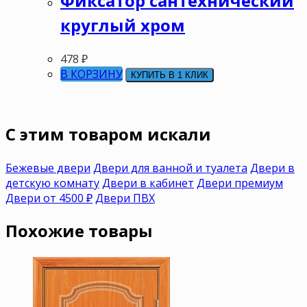
Фиксатор сантехнический
круглый хром
478
₽
В КОРЗИНУ
КУПИТЬ В 1 КЛИК
C этим товаром искали
Бежевые двери
Двери для ванной и туалета
Двери в
детскую комнату
Двери в кабинет
Двери премиум
Двери от 4500 ₽
Двери ПВХ
Похожие товары