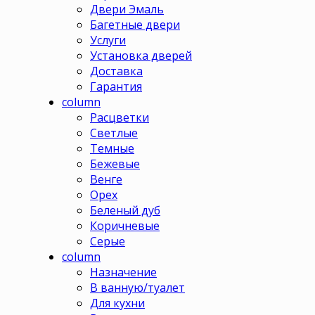
Двери Эмаль
Багетные двери
Услуги
Установка дверей
Доставка
Гарантия
column
Расцветки
Светлые
Темные
Бежевые
Венге
Орех
Беленый дуб
Коричневые
Серые
column
Назначение
В ванную/туалет
Для кухни