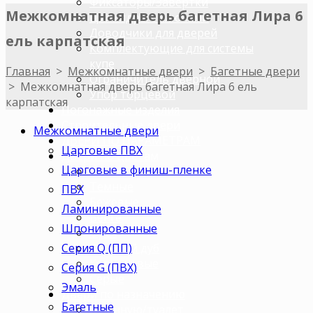
Фиксаторы/Завертки
Межкомнатная дверь багетная Лира 6
Цилиндры с ключами
Доводчики для дверей
ель карпатская
Комплектующие для системы
купе
Главная
>
Межкомнатные двери
>
Багетные двери
Ограничитель дверной
>
Межкомнатная дверь багетная Лира 6 ель
Упор торцевой
карпатская
Погонажные изделия
Строительные двери
Межкомнатные двери
ДВЕРИ ПО ПАРАМЕТРАМ
Царговые ПВХ
Двери по цветам
Царговые в финиш-пленке
Светлые
Темные
ПВХ
Бежевые
Ламинированные
Венге
Шпонированные
Орех
Серия Q (ПП)
Беленый дуб
Коричневые
Серия G (ПВХ)
Серые
Эмаль
Двери по назначению
Багетные
В ванную/туалет