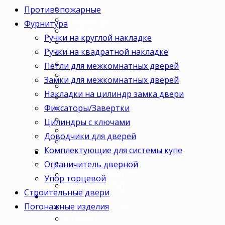
Для кухни
Противопожарные
В комнату
Фурнитура
В кабинет
Ручки на круглой накладке
В детскую
Ручки на квадратной накладке
В спальню
В гостиную
Петли для межкомнатных дверей
В зал
Замки для межкомнатных дверей
В гардеробную
Накладки на цилиндр замка двери
В коридор
Фиксаторы/Завертки
В кладовку
В офис
Цилиндры с ключами
В коттедж
Доводчики для дверей
Для дачи
Комплектующие для системы купе
Ценовая категория
Двери премиум
Ограничитель дверной
Двери стандарт
Упор торцевой
Двери эконом
Строительные двери
Комплектация
Погонажные изделия
Только полотно
Комплект