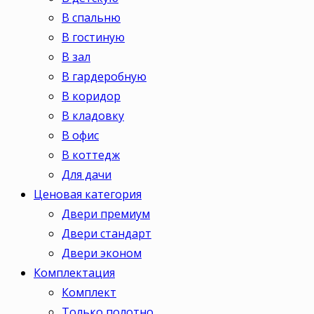
В спальню
В гостиную
В зал
В гардеробную
В коридор
В кладовку
В офис
В коттедж
Для дачи
Ценовая категория
Двери премиум
Двери стандарт
Двери эконом
Комплектация
Комплект
Только полотно