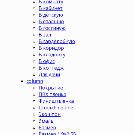
В комнату
В кабинет
В детскую
В спальню
В гостиную
В зал
В гардеробную
В коридор
В кладовку
В офис
В коттедж
Для дачи
column
Покрытие
ПВХ пленка
Финиш пленка
Шпон Fine-line
Экошпон
Эмаль
Размер
Размер 1,9×0,55