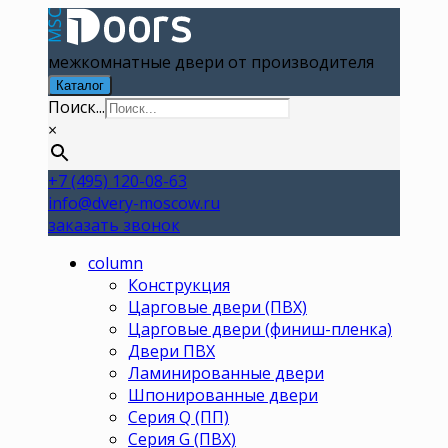
межкомнатные двери от производителя
Каталог
Поиск...
×
+7 (495) 120-08-63
info@dvery-moscow.ru
заказать звонок
column
Конструкция
Царговые двери (ПВХ)
Царговые двери (финиш-пленка)
Двери ПВХ
Ламинированные двери
Шпонированные двери
Серия Q (ПП)
Серия G (ПВХ)