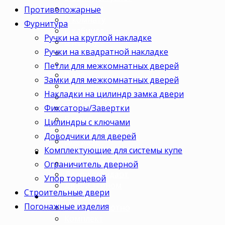
Для кухни
Противопожарные
В комнату
Фурнитура
В кабинет
Ручки на круглой накладке
В детскую
Ручки на квадратной накладке
В спальню
В гостиную
Петли для межкомнатных дверей
В зал
Замки для межкомнатных дверей
В гардеробную
Накладки на цилиндр замка двери
В коридор
Фиксаторы/Завертки
В кладовку
В офис
Цилиндры с ключами
В коттедж
Доводчики для дверей
Для дачи
Комплектующие для системы купе
Ценовая категория
Двери премиум
Ограничитель дверной
Двери стандарт
Упор торцевой
Двери эконом
Строительные двери
Комплектация
Погонажные изделия
Только полотно
Комплект