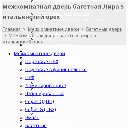
Фиксаторы/Завертки
Межкомнатная дверь багетная Лира 5
Цилиндры с ключами
Доводчики для дверей
итальянский орех
Комплектующие для системы
купе
Главная
>
Межкомнатные двери
>
Багетные двери
Ограничитель дверной
>
Межкомнатная дверь багетная Лира 5
Упор торцевой
итальянский орех
Погонажные изделия
Строительные двери
Межкомнатные двери
ДВЕРИ ПО ПАРАМЕТРАМ
Царговые ПВХ
Двери по цветам
Царговые в финиш-пленке
Светлые
Темные
ПВХ
Бежевые
Ламинированные
Венге
Шпонированные
Орех
Серия Q (ПП)
Беленый дуб
Коричневые
Серия G (ПВХ)
Серые
Эмаль
Двери по назначению
Багетные
В ванную/туалет