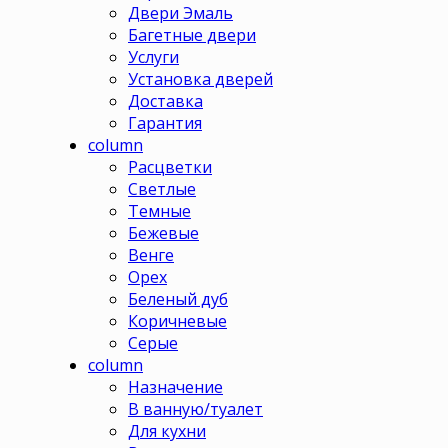
Двери Эмаль
Багетные двери
Услуги
Установка дверей
Доставка
Гарантия
column
Расцветки
Светлые
Темные
Бежевые
Венге
Орех
Беленый дуб
Коричневые
Серые
column
Назначение
В ванную/туалет
Для кухни