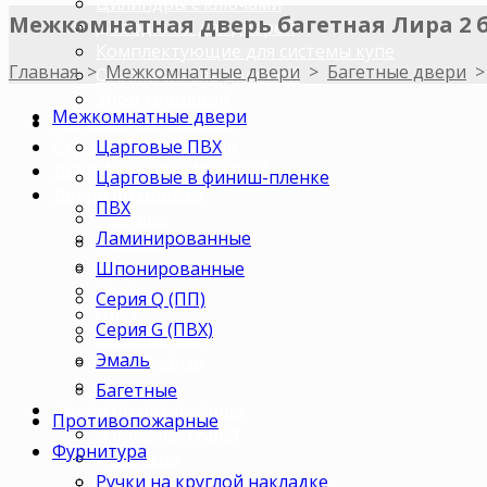
Цилиндры с ключами
Межкомнатная дверь багетная Лира 2 
Доводчики для дверей
Комплектующие для системы купе
Главная
>
Межкомнатные двери
>
Багетные двери
Ограничитель дверной
Упор торцевой
Межкомнатные двери
Погонажные изделия
Царговые ПВХ
Строительные двери
ДВЕРИ ПО ПАРАМЕТРАМ
Царговые в финиш-пленке
Двери по цветам
ПВХ
Светлые
Ламинированные
Темные
Бежевые
Шпонированные
Венге
Серия Q (ПП)
Орех
Серия G (ПВХ)
Беленый дуб
Эмаль
Коричневые
Серые
Багетные
Двери по назначению
Противопожарные
В ванную/туалет
Фурнитура
Для кухни
Ручки на круглой накладке
В комнату