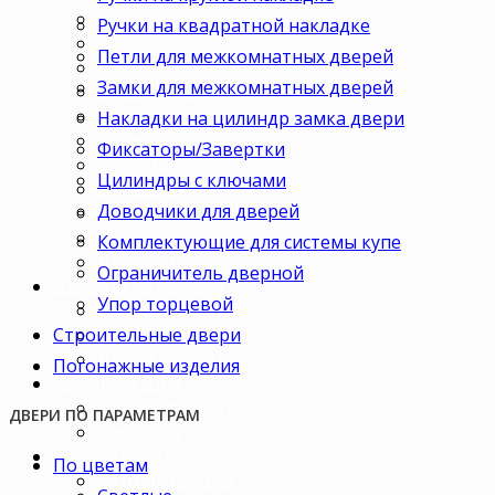
В кабинет
Ручки на квадратной накладке
В детскую
Петли для межкомнатных дверей
В спальню
Замки для межкомнатных дверей
В гостиную
В зал
Накладки на цилиндр замка двери
В гардеробную
Фиксаторы/Завертки
В коридор
Цилиндры с ключами
В кладовку
Доводчики для дверей
В офис
В коттедж
Комплектующие для системы купе
Для дачи
Ограничитель дверной
Ценовая категория
Упор торцевой
Двери премиум
Строительные двери
Двери стандарт
Двери эконом
Погонажные изделия
Комплектация
Только полотно
ДВЕРИ ПО ПАРАМЕТРАМ
Комплект
По размерам
По цветам
Размер 1,9×0,55