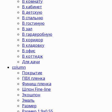
В комнату
В кабинет
В детскую
В спальню
В гостиную
В зал
В гардеробную
В коридор
В кладовку
В офис
В коттедж
Для дачи
column
Покрытие
ПВХ пленка
Финиш пленка
Шпон Fine-line
Экошпон
Эмаль
Размер
Размер 1,9×0,55