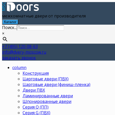
межкомнатные двери от производителя
Каталог
Поиск...
×
+7 (495) 120-08-63
info@dvery-moscow.ru
заказать звонок
column
Конструкция
Царговые двери (ПВХ)
Царговые двери (финиш-пленка)
Двери ПВХ
Ламинированные двери
Шпонированные двери
Серия Q (ПП)
Серия G (ПВХ)