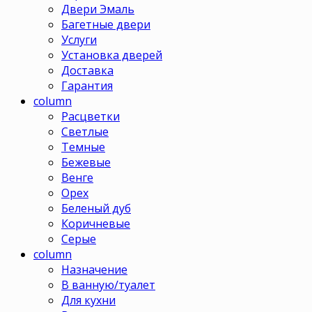
Двери Эмаль
Багетные двери
Услуги
Установка дверей
Доставка
Гарантия
column
Расцветки
Светлые
Темные
Бежевые
Венге
Орех
Беленый дуб
Коричневые
Серые
column
Назначение
В ванную/туалет
Для кухни