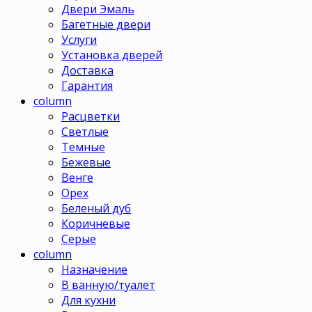
Двери Эмаль
Багетные двери
Услуги
Установка дверей
Доставка
Гарантия
column
Расцветки
Светлые
Темные
Бежевые
Венге
Орех
Беленый дуб
Коричневые
Серые
column
Назначение
В ванную/туалет
Для кухни