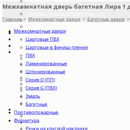
Цилиндры с ключами
Межкомнатная дверь багетная Лира 1
Доводчики для дверей
Комплектующие для системы купе
Главная
>
Межкомнатные двери
>
Багетные двери
Ограничитель дверной
Упор торцевой
Межкомнатные двери
Погонажные изделия
Царговые ПВХ
Строительные двери
ДВЕРИ ПО ПАРАМЕТРАМ
Царговые в финиш-пленке
Двери по цветам
ПВХ
Светлые
Ламинированные
Темные
Бежевые
Шпонированные
Венге
Серия Q (ПП)
Орех
Серия G (ПВХ)
Беленый дуб
Эмаль
Коричневые
Серые
Багетные
Двери по назначению
Противопожарные
В ванную/туалет
Фурнитура
Для кухни
Ручки на круглой накладке
В комнату