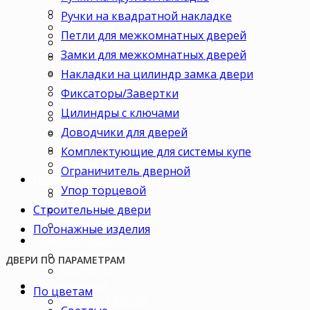
В кабинет
Ручки на квадратной накладке
В детскую
Петли для межкомнатных дверей
В спальню
Замки для межкомнатных дверей
В гостиную
В зал
Накладки на цилиндр замка двери
В гардеробную
Фиксаторы/Завертки
В коридор
Цилиндры с ключами
В кладовку
Доводчики для дверей
В офис
В коттедж
Комплектующие для системы купе
Для дачи
Ограничитель дверной
Ценовая категория
Упор торцевой
Двери премиум
Строительные двери
Двери стандарт
Двери эконом
Погонажные изделия
Комплектация
Только полотно
ДВЕРИ ПО ПАРАМЕТРАМ
Комплект
По размерам
По цветам
Размер 1,9×0,55