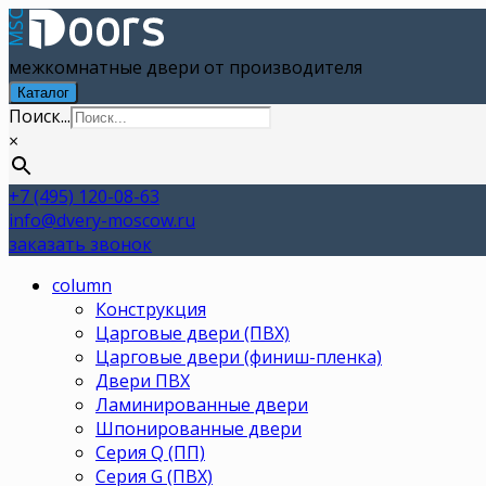
межкомнатные двери от производителя
Каталог
Поиск...
×
+7 (495) 120-08-63
info@dvery-moscow.ru
заказать звонок
column
Конструкция
Царговые двери (ПВХ)
Царговые двери (финиш-пленка)
Двери ПВХ
Ламинированные двери
Шпонированные двери
Серия Q (ПП)
Серия G (ПВХ)