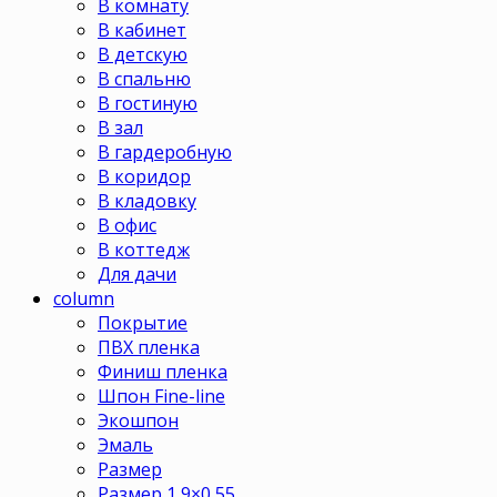
В комнату
В кабинет
В детскую
В спальню
В гостиную
В зал
В гардеробную
В коридор
В кладовку
В офис
В коттедж
Для дачи
column
Покрытие
ПВХ пленка
Финиш пленка
Шпон Fine-line
Экошпон
Эмаль
Размер
Размер 1,9×0,55