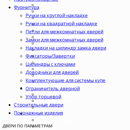
Для кухни
Фурнитура
В комнату
Ручки на круглой накладке
В кабинет
Ручки на квадратной накладке
В детскую
В спальню
Петли для межкомнатных дверей
В гостиную
Замки для межкомнатных дверей
В зал
Накладки на цилиндр замка двери
В гардеробную
Фиксаторы/Завертки
В коридор
В кладовку
Цилиндры с ключами
В офис
Доводчики для дверей
В коттедж
Комплектующие для системы купе
Для дачи
Ценовая категория
Ограничитель дверной
Двери премиум
Упор торцевой
Двери стандарт
Строительные двери
Двери эконом
Погонажные изделия
Комплектация
Только полотно
Комплект
ДВЕРИ ПО ПАРАМЕТРАМ