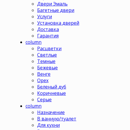
Двери Эмаль
Багетные двери
Услуги
Установка дверей
Доставка
Гарантия
column
Расцветки
Светлые
Темные
Бежевые
Венге
Орех
Беленый дуб
Коричневые
Серые
column
Назначение
В ванную/туалет
Для кухни