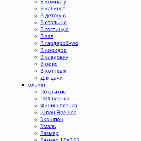
В комнату
В кабинет
В детскую
В спальню
В гостиную
В зал
В гардеробную
В коридор
В кладовку
В офис
В коттедж
Для дачи
column
Покрытие
ПВХ пленка
Финиш пленка
Шпон Fine-line
Экошпон
Эмаль
Размер
Размер 1,9×0,55