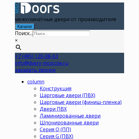
межкомнатные двери от производителя
Каталог
Поиск...
×
+7 (495) 120-08-63
info@dvery-moscow.ru
заказать звонок
column
Конструкция
Царговые двери (ПВХ)
Царговые двери (финиш-пленка)
Двери ПВХ
Ламинированные двери
Шпонированные двери
Серия Q (ПП)
Серия G (ПВХ)