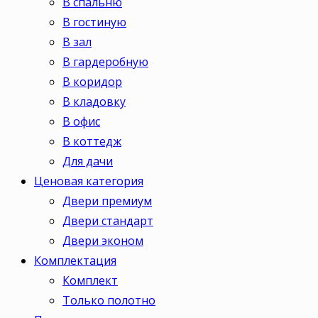
В спальню
В гостиную
В зал
В гардеробную
В коридор
В кладовку
В офис
В коттедж
Для дачи
Ценовая категория
Двери премиум
Двери стандарт
Двери эконом
Комплектация
Комплект
Только полотно