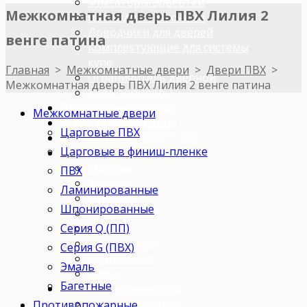
Фиксаторы/Завертки
Межкомнатная дверь ПВХ Лилия 2
Цилиндры с ключами
Доводчики для дверей
венге патина
Комплектующие для системы
купе
Главная
>
Межкомнатные двери
>
Двери ПВХ
>
Ограничитель дверной
Межкомнатная дверь ПВХ Лилия 2 венге патина
Упор торцевой
Погонажные изделия
Межкомнатные двери
Строительные двери
Царговые ПВХ
ДВЕРИ ПО ПАРАМЕТРАМ
Царговые в финиш-пленке
Двери по цветам
Светлые
ПВХ
Темные
Ламинированные
Бежевые
Шпонированные
Венге
Серия Q (ПП)
Орех
Беленый дуб
Серия G (ПВХ)
Коричневые
Эмаль
Серые
Багетные
Двери по назначению
В ванную/туалет
Противопожарные