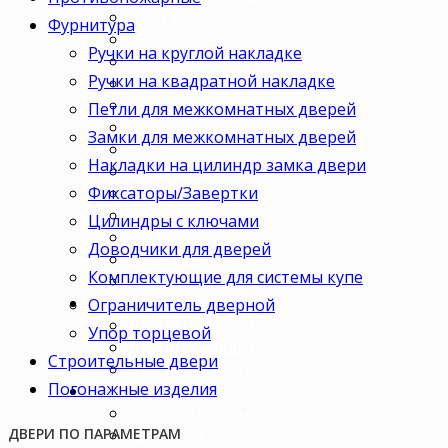
Для кухни
Фурнитура
В комнату
Ручки на круглой накладке
В кабинет
Ручки на квадратной накладке
В детскую
В спальню
Петли для межкомнатных дверей
В гостиную
Замки для межкомнатных дверей
В зал
Накладки на цилиндр замка двери
В гардеробную
Фиксаторы/Завертки
В коридор
В кладовку
Цилиндры с ключами
В офис
Доводчики для дверей
В коттедж
Комплектующие для системы купе
Для дачи
Ценовая категория
Ограничитель дверной
Двери премиум
Упор торцевой
Двери стандарт
Строительные двери
Двери эконом
Погонажные изделия
Комплектация
Только полотно
Комплект
ДВЕРИ ПО ПАРАМЕТРАМ