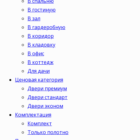
В спальню
В гостиную
В зал
В гардеробную
В коридор
В кладовку
В офис
В коттедж
Для дачи
Ценовая категория
Двери премиум
Двери стандарт
Двери эконом
Комплектация
Комплект
Только полотно