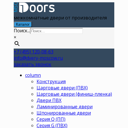
межкомнатные двери от производителя
Каталог
Поиск...
×
+7 (495) 120-08-63
info@dvery-moscow.ru
заказать звонок
column
Конструкция
Царговые двери (ПВХ)
Царговые двери (финиш-пленка)
Двери ПВХ
Ламинированные двери
Шпонированные двери
Серия Q (ПП)
Серия G (ПВХ)