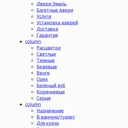
Двери Эмаль
Багетные двери
Услуги
Установка дверей
Доставка
Гарантия
column
Расцветки
Светлые
Темные
Бежевые
Венге
Орех
Беленый дуб
Коричневые
Серые
column
Назначение
В ванную/туалет
Для кухни