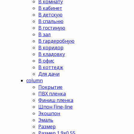
В комнату
В кабинет
В детскую
В спальню
В гостиную
В зал
В гардеробную
В коридор
В кладовку
В офис
В коттедж
Для дачи
column
Покрытие
ПВХ пленка
Финиш пленка
Шпон Fine-line
Экошпон
Эмаль
Размер
Размер 1,9×0,55