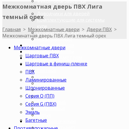
Фиксаторы/Завертки
Межкомнатная дверь ПВХ Лига
Цилиндры с ключами
Доводчики для дверей
темный орех
Комплектующие для системы
купе
Главная
>
Межкомнатные двери
>
Двери ПВХ
>
Ограничитель дверной
Межкомнатная дверь ПВХ Лига темный орех
Упор торцевой
Погонажные изделия
Межкомнатные двери
Строительные двери
Царговые ПВХ
ДВЕРИ ПО ПАРАМЕТРАМ
Царговые в финиш-пленке
Двери по цветам
Светлые
ПВХ
Темные
Ламинированные
Бежевые
Шпонированные
Венге
Серия Q (ПП)
Орех
Беленый дуб
Серия G (ПВХ)
Коричневые
Эмаль
Серые
Багетные
Двери по назначению
В ванную/туалет
Противопожарные