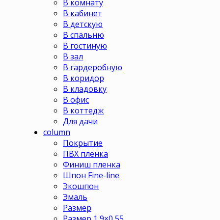
В комнату
В кабинет
В детскую
В спальню
В гостиную
В зал
В гардеробную
В коридор
В кладовку
В офис
В коттедж
Для дачи
column
Покрытие
ПВХ пленка
Финиш пленка
Шпон Fine-line
Экошпон
Эмаль
Размер
Размер 1,9×0,55