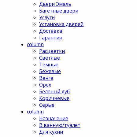
Двери Эмаль
Багетные двери
Услуги
Установка дверей
Доставка
Гарантия
column
Расцветки
Светлые
Темные
Бежевые
Венге
Орех
Беленый дуб
Коричневые
Серые
column
Назначение
В ванную/туалет
Для кухни