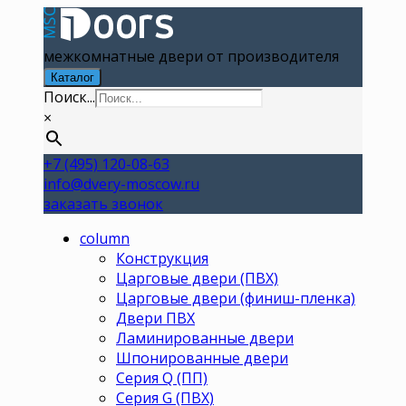
межкомнатные двери от производителя
Каталог
Поиск...
×
+7 (495) 120-08-63
info@dvery-moscow.ru
заказать звонок
column
Конструкция
Царговые двери (ПВХ)
Царговые двери (финиш-пленка)
Двери ПВХ
Ламинированные двери
Шпонированные двери
Серия Q (ПП)
Серия G (ПВХ)