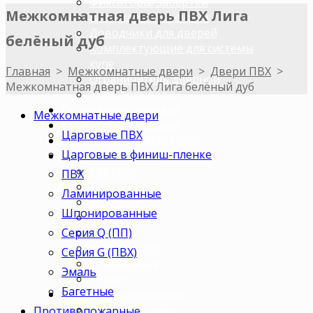
Фиксаторы/Завертки
Межкомнатная дверь ПВХ Лига
Цилиндры с ключами
Доводчики для дверей
белёный дуб
Комплектующие для системы
купе
Главная
>
Межкомнатные двери
>
Двери ПВХ
>
Ограничитель дверной
Межкомнатная дверь ПВХ Лига белёный дуб
Упор торцевой
Погонажные изделия
Межкомнатные двери
Строительные двери
Царговые ПВХ
ДВЕРИ ПО ПАРАМЕТРАМ
Царговые в финиш-пленке
Двери по цветам
Светлые
ПВХ
Темные
Ламинированные
Бежевые
Шпонированные
Венге
Серия Q (ПП)
Орех
Беленый дуб
Серия G (ПВХ)
Коричневые
Эмаль
Серые
Багетные
Двери по назначению
В ванную/туалет
Противопожарные