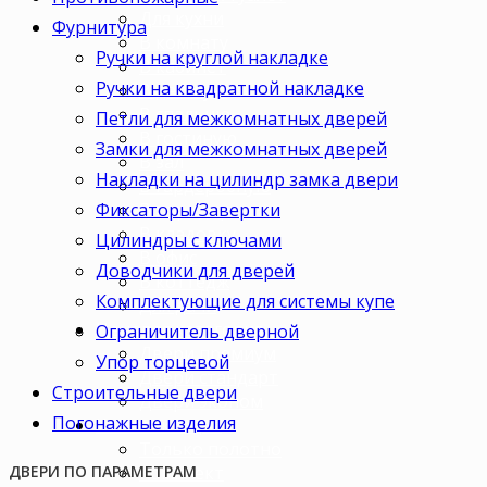
Для кухни
Фурнитура
В комнату
Ручки на круглой накладке
В кабинет
Ручки на квадратной накладке
В детскую
В спальню
Петли для межкомнатных дверей
В гостиную
Замки для межкомнатных дверей
В зал
Накладки на цилиндр замка двери
В гардеробную
Фиксаторы/Завертки
В коридор
В кладовку
Цилиндры с ключами
В офис
Доводчики для дверей
В коттедж
Комплектующие для системы купе
Для дачи
Ценовая категория
Ограничитель дверной
Двери премиум
Упор торцевой
Двери стандарт
Строительные двери
Двери эконом
Погонажные изделия
Комплектация
Только полотно
Комплект
ДВЕРИ ПО ПАРАМЕТРАМ