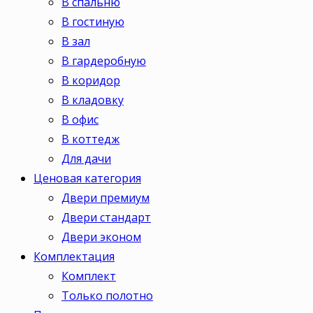
В спальню
В гостиную
В зал
В гардеробную
В коридор
В кладовку
В офис
В коттедж
Для дачи
Ценовая категория
Двери премиум
Двери стандарт
Двери эконом
Комплектация
Комплект
Только полотно