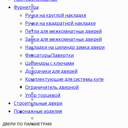
Для кухни
Фурнитура
В комнату
Ручки на круглой накладке
В кабинет
Ручки на квадратной накладке
В детскую
В спальню
Петли для межкомнатных дверей
В гостиную
Замки для межкомнатных дверей
В зал
Накладки на цилиндр замка двери
В гардеробную
Фиксаторы/Завертки
В коридор
В кладовку
Цилиндры с ключами
В офис
Доводчики для дверей
В коттедж
Комплектующие для системы купе
Для дачи
Ценовая категория
Ограничитель дверной
Двери премиум
Упор торцевой
Двери стандарт
Строительные двери
Двери эконом
Погонажные изделия
Комплектация
Только полотно
Комплект
ДВЕРИ ПО ПАРАМЕТРАМ