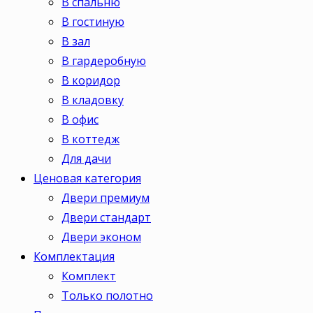
В спальню
В гостиную
В зал
В гардеробную
В коридор
В кладовку
В офис
В коттедж
Для дачи
Ценовая категория
Двери премиум
Двери стандарт
Двери эконом
Комплектация
Комплект
Только полотно