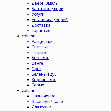
Двери Эмаль
Багетные двери
Услуги
Установка дверей
Доставка
Гарантия
column
Расцветки
Светлые
Темные
Бежевые
Венге
Орех
Беленый дуб
Коричневые
Серые
column
Назначение
В ванную/туалет
Для кухни