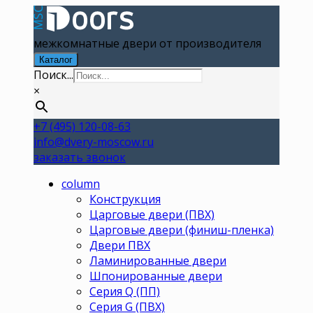
межкомнатные двери от производителя
Каталог
Поиск...
×
+7 (495) 120-08-63
info@dvery-moscow.ru
заказать звонок
column
Конструкция
Царговые двери (ПВХ)
Царговые двери (финиш-пленка)
Двери ПВХ
Ламинированные двери
Шпонированные двери
Серия Q (ПП)
Серия G (ПВХ)