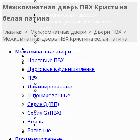
Фиксаторы/Завертки
Межкомнатная дверь ПВХ Кристина
Цилиндры с ключами
Доводчики для дверей
белая патина
Комплектующие для системы
купе
Главная
>
Межкомнатные двери
>
Двери ПВХ
>
Ограничитель дверной
Межкомнатная дверь ПВХ Кристина белая патина
Упор торцевой
Погонажные изделия
Межкомнатные двери
Строительные двери
Царговые ПВХ
ДВЕРИ ПО ПАРАМЕТРАМ
Царговые в финиш-пленке
Двери по цветам
Светлые
ПВХ
Темные
Ламинированные
Бежевые
Шпонированные
Венге
Серия Q (ПП)
Орех
Беленый дуб
Серия G (ПВХ)
Коричневые
Эмаль
Серые
Багетные
Двери по назначению
В ванную/туалет
Противопожарные