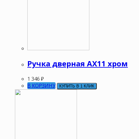
Ручка дверная АХ11 хром
1 346
₽
В КОРЗИНУ
КУПИТЬ В 1 КЛИК