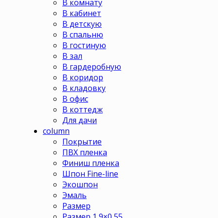
В комнату
В кабинет
В детскую
В спальню
В гостиную
В зал
В гардеробную
В коридор
В кладовку
В офис
В коттедж
Для дачи
column
Покрытие
ПВХ пленка
Финиш пленка
Шпон Fine-line
Экошпон
Эмаль
Размер
Размер 1,9×0,55