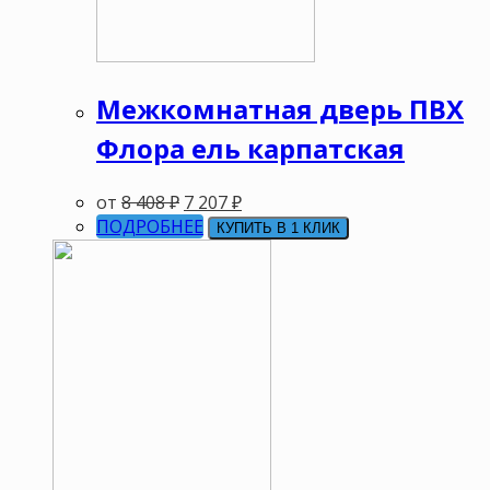
Межкомнатная дверь ПВХ
Флора ель карпатская
от
8 408
₽
7 207
₽
ПОДРОБНЕЕ
КУПИТЬ В 1 КЛИК