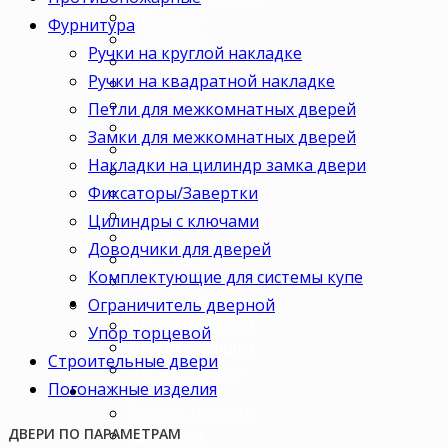
Для кухни
Фурнитура
В комнату
Ручки на круглой накладке
В кабинет
Ручки на квадратной накладке
В детскую
В спальню
Петли для межкомнатных дверей
В гостиную
Замки для межкомнатных дверей
В зал
Накладки на цилиндр замка двери
В гардеробную
Фиксаторы/Завертки
В коридор
В кладовку
Цилиндры с ключами
В офис
Доводчики для дверей
В коттедж
Комплектующие для системы купе
Для дачи
Ценовая категория
Ограничитель дверной
Двери премиум
Упор торцевой
Двери стандарт
Строительные двери
Двери эконом
Погонажные изделия
Комплектация
Только полотно
Комплект
ДВЕРИ ПО ПАРАМЕТРАМ