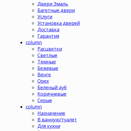
Двери Эмаль
Багетные двери
Услуги
Установка дверей
Доставка
Гарантия
column
Расцветки
Светлые
Темные
Бежевые
Венге
Орех
Беленый дуб
Коричневые
Серые
column
Назначение
В ванную/туалет
Для кухни