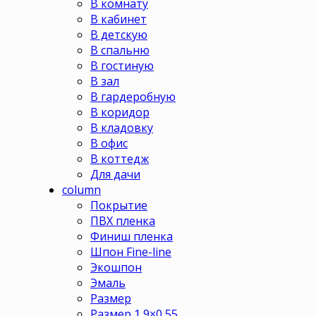
В комнату
В кабинет
В детскую
В спальню
В гостиную
В зал
В гардеробную
В коридор
В кладовку
В офис
В коттедж
Для дачи
column
Покрытие
ПВХ пленка
Финиш пленка
Шпон Fine-line
Экошпон
Эмаль
Размер
Размер 1,9×0,55