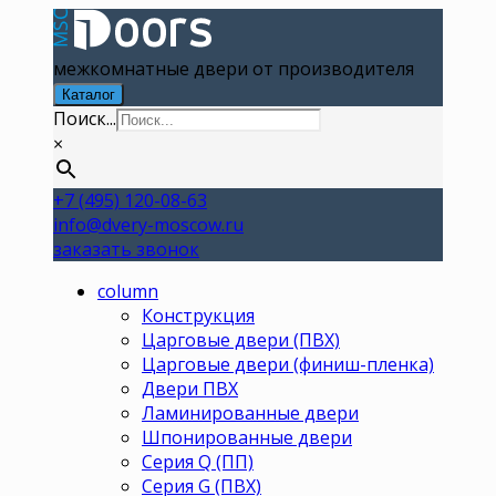
межкомнатные двери от производителя
Каталог
Поиск...
×
+7 (495) 120-08-63
info@dvery-moscow.ru
заказать звонок
column
Конструкция
Царговые двери (ПВХ)
Царговые двери (финиш-пленка)
Двери ПВХ
Ламинированные двери
Шпонированные двери
Серия Q (ПП)
Серия G (ПВХ)