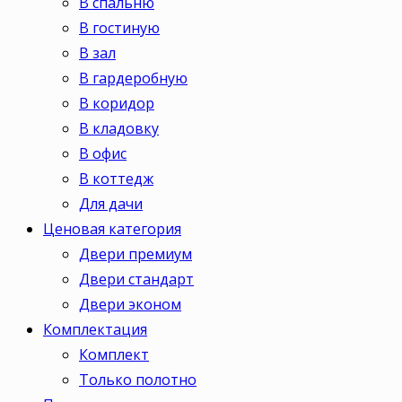
В спальню
В гостиную
В зал
В гардеробную
В коридор
В кладовку
В офис
В коттедж
Для дачи
Ценовая категория
Двери премиум
Двери стандарт
Двери эконом
Комплектация
Комплект
Только полотно