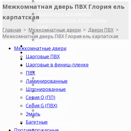
Фиксаторы/Завертки
Межкомнатная дверь ПВХ Глория ель
Цилиндры с ключами
Доводчики для дверей
карпатская
Комплектующие для системы
купе
Главная
>
Межкомнатные двери
>
Двери ПВХ
>
Ограничитель дверной
Межкомнатная дверь ПВХ Глория ель карпатская
Упор торцевой
Погонажные изделия
Межкомнатные двери
Строительные двери
Царговые ПВХ
ДВЕРИ ПО ПАРАМЕТРАМ
Царговые в финиш-пленке
Двери по цветам
Светлые
ПВХ
Темные
Ламинированные
Бежевые
Шпонированные
Венге
Серия Q (ПП)
Орех
Беленый дуб
Серия G (ПВХ)
Коричневые
Эмаль
Серые
Багетные
Двери по назначению
В ванную/туалет
Противопожарные