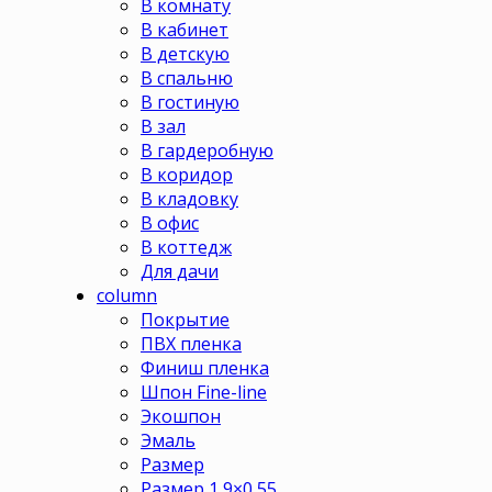
В комнату
В кабинет
В детскую
В спальню
В гостиную
В зал
В гардеробную
В коридор
В кладовку
В офис
В коттедж
Для дачи
column
Покрытие
ПВХ пленка
Финиш пленка
Шпон Fine-line
Экошпон
Эмаль
Размер
Размер 1,9×0,55