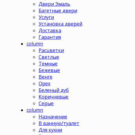
Двери Эмаль
Багетные двери
Услуги
Установка дверей
Доставка
Гарантия
column
Расцветки
Светлые
Темные
Бежевые
Венге
Орех
Беленый дуб
Коричневые
Серые
column
Назначение
В ванную/туалет
Для кухни