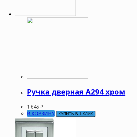
Ручка дверная А294 хром
1 645
₽
В КОРЗИНУ
КУПИТЬ В 1 КЛИК