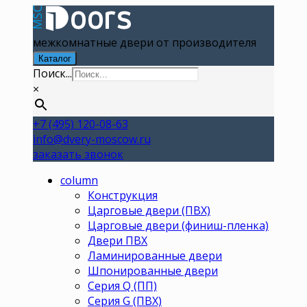
межкомнатные двери от производителя
Каталог
Поиск...
×
+7 (495) 120-08-63
info@dvery-moscow.ru
заказать звонок
column
Конструкция
Царговые двери (ПВХ)
Царговые двери (финиш-пленка)
Двери ПВХ
Ламинированные двери
Шпонированные двери
Серия Q (ПП)
Серия G (ПВХ)