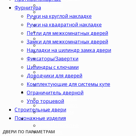
Для кухни
Фурнитура
В комнату
Ручки на круглой накладке
В кабинет
Ручки на квадратной накладке
В детскую
В спальню
Петли для межкомнатных дверей
В гостиную
Замки для межкомнатных дверей
В зал
Накладки на цилиндр замка двери
В гардеробную
Фиксаторы/Завертки
В коридор
В кладовку
Цилиндры с ключами
В офис
Доводчики для дверей
В коттедж
Комплектующие для системы купе
Для дачи
Ценовая категория
Ограничитель дверной
Двери премиум
Упор торцевой
Двери стандарт
Строительные двери
Двери эконом
Погонажные изделия
Комплектация
Только полотно
Комплект
ДВЕРИ ПО ПАРАМЕТРАМ