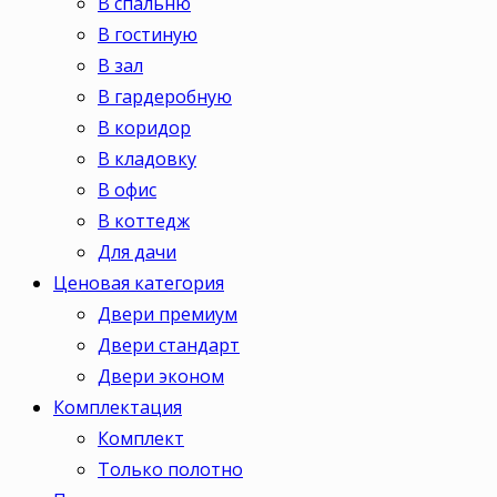
В спальню
В гостиную
В зал
В гардеробную
В коридор
В кладовку
В офис
В коттедж
Для дачи
Ценовая категория
Двери премиум
Двери стандарт
Двери эконом
Комплектация
Комплект
Только полотно