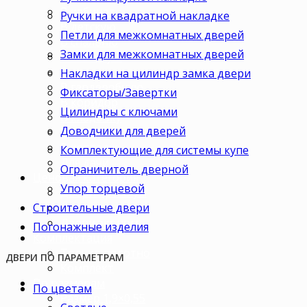
В кабинет
Ручки на квадратной накладке
В детскую
Петли для межкомнатных дверей
В спальню
Замки для межкомнатных дверей
В гостиную
В зал
Накладки на цилиндр замка двери
В гардеробную
Фиксаторы/Завертки
В коридор
Цилиндры с ключами
В кладовку
Доводчики для дверей
В офис
В коттедж
Комплектующие для системы купе
Для дачи
Ограничитель дверной
Ценовая категория
Упор торцевой
Двери премиум
Строительные двери
Двери стандарт
Двери эконом
Погонажные изделия
Комплектация
Только полотно
ДВЕРИ ПО ПАРАМЕТРАМ
Комплект
По размерам
По цветам
Размер 1,9×0,55