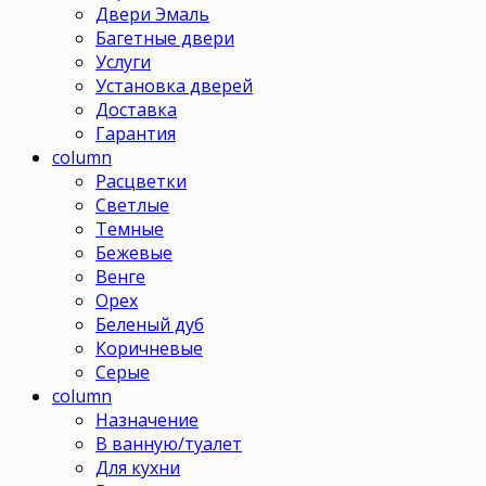
Двери Эмаль
Багетные двери
Услуги
Установка дверей
Доставка
Гарантия
column
Расцветки
Светлые
Темные
Бежевые
Венге
Орех
Беленый дуб
Коричневые
Серые
column
Назначение
В ванную/туалет
Для кухни