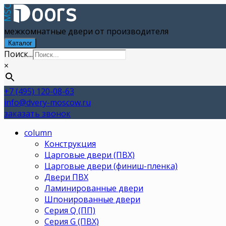
межкомнатные двери от производителя
Каталог
Поиск...
×
+7 (495) 120-08-63
info@dvery-moscow.ru
заказать звонок
column
Конструкция
Царговые двери (ПВХ)
Царговые двери (финиш-пленка)
Двери ПВХ
Ламинированные двери
Шпонированные двери
Серия Q (ПП)
Серия G (ПВХ)