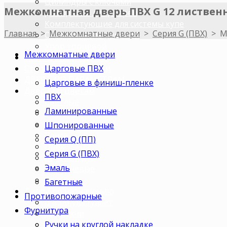
Цилиндры с ключами
Межкомнатная дверь ПВХ G 12 листвен
Доводчики для дверей
Комплектующие для системы купе
Главная
>
Межкомнатные двери
>
Серия G (ПВХ)
>
М
Ограничитель дверной
Упор торцевой
Межкомнатные двери
Погонажные изделия
Царговые ПВХ
Строительные двери
ДВЕРИ ПО ПАРАМЕТРАМ
Царговые в финиш-пленке
Двери по цветам
ПВХ
Светлые
Ламинированные
Темные
Бежевые
Шпонированные
Венге
Серия Q (ПП)
Орех
Серия G (ПВХ)
Беленый дуб
Эмаль
Коричневые
Серые
Багетные
Двери по назначению
Противопожарные
В ванную/туалет
Фурнитура
Для кухни
Ручки на круглой накладке
В комнату