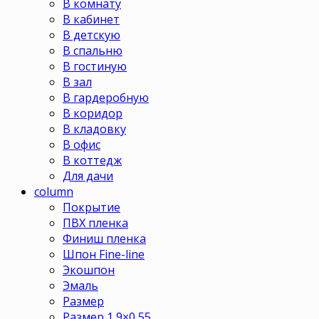
В комнату
В кабинет
В детскую
В спальню
В гостиную
В зал
В гардеробную
В коридор
В кладовку
В офис
В коттедж
Для дачи
column
Покрытие
ПВХ пленка
Финиш пленка
Шпон Fine-line
Экошпон
Эмаль
Размер
Размер 1,9×0,55