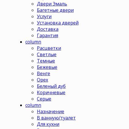
Двери Эмаль
Багетные двери
Услуги
Установка дверей
Доставка
Гарантия
column
Расцветки
Светлые
Темные
Бежевые
Венге
Орех
Беленый дуб
Коричневые
Серые
column
Назначение
В ванную/туалет
Для кухни