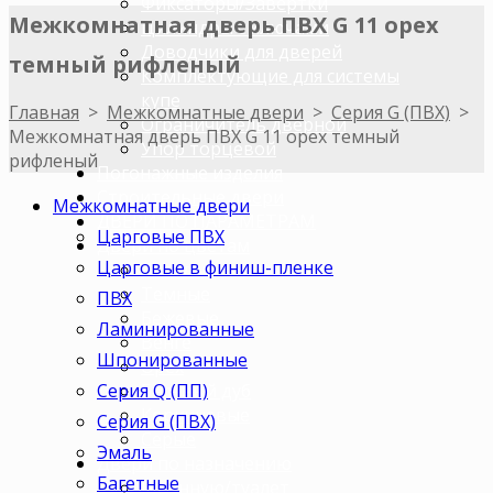
Фиксаторы/Завертки
Межкомнатная дверь ПВХ G 11 орех
Цилиндры с ключами
Доводчики для дверей
темный рифленый
Комплектующие для системы
купе
Главная
>
Межкомнатные двери
>
Серия G (ПВХ)
>
Ограничитель дверной
Межкомнатная дверь ПВХ G 11 орех темный
Упор торцевой
рифленый
Погонажные изделия
Строительные двери
Межкомнатные двери
ДВЕРИ ПО ПАРАМЕТРАМ
Царговые ПВХ
Двери по цветам
Царговые в финиш-пленке
Светлые
Темные
ПВХ
Бежевые
Ламинированные
Венге
Шпонированные
Орех
Серия Q (ПП)
Беленый дуб
Коричневые
Серия G (ПВХ)
Серые
Эмаль
Двери по назначению
Багетные
В ванную/туалет