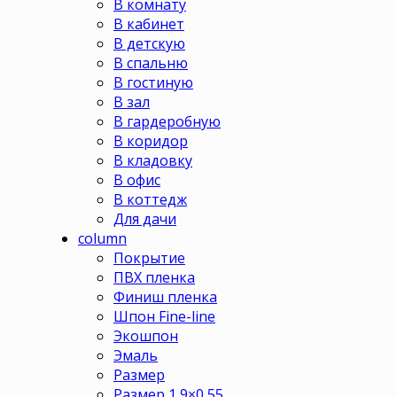
В комнату
В кабинет
В детскую
В спальню
В гостиную
В зал
В гардеробную
В коридор
В кладовку
В офис
В коттедж
Для дачи
column
Покрытие
ПВХ пленка
Финиш пленка
Шпон Fine-line
Экошпон
Эмаль
Размер
Размер 1,9×0,55