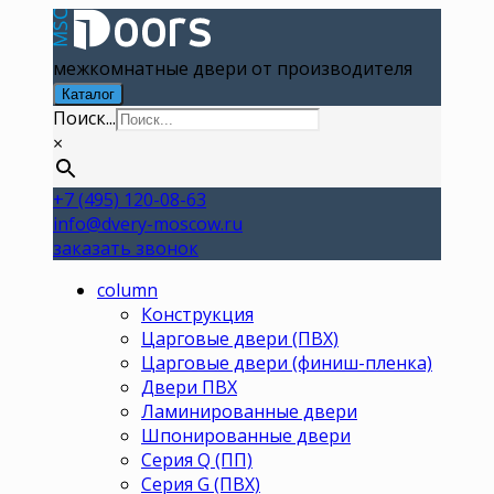
межкомнатные двери от производителя
Каталог
Поиск...
×
+7 (495) 120-08-63
info@dvery-moscow.ru
заказать звонок
column
Конструкция
Царговые двери (ПВХ)
Царговые двери (финиш-пленка)
Двери ПВХ
Ламинированные двери
Шпонированные двери
Серия Q (ПП)
Серия G (ПВХ)