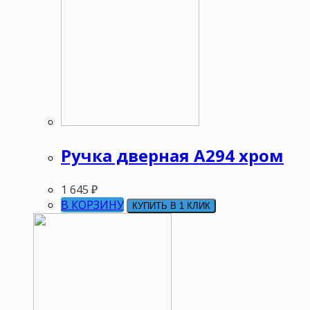
Ручка дверная А294 хром
1 645
₽
В КОРЗИНУ
КУПИТЬ В 1 КЛИК