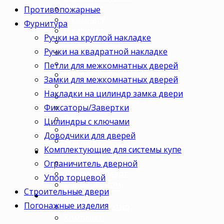
Для кухни
Противопожарные
В комнату
Фурнитура
В кабинет
Ручки на круглой накладке
В детскую
Ручки на квадратной накладке
В спальню
В гостиную
Петли для межкомнатных дверей
В зал
Замки для межкомнатных дверей
В гардеробную
Накладки на цилиндр замка двери
В коридор
Фиксаторы/Завертки
В кладовку
В офис
Цилиндры с ключами
В коттедж
Доводчики для дверей
Для дачи
Комплектующие для системы купе
Ценовая категория
Двери премиум
Ограничитель дверной
Двери стандарт
Упор торцевой
Двери эконом
Строительные двери
Комплектация
Погонажные изделия
Только полотно
Комплект